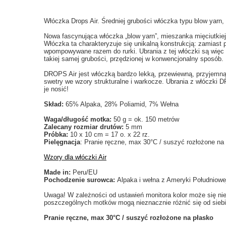
Włóczka Drops Air. Średniej grubości włóczka typu blow yarn
Nowa fascynująca włóczka „blow yarn”, mieszanka mięciutkiej
Włóczka ta charakteryzuje się unikalną konstrukcją: zamiast
wpompowywane razem do rurki. Ubrania z tej włóczki są więc
takiej samej grubości, przędzionej w konwencjonalny sposób.
DROPS Air jest włóczką bardzo lekką, przewiewną, przyjemną 
swetry we wzory strukturalne i warkocze. Ubrania z włóczki 
je nosić!
Skład:
65% Alpaka, 28% Poliamid, 7% Wełna
Waga/długość motka:
50 g = ok. 150 metrów
Zalecany rozmiar drutów:
5 mm
Próbka:
10 x 10 cm = 17 o. x 22 rz.
Pielęgnacja
: Pranie ręczne, max 30°C / suszyć rozłożone na
Wzory dla włóczki Air
Made in:
Peru/EU
Pochodzenie surowca:
Alpaka i wełna z Ameryki Południowe
Uwaga! W zależności od ustawień monitora kolor może się ni
poszczególnych motków mogą nieznacznie różnić się od siebi
Pranie ręczne, max 30°C / suszyć rozłożone na płasko