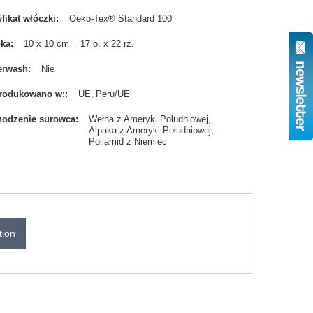
yfikat włóczki
Oeko-Tex® Standard 100
bka
10 x 10 cm = 17 o. x 22 rz.
erwash
Nie
rodukowano w:
UE
Peru/UE
odzenie surowca
Wełna z Ameryki Południowej
Alpaka z Ameryki Południowej
Poliamid z Niemiec
tion