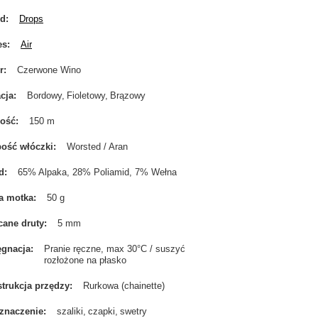
nd
Drops
es
Air
r
Czerwone Wino
cja
Bordowy
Fioletowy
Brązowy
gość
150 m
ość włóczki
Worsted / Aran
d
65% Alpaka, 28% Poliamid, 7% Wełna
a motka
50 g
cane druty
5 mm
ęgnacja
Pranie ręczne, max 30°C / suszyć
rozłożone na płasko
trukcja przędzy
Rurkowa (chainette)
znaczenie
szaliki
czapki
swetry