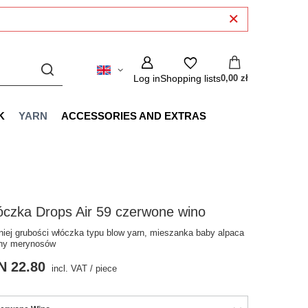
Log in
Shopping lists
0,00 zł
K
YARN
ACCESSORIES AND EXTRAS
czka Drops Air 59 czerwone wino
niej grubości włóczka typu blow yarn, mieszanka baby alpaca
łny merynosów
N 22.80
incl. VAT
/
piece