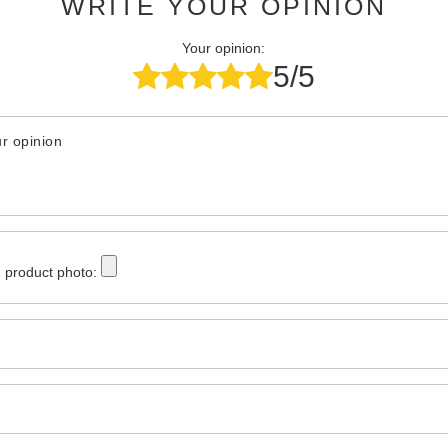
WRITE YOUR OPINION
Your opinion:
5/5
r opinion
 product photo: