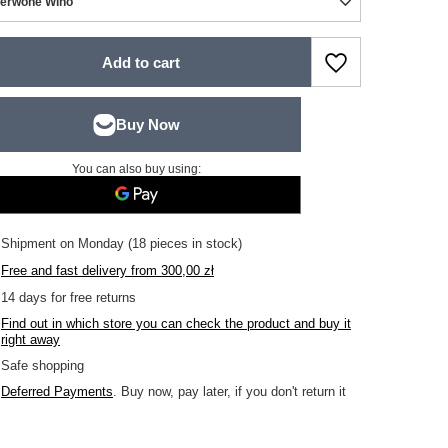
erwone Wino
Add to cart
You can also buy using:
Shipment
on Monday
(18 pieces in stock)
Free and fast delivery
from
300,00 zł
14
days for free returns
Find out in which store you can check the product and buy it
right away
Safe shopping
Deferred Payments
. Buy now, pay later, if you don't return it