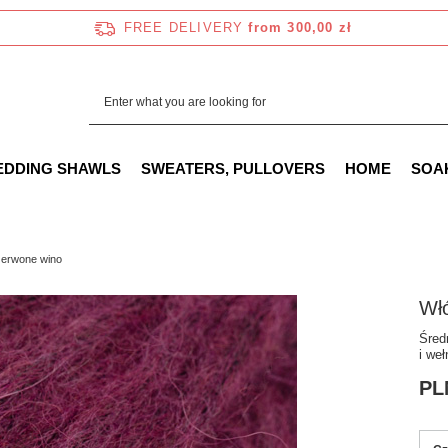
FREE DELIVERY
from 300,00 zł
EDDING SHAWLS
SWEATERS, PULLOVERS
HOME
SOA
zerwone wino
Włó
Śred
i we
PL