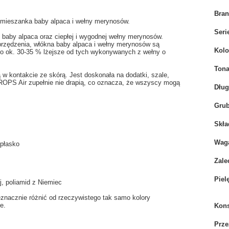
Bra
, mieszanka baby alpaca i wełny merynosów.
Seri
 baby alpaca oraz ciepłej i wygodnej wełny merynosów.
 przędzenia, włókna baby alpaca i wełny merynosów są
Kolo
 o ok. 30-35 % lżejsze od tych wykonywanych z wełny o
Tona
w kontakcie ze skórą. Jest doskonała na dodatki, szale,
DROPS Air zupełnie nie drapią, co oznacza, że wszyscy mogą
Dłu
Grub
Skła
Wag
 płasko
Zale
Piel
j, poliamid z Niemiec
eznacznie różnić od rzeczywistego tak samo kolory
e.
Kons
Prze