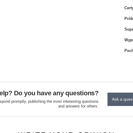
Cert
Pró
Sup
Wyp
Poch
elp? Do you have any questions?
Ask a ques
espond promptly, publishing the most interesting questions
and answers for others.