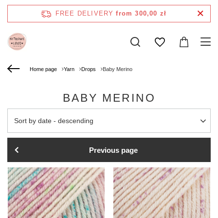
FREE DELIVERY
from 300,00 zł
Home page
Yarn
Drops
Baby Merino
BABY MERINO
Change sorting
Sort by date - descending
Previous page