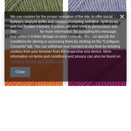
We use cookies for the proper operation of the site, to offer social
features, analyze traffic and conduct marketing activities - both by us
Włóczka Drops Baby Merino 13
Włóczka Drops Baby Merino 13
and our Trusted Partners. Cookies are also used to personalize ads.
granatowy
granatowy
See
privacy policy
for more information. By accepting this message,
17,20 zł
17,20 zł
you consent to their storage on your computer. You can specify the
/
piece
/
piece
conditions for storing or accessing them by clicking on the "Configure
Consents" tab. You can withdraw your consent at any time by deleting
cookies from your browser from the respective end device. More
information on terms and conditions and privacy can also be found on
Google's Privacy and Terms page
.
Close
Włóczka Drops Baby Merino 13
Włóczka Drops Baby Merino 13
granatowy
granatowy
17,20 zł
17,20 zł
/
piece
/
piece