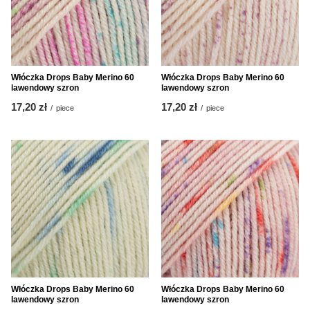
Włóczka Drops Baby Merino 60
Włóczka Drops Baby Merino 60
lawendowy szron
lawendowy szron
17,20 zł
17,20 zł
/
piece
/
piece
Włóczka Drops Baby Merino 60
Włóczka Drops Baby Merino 60
lawendowy szron
lawendowy szron