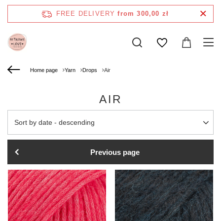
FREE DELIVERY
from 300,00 zł
Home page
Yarn
Drops
Air
AIR
Change sorting
Sort by date - descending
Previous page