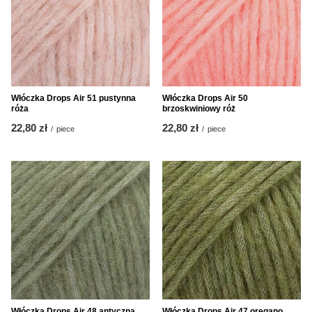
Włóczka Drops Air 51 pustynna
Włóczka Drops Air 50
róża
brzoskwiniowy róż
22,80 zł
22,80 zł
/
piece
/
piece
Włóczka Drops Air 48 antyczna
Włóczka Drops Air 47 oregano