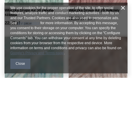
We use cookies for the proper operation of the site, to offer social
Włóczka Drops Air 30 zielona
Włóczka Drops Air 29 fiołkowy
features, analyze traffic and conduct marketing activities - both by us
szałwia
and our Trusted Partners. Cookies are also used to personalize ads.
22,80 zł
/
piece
22,80 zł
See
privacy policy
for more information. By accepting this message,
/
piece
you consent to their storage on your computer. You can specify the
conditions for storing or accessing them by clicking on the "Configure
Consents" tab. You can withdraw your consent at any time by deleting
cookies from your browser from the respective end device. More
information on terms and conditions and privacy can also be found on
Google's Privacy and Terms page
.
Close
Włóczka Drops Air 27 morska
Włóczka Drops Air 26 beż
zieleń
22,80 zł
/
piece
22,80 zł
/
piece