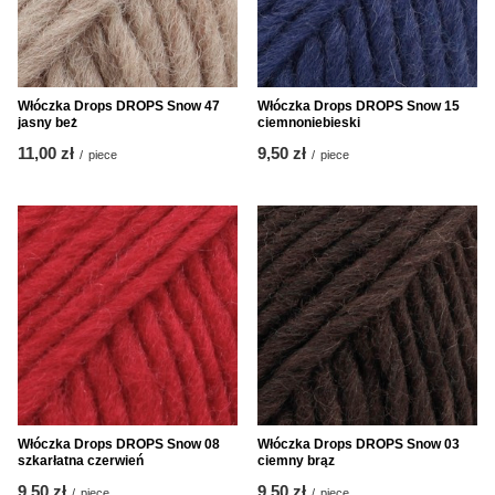
Włóczka Drops DROPS Snow 47
Włóczka Drops DROPS Snow 15
jasny beż
ciemnoniebieski
11,00 zł
9,50 zł
/
piece
/
piece
Włóczka Drops DROPS Snow 08
Włóczka Drops DROPS Snow 03
szkarłatna czerwień
ciemny brąz
9,50 zł
9,50 zł
/
piece
/
piece