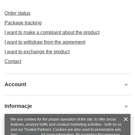
Order status
Package tracking
I want to make a complaint about the product
I want to withdraw from the agreement
I want to exchange the product
Contact
Account
Informacje
We use cookies for the proper operation of the site, to offer social
features, analyze traffic and conduct marketing activities - both by us
and our Trusted Partners. Cookies are also used to personalize ads.
See
privacy policy
for more information. By accepting this message,