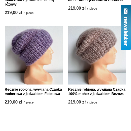
moherowa z jedwabiem Jasny
moherowa z jedwabiem Bordowa
różowy
219,00 zł
/
piece
219,00 zł
/
piece
Ręcznie robiona, wywijana Czapka
Ręcznie robiona, wywijana Czapka
moherowa z jedwabiem Fioletowa
100% moher z jedwabiem Beżowa
219,00 zł
219,00 zł
/
piece
/
piece