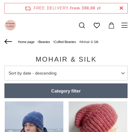
FREE DELIVERY
from 300,00 zł
Home page
Beanies
Cuffed Beanies
Mohair & Silk
MOHAIR & SILK
Change sorting
Sort by date - descending
Category filter