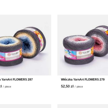
a YarnArt FLOWERS 287
Włóczka YarnArt FLOWERS 279
zł
52,50 zł
/
piece
/
piece