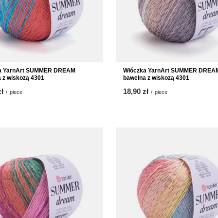
a YarnArt SUMMER DREAM
Włóczka YarnArt SUMMER DREA
 z wiskozą 4301
bawełna z wiskozą 4301
zł
18,90 zł
/
piece
/
piece