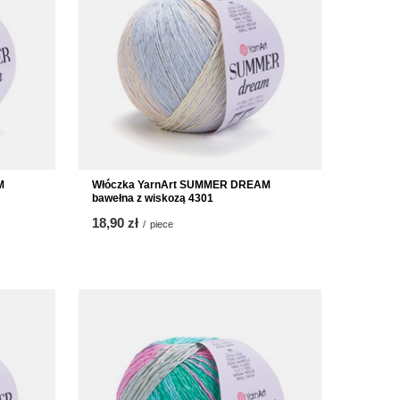
M
Włóczka YarnArt SUMMER DREAM
bawełna z wiskozą 4301
18,90 zł
/
piece