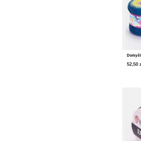
Domyśl
52,50 