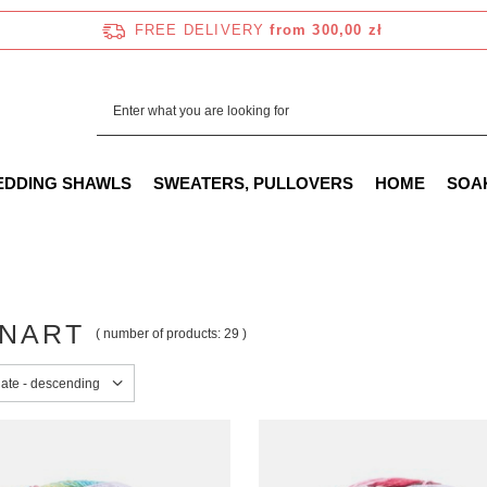
FREE DELIVERY
from 300,00 zł
EDDING SHAWLS
SWEATERS, PULLOVERS
HOME
SOA
NART
( number of products:
29
)
sorting
date - descending