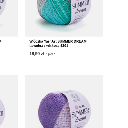
M
Włóczka YarnArt SUMMER DREAM
bawełna z wiskozą 4301
18,90 zł
/
piece