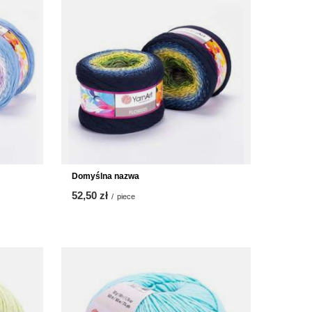
Domyślna nazwa
52,50 zł
/
piece