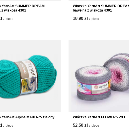
a YarnArt SUMMER DREAM
Włóczka YarnArt SUMMER DREA
 z wiskozą 4301
bawełna z wiskozą 4301
zł
18,90 zł
/
piece
/
piece
 YarnArt Alpine MAXI 675 zielony
Włóczka YarnArt FLOWERS 293
zł
52,50 zł
/
piece
/
piece