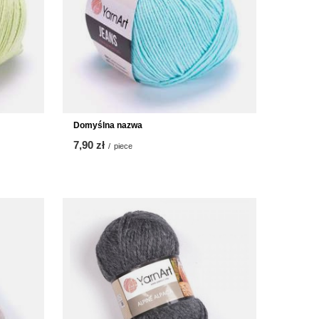
Domyślna nazwa
7,90 zł
/
piece