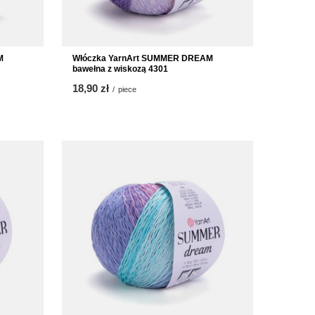
M
Włóczka YarnArt SUMMER DREAM
bawełna z wiskozą 4301
18,90 zł
/
piece