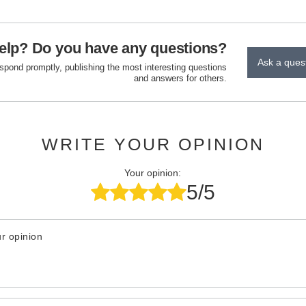
elp? Do you have any questions?
Ask a ques
espond promptly, publishing the most interesting questions
and answers for others.
WRITE YOUR OPINION
Your opinion:
5/5
r opinion