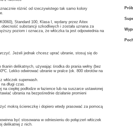
Pró
eznacznie różnić od rzeczywistego tak samo kolory
e.
Sup
OK0060), Standard 100, Klasa I, wydany przez Aitex
na obecność substancji szkodliwych i została uznana za
Wyp
yższy poziom i oznacza, że włóczka ta jest odpowiednia na
Poch
rczyć. Jeżeli jednak chcesz uprać ubranie, stosuj się do
o tkanin delikatnych, używając środka do prania wełny (bez
0ºC. Lekko odwirować ubranie w pralce (ok. 800 obrotów na
 z włóczek superwash.
na długi czas.
ej na ciepłej podłodze w łazience lub na suszarce ustawionej
tawiać ubrania na bezpośrednie działanie promieni
łożyć mokrą ściereczkę i dopiero wtedy prasować za pomocą
a powinna być stosowana w odniesieniu do połączeń włóczek
 delikatnej z nich.