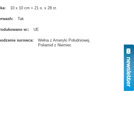
bka
10 x 10 cm = 21 o. x 28 rz.
erwash
Tak
rodukowano w:
UE
odzenie surowca
Wełna z Ameryki Południowej
Poliamid z Niemiec