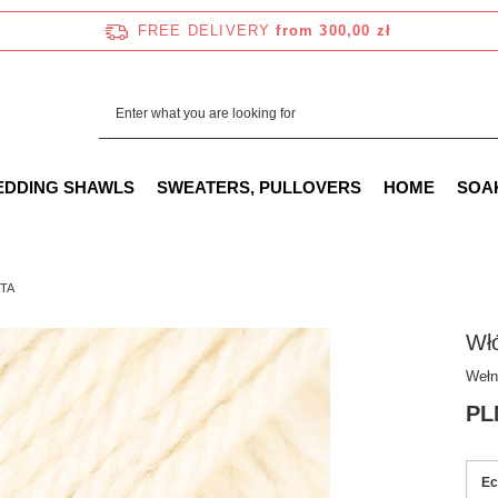
FREE DELIVERY
from 300,00 zł
EDDING SHAWLS
SWEATERS, PULLOVERS
HOME
SOA
STA
Wł
Wełn
PL
Ec