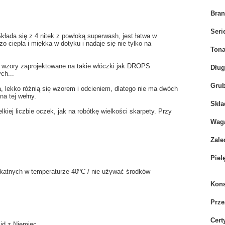
Bra
Seri
ada się z 4 nitek z powłoką superwash, jest łatwa w
o ciepła i miękka w dotyku i nadaje się nie tylko na
Tona
 wzory zaprojektowane na takie włóczki jak DROPS
Dłu
ch...
Grub
 lekko różnią się wzorem i odcieniem, dlatego nie ma dwóch
a tej wełny.
Skła
iej liczbie oczek, jak na robótkę wielkości skarpety. Przy
Wag
Zale
Piel
likatnych w temperaturze 40ºC / nie używać środków
Kons
Prze
Cert
id z Niemiec