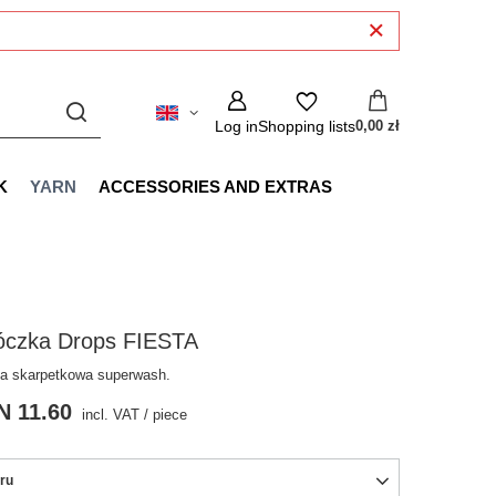
Log in
Shopping lists
0,00 zł
K
YARN
ACCESSORIES AND EXTRAS
óczka Drops FIESTA
a skarpetkowa superwash.
N 11.60
incl. VAT
/
piece
ru