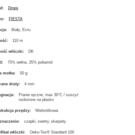
nd
Drops
es
FIESTA
cja
Biały, Ecru
gość
110 m
ość włóczki
DK
d
75% wełna, 25% poliamid
a motka
50 g
cane druty
4 mm
ęgnacja
Pranie ręczne, max 30°C / suszyć
rozłożone na płasko
trukcja przędzy
Wielonitkowa
znaczenie
czapki
swetry
skarpety
yfikat włóczki
Oeko-Tex® Standard 100