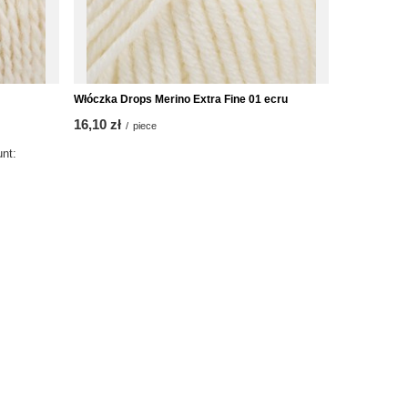
Włóczka Drops Merino Extra Fine 01 ecru
Ręcznie ro
100% meryn
16,10 zł
/
piece
from
189,00 zł
unt: