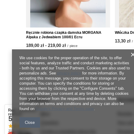
Ręcznie robiona czapka damska MORGANA
Włóczka Dr
Alpaka z Jedwabiem 100/01 Ecru
13,30 zł
/
from
189,00 zł
-
to
219,00 zł
/
piece
We use cookies for the proper operation of the site, to offer
social features, analyze traffic and conduct marketing activities
- both by us and our Trusted Partners. Cookies are also used to
personalize ads. See
privacy policy
for more information. By
accepting this message, you consent to their storage on your
computer. You can specify the conditions for storing or
accessing them by clicking on the "Configure Consents" tab.
You can withdraw your consent at any time by deleting cookies
from your browser from the respective end device. More
ORDERS
Accou
information on terms and conditions and privacy can also be
found on
Google's Privacy and Terms page
.
Real customers
Order status
Register
reviews
5
/ 5.0
Package tracking
Your car
Close
213 reviews
I want to make a complaint about the
Shopping