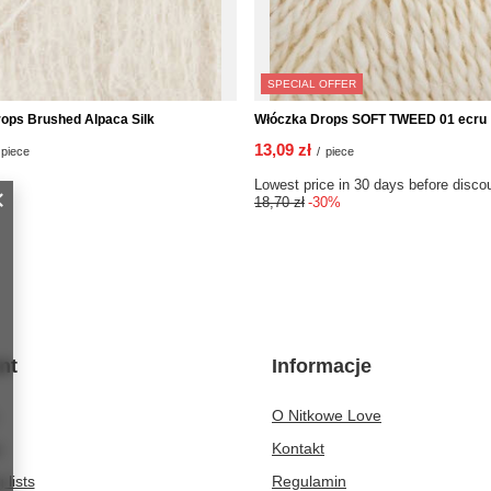
SPECIAL OFFER
ops Brushed Alpaca Silk
Włóczka Drops SOFT TWEED 01 ecru
13,09 zł
piece
/
piece
Lowest price in 30 days before disco
18,70 zł
-30%
nt
Informacje
O Nitkowe Love
t
Kontakt
 lists
Regulamin