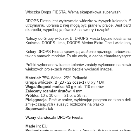
Włóczka Drops FIESTA. Wełna skarpetkowa superwash.
DROPS Fiesta jest wytrzymałą włóczką w żywych kolorach. Skł
utrzymaniu, ubrania z niej mogą być prane w pralce. Jest bardz
skarpetki; wypróbuj ją również na swetry i czapki!
Należy do Grupy włóczek B, DROPS Fiesta będzie idealna na
Karisma, DROPS Lima, DROPS Merino Extra Fine i wiele inny
Kolory DROPS Fiesta sprawiają wrażenie ręcznego farbowania,
takich samych motków. To nie wada, a cecha charakterystyczn
Próbki wykonane w karcie kolorów zostały wykonane na niewielk
większych projektach wzór będzie wyglądał inaczej.
Materiał:
75% Wełna, 25% Poliamid
Grupa włóczek:
B (20 - 22 oczek
)
/ 8 ply / DK
Waga/długość motka:
50 g = ok. 110 metrów
Zalecany rozmiar drutów:
4 mm
Próbka:
10 x 10 cm = 21 o. x 28 rz.
Pielęgnacja
: Prać w pralce, wybierając program do tkanin de
zmiękczających / suszyć rozłożone na płasko
Superwash:
tak
Wzory dla włóczki DROPS Fiesta
Made in:
EU
Pochodzenie surowca:
Wełna z Ameryki Południowej, poliam