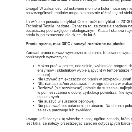
Uwaga! W zależności od ustawień monitora kolor może się ni
poszczególnych motków mogą nieznacznie różnić się od siebi
Ta włóczka posiada certyfikat Oeko-Tex® (certyfikat nr 2013
Technical Textile Institute. Oznacza to, że została zbadana 
bezpieczną pod względem ekologicznym. Klasa I stanowi najw
artykuły przeznaczone dla dzieci do lat 3.
Pranie ręczne, max 30°C / suszyć rozłożone na płasko
Zamiast prania rozważ wywietrzenie ubrania, to powinno wysta
poniższych wytycznych:
Można prać w pralce, oddzielnie, wybierając program d
enzymów i składników wybielających) w temperaturze 4
minutę).
Nie używać zmiękczaczy do tkanin w przypadku ubrań
NIE namaczać/nie zostawiać mokrego ubrania w pralce 
Rozłożyć (nie rozwieszać) ubranie do suszenia, najlepi
w pomieszczeniu o dobrej cyrkulacji powietrza. Nie wys
słonecznych.
Nie suszyć w suszarce bębnowej.
Nie prasować bezpośrednio po ubraniu. Na ubrania po
żelazka parowego lub zwykłego.
Uwaga: jeśli łączysz tą włóczkę z inną, ogólna zasada, któr
jest taka, że należy przestrzegać zaleceń dotyczących bardziej