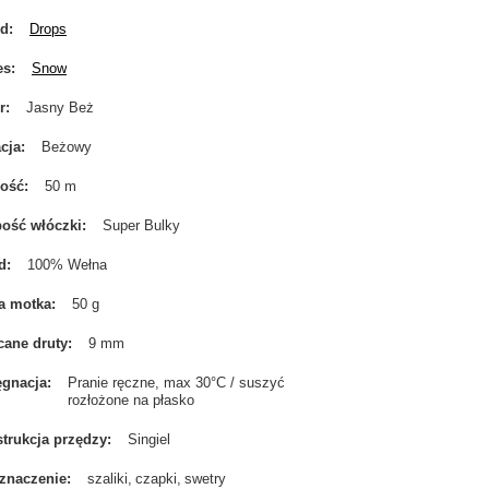
nd
Drops
es
Snow
r
Jasny Beż
cja
Beżowy
gość
50 m
ość włóczki
Super Bulky
d
100% Wełna
a motka
50 g
cane druty
9 mm
ęgnacja
Pranie ręczne, max 30°C / suszyć
rozłożone na płasko
trukcja przędzy
Singiel
znaczenie
szaliki
czapki
swetry