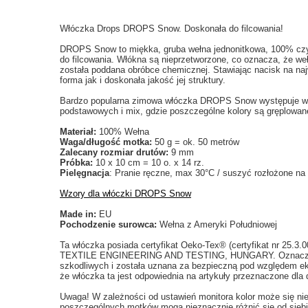
Włóczka Drops DROPS Snow. Doskonała do filcowania!
DROPS Snow to miękka, gruba wełna jednonitkowa, 100% czyst
do filcowania. Włókna są nieprzetworzone, co oznacza, że weł
została poddana obróbce chemicznej. Stawiając nacisk na na
forma jak i doskonała jakość jej struktury.
Bardzo popularna zimowa włóczka DROPS Snow występuje w 2
podstawowych i mix, gdzie poszczególne kolory są gręplowa
Materiał:
100% Wełna
Waga/długość motka:
50 g = ok. 50 metrów
Zalecany rozmiar drutów:
9 mm
Próbka:
10 x 10 cm = 10 o. x 14 rz.
Pielęgnacja
: Pranie ręczne, max 30°C / suszyć rozłożone na
Wzory dla włóczki DROPS Snow
Made in:
EU
Pochodzenie surowca:
Wełna z Ameryki Południowej
Ta włóczka posiada certyfikat Oeko-Tex® (certyfikat nr 25.
TEXTILE ENGINEERING AND TESTING, HUNGARY. Oznacza to,
szkodliwych i została uznana za bezpieczną pod względem ek
że włóczka ta jest odpowiednia na artykuły przeznaczone dla d
Uwaga! W zależności od ustawień monitora kolor może się ni
poszczególnych motków mogą nieznacznie różnić się od siebi