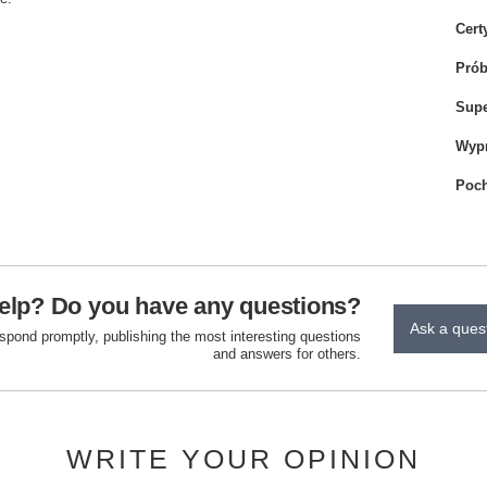
Cert
Pró
Sup
Wyp
Poch
elp? Do you have any questions?
Ask a ques
espond promptly, publishing the most interesting questions
and answers for others.
WRITE YOUR OPINION