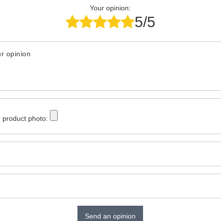
Your opinion:
5/5
r opinion
 product photo:
Send an opinion