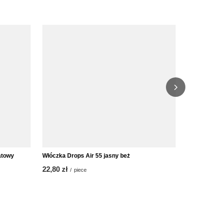
towy
Włóczka Drops Air 55 jasny beż
Włóczka Dro
22,80 zł
16,10 zł
/
piece
/
p