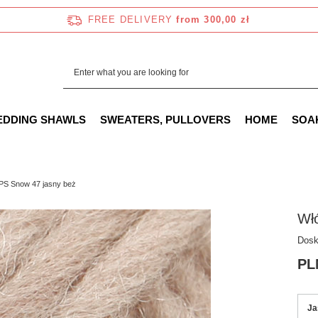
FREE DELIVERY
from 300,00 zł
EDDING SHAWLS
SWEATERS, PULLOVERS
HOME
SOA
S Snow 47 jasny beż
Wł
Dosk
PL
Ja