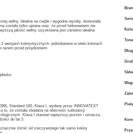
Bra
Seri
ej wełny, idealna na ciepłe i wygodne wyroby, doskonała
na została tylko uprana oraz, że przed farbowaniem nie
Kolo
jwyższą jakość wełny, uzyskiwana jest zarówno idealna
Tona
 wersjach kolorystycznych: jednobarwna w wielu kolorach
ne razem przed przędzeniem.
Dłu
Grub
Skła
 płasko
Wag
Zale
Piel
3.0099), Standard 100, Klasa I, wydany przez INNOVATEXT
 że została zbadana na obecność substancji
ologicznym. Klasa I stanowi najwyższy poziom i oznacza,
zieci do lat 3.
Kons
eznacznie różnić od rzeczywistego tak samo kolory
Prze
e.