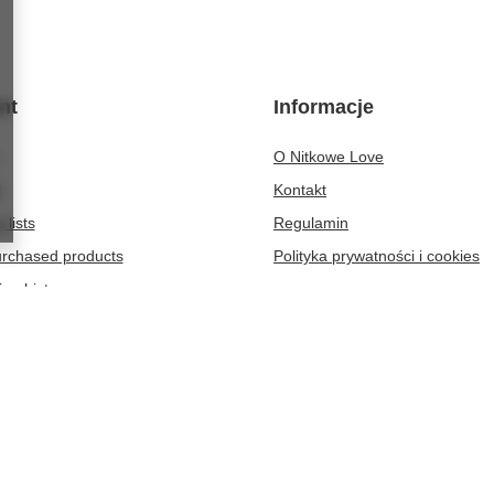
nt
Informacje
O Nitkowe Love
t
Kontakt
 lists
Regulamin
purchased products
Polityka prywatności i cookies
ion history
discounts
er
-364
Zielona Góra