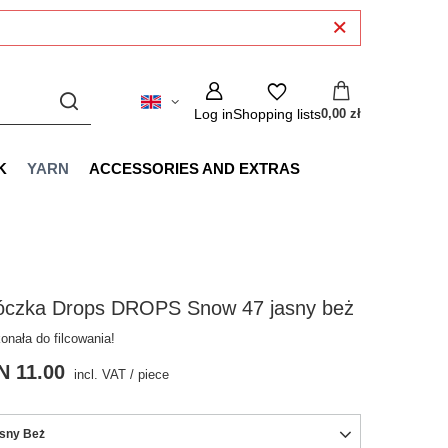
Log in
Shopping lists
0,00 zł
K
YARN
ACCESSORIES AND EXTRAS
óczka Drops DROPS Snow 47 jasny beż
onała do filcowania!
N 11.00
incl. VAT
/
piece
sny Beż