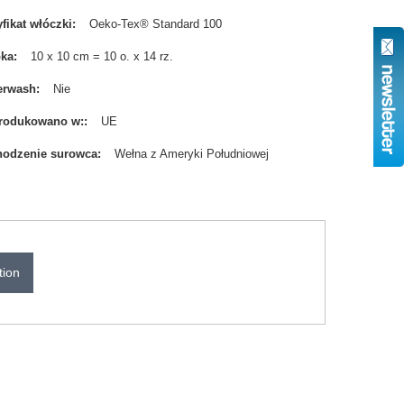
yfikat włóczki
Oeko-Tex® Standard 100
bka
10 x 10 cm = 10 o. x 14 rz.
erwash
Nie
rodukowano w:
UE
odzenie surowca
Wełna z Ameryki Południowej
tion