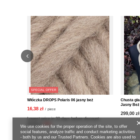
SPECIAL OFFER
Włóczka DROPS Polaris 06 jasny beż
Chusta gła
Jasny Beż
16,38 zł
/
piece
299,00 zł
Lowest price in 30 days before discount:
23,40 zł
-30%
We use cookies for the proper operation of the site, to offer
social features, analyze traffic and conduct marketing activities
- both by us and our Trusted Partners. Cookies are also used to