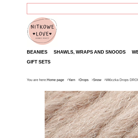
BEANIES
SHAWLS, WRAPS AND SNOODS
W
GIFT SETS
You are here:
Home page
Yarn
Drops
Snow
Włóczka Drops DROP