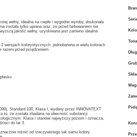
Bra
Seri
ej wełny, idealna na ciepłe i wygodne wyroby, doskonała
na została tylko uprana oraz, że przed farbowaniem nie
Kolo
jwyższą jakość wełny, uzyskiwana jest zarówno idealna
Tona
 wersjach kolorystycznych: jednobarwna w wielu kolorach
ne razem przed przędzeniem.
Dłu
Grub
Skła
 płasko
Wag
Zale
Piel
3.0099), Standard 100, Klasa I, wydany przez INNOVATEXT
 że została zbadana na obecność substancji
ologicznym. Klasa I stanowi najwyższy poziom i oznacza,
zieci do lat 3.
Kons
eznacznie różnić od rzeczywistego tak samo kolory
Prze
e.