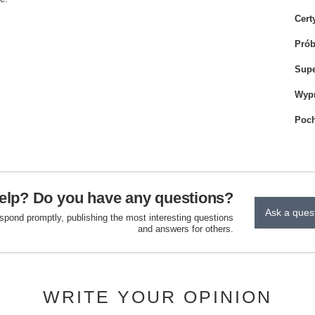
Cert
Pró
Sup
Wyp
Poch
elp? Do you have any questions?
Ask a ques
espond promptly, publishing the most interesting questions
and answers for others.
WRITE YOUR OPINION