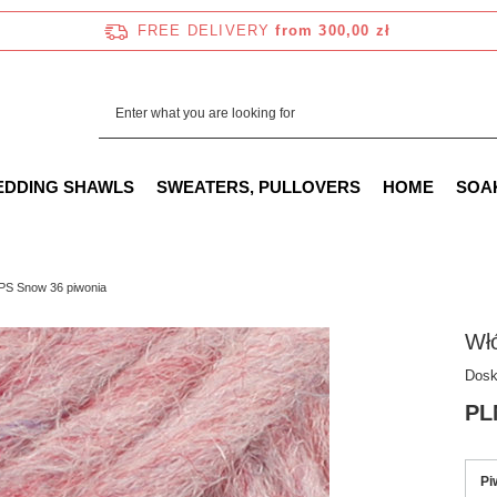
FREE DELIVERY
from 300,00 zł
EDDING SHAWLS
SWEATERS, PULLOVERS
HOME
SOA
S Snow 36 piwonia
Wł
Dosk
PL
Pi