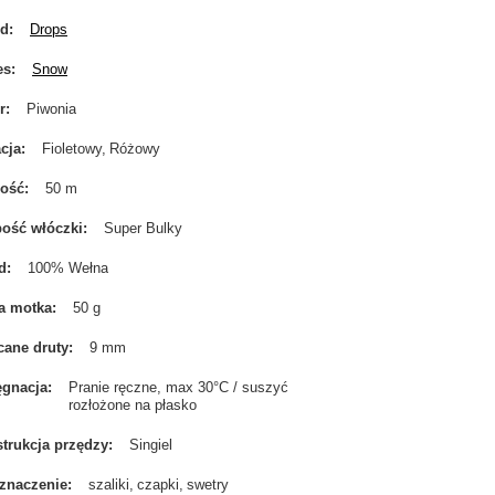
nd
Drops
es
Snow
r
Piwonia
cja
Fioletowy
Różowy
gość
50 m
ość włóczki
Super Bulky
d
100% Wełna
a motka
50 g
cane druty
9 mm
ęgnacja
Pranie ręczne, max 30°C / suszyć
rozłożone na płasko
trukcja przędzy
Singiel
znaczenie
szaliki
czapki
swetry