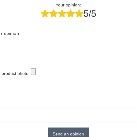
Your opinion:
5/5
r opinion
 product photo:
Send an opinion