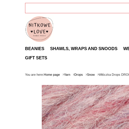
BEANIES
SHAWLS, WRAPS AND SNOODS
W
GIFT SETS
You are here:
Home page
Yarn
Drops
Snow
Włóczka Drops DROP