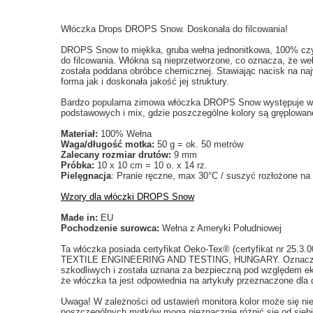
Włóczka Drops DROPS Snow. Doskonała do filcowania!
DROPS Snow to miękka, gruba wełna jednonitkowa, 100% czyst
do filcowania. Włókna są nieprzetworzone, co oznacza, że weł
została poddana obróbce chemicznej. Stawiając nacisk na na
forma jak i doskonała jakość jej struktury.
Bardzo popularna zimowa włóczka DROPS Snow występuje w 2
podstawowych i mix, gdzie poszczególne kolory są gręplowa
Materiał:
100% Wełna
Waga/długość motka:
50 g = ok. 50 metrów
Zalecany rozmiar drutów:
9 mm
Próbka:
10 x 10 cm = 10 o. x 14 rz.
Pielęgnacja
: Pranie ręczne, max 30°C / suszyć rozłożone na
Wzory dla włóczki DROPS Snow
Made in:
EU
Pochodzenie surowca:
Wełna z Ameryki Południowej
Ta włóczka posiada certyfikat Oeko-Tex® (certyfikat nr 25.
TEXTILE ENGINEERING AND TESTING, HUNGARY. Oznacza to,
szkodliwych i została uznana za bezpieczną pod względem ek
że włóczka ta jest odpowiednia na artykuły przeznaczone dla d
Uwaga! W zależności od ustawień monitora kolor może się ni
poszczególnych motków mogą nieznacznie różnić się od siebi