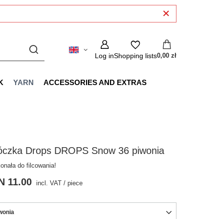
Log in
Shopping lists
0,00 zł
K
YARN
ACCESSORIES AND EXTRAS
óczka Drops DROPS Snow 36 piwonia
onała do filcowania!
N 11.00
incl. VAT
/
piece
wonia