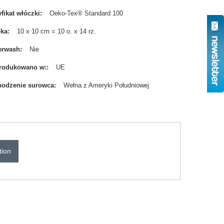
yfikat włóczki
Oeko-Tex® Standard 100
bka
10 x 10 cm = 10 o. x 14 rz.
erwash
Nie
rodukowano w:
UE
odzenie surowca
Wełna z Ameryki Południowej
tion