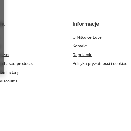
nt
Informacje
O Nitkowe Love
t
Kontakt
 lists
Regulamin
purchased products
Polityka prywatności i cookies
ion history
discounts
er
-364
Zielona Góra