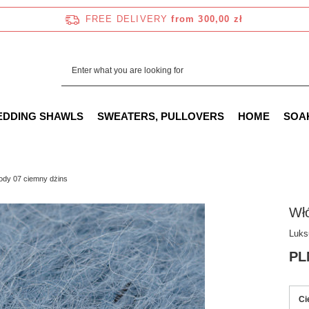
FREE DELIVERY
from 300,00 zł
EDDING SHAWLS
SWEATERS, PULLOVERS
HOME
SOA
ody 07 ciemny dżins
Wł
Luks
PL
Ci