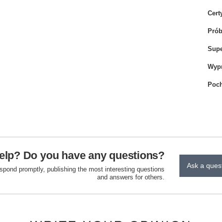
Cert
Pró
Sup
Wyp
Poch
elp? Do you have any questions?
Ask a ques
espond promptly, publishing the most interesting questions
and answers for others.