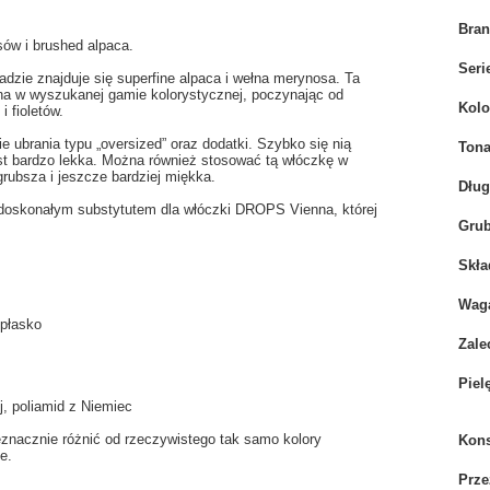
Bra
w i brushed alpaca.
Seri
dzie znajduje się superfine alpaca i wełna merynosa. Ta
pna w wyszukanej gamie kolorystycznej, poczynając od
Kolo
 fioletów.
e ubrania typu „oversized” oraz dodatki. Szybko się nią
Tona
est bardzo lekka. Można również stosować tą włóczkę w
rubsza i jeszcze bardziej miękka.
Dłu
t doskonałym substytutem dla włóczki DROPS Vienna, której
Grub
Skła
Wag
 płasko
Zale
Piel
j, poliamid z Niemiec
eznacznie różnić od rzeczywistego tak samo kolory
Kons
e.
Prze