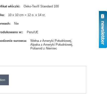
yfikat włóczki
Oeko-Tex® Standard 100
bka
10 x 10 cm = 12 o. x 14 rz.
erwash
Nie
rodukowano w:
Peru/UE
odzenie surowca
Wełna z Ameryki Południowej
Alpaka z Ameryki Południowej
Poliamid z Niemiec
tion