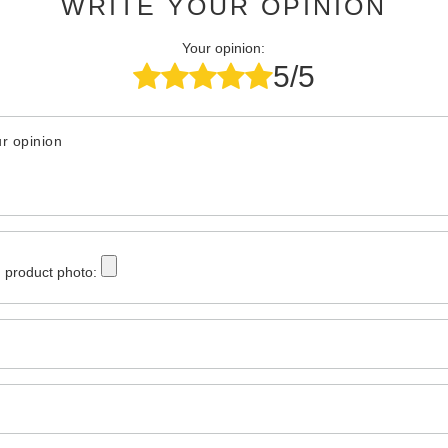
WRITE YOUR OPINION
Your opinion:
5/5
r opinion
 product photo: