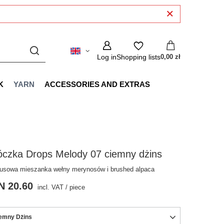
Log in
Shopping lists
0,00 zł
K
YARN
ACCESSORIES AND EXTRAS
óczka Drops Melody 07 ciemny dżins
usowa mieszanka wełny merynosów i brushed alpaca
N 20.60
incl. VAT
/
piece
emny Dżins