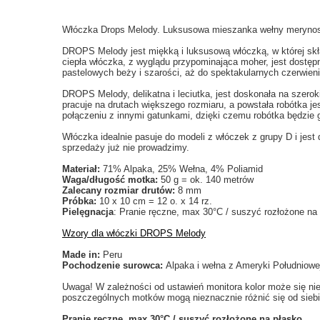
Włóczka Drops Melody. Luksusowa mieszanka wełny merynosó
DROPS Melody jest miękką i luksusową włóczką, w której skła
ciepła włóczka, z wyglądu przypominająca moher, jest dostę
pastelowych beży i szarości, aż do spektakularnych czerwieni i
DROPS Melody, delikatna i leciutka, jest doskonała na szeroki
pracuje na drutach większego rozmiaru, a powstała robótka j
połączeniu z innymi gatunkami, dzięki czemu robótka będzie g
Włóczka idealnie pasuje do modeli z włóczek z grupy D i jes
sprzedaży już nie prowadzimy.
Materiał:
71% Alpaka, 25% Wełna, 4% Poliamid
Waga/długość motka:
50 g = ok. 140 metrów
Zalecany rozmiar drutów:
8 mm
Próbka:
10 x 10 cm = 12 o. x 14 rz.
Pielęgnacja
: Pranie ręczne, max 30°C / suszyć rozłożone na
Wzory dla włóczki DROPS Melody
Made in:
Peru
Pochodzenie surowca:
Alpaka i wełna z Ameryki Południowe
Uwaga! W zależności od ustawień monitora kolor może się ni
poszczególnych motków mogą nieznacznie różnić się od siebi
Pranie ręczne, max 30°C / suszyć rozłożone na płasko