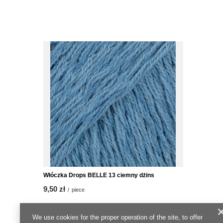
Włóczka Drops BELLE 13 ciemny dżins
9,50 zł
/
piece
We use cookies for the proper operation of the site, to offer