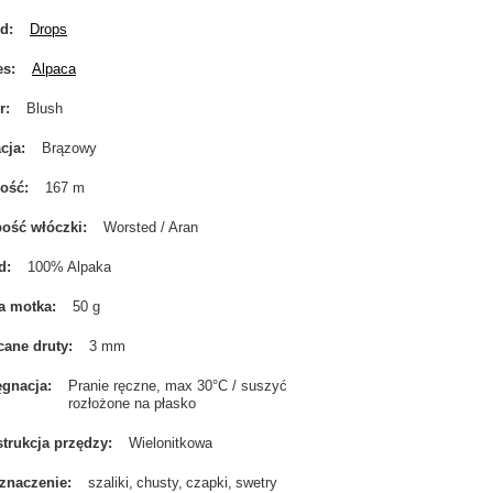
nd
Drops
es
Alpaca
r
Blush
cja
Brązowy
gość
167 m
ość włóczki
Worsted / Aran
d
100% Alpaka
a motka
50 g
cane druty
3 mm
ęgnacja
Pranie ręczne, max 30°C / suszyć
rozłożone na płasko
trukcja przędzy
Wielonitkowa
znaczenie
szaliki
chusty
czapki
swetry