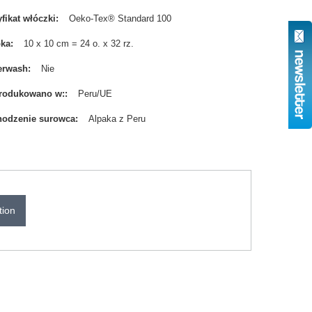
yfikat włóczki
Oeko-Tex® Standard 100
bka
10 x 10 cm = 24 o. x 32 rz.
erwash
Nie
rodukowano w:
Peru/UE
odzenie surowca
Alpaka z Peru
tion