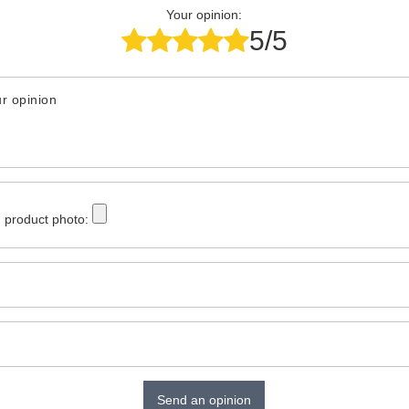
Your opinion:
5/5
r opinion
 product photo:
Send an opinion