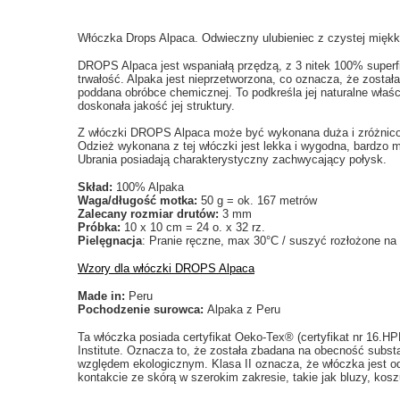
Włóczka Drops Alpaca. Odwieczny ulubieniec z czystej miękki
DROPS Alpaca jest wspaniałą przędzą, z 3 nitek 100% superfi
trwałość. Alpaka jest nieprzetworzona, co oznacza, że została
poddana obróbce chemicznej. To podkreśla jej naturalne właśc
doskonała jakość jej struktury.
Z włóczki DROPS Alpaca może być wykonana duża i zróżnic
Odzież wykonana z tej włóczki jest lekka i wygodna, bardzo
Ubrania posiadają charakterystyczny zachwycający połysk.
Skład:
100% Alpaka
Waga/długość motka:
50 g = ok. 167 metrów
Zalecany rozmiar drutów:
3 mm
Próbka:
10 x 10 cm = 24 o. x 32 rz.
Pielęgnacja
: Pranie ręczne, max 30°C / suszyć rozłożone na 
Wzory dla włóczki DROPS Alpaca
Made in:
Peru
Pochodzenie surowca:
Alpaka z Peru
Ta włóczka posiada certyfikat Oeko-Tex® (certyfikat nr 16.H
Institute. Oznacza to, że została zbadana na obecność subst
względem ekologicznym. Klasa II oznacza, że włóczka jest o
kontakcie ze skórą w szerokim zakresie, takie jak bluzy, koszu