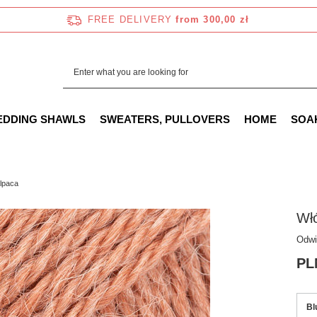
FREE DELIVERY
from 300,00 zł
EDDING SHAWLS
SWEATERS, PULLOVERS
HOME
SOA
lpaca
Włó
Odwi
PL
Bl