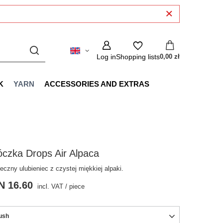
Log in
Shopping lists
0,00 zł
K
YARN
ACCESSORIES AND EXTRAS
czka Drops Air Alpaca
eczny ulubieniec z czystej miękkiej alpaki.
N 16.60
incl. VAT
/
piece
ush