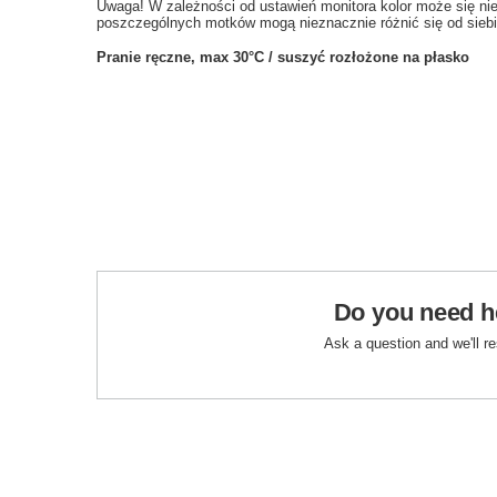
Uwaga! W zależności od ustawień monitora kolor może się ni
poszczególnych motków mogą nieznacznie różnić się od siebi
Pranie ręczne, max 30°C / suszyć rozłożone na płasko
Do you need h
Ask a question and we'll r