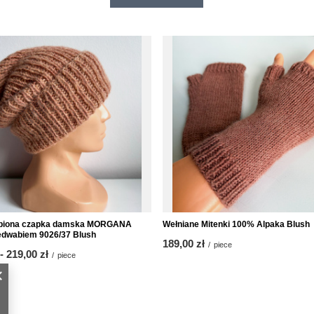
obiona czapka damska MORGANA
Wełniane Mitenki 100% Alpaka Blush
edwabiem 9026/37 Blush
189,00 zł
/
piece
-
to
219,00 zł
/
piece