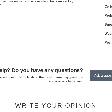
eznacznie różnić od rzeczywistego tak samo kolory
e.
Cert
Pró
Sup
Wyp
Poch
elp? Do you have any questions?
Ask a ques
espond promptly, publishing the most interesting questions
and answers for others.
WRITE YOUR OPINION