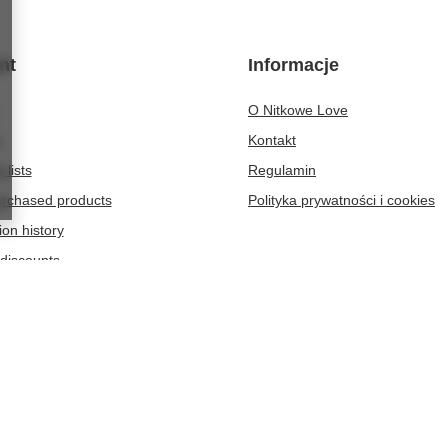
nt
Informacje
O Nitkowe Love
t
Kontakt
 lists
Regulamin
purchased products
Polityka prywatności i cookies
ion history
discounts
er
-364
Zielona Góra