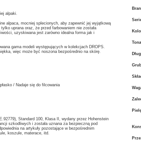
Bra
ej alpaki.
Seri
ne alpaca, mocniej splecionych, aby zapewnić jej wyjątkową
 tylko uprana oraz, że przed farbowaniem nie została
Kolo
iwości, uzyskiwana jest zarówno idealna forma jak i
Tona
owana gama modeli występujących w kolekcjach DROPS.
 miękka, więc może być noszona bezpośrednio na skórę.
Dłu
Grub
Skła
płasko / Nadaje się do filcowania
Wag
Zale
Piel
PE.92779), Standard 100, Klasa II, wydany przez Hohenstein
ancji szkodliwych i została uznana za bezpieczną pod
Kons
dpowiednia na artykuły pozostające w bezpośrednim
le, koszule, materace, itd.
Prze