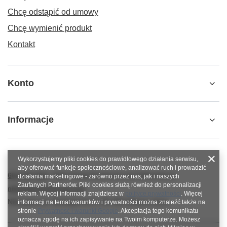
Chcę odstąpić od umowy
Chcę wymienić produkt
Kontakt
Konto
Informacje
Wykorzystujemy pliki cookies do prawidłowego działania serwisu,
aby oferować funkcje społecznościowe, analizować ruch i prowadzić
600 267 814
https://www.facebook.com/nitkowelove
działania marketingowe - zarówno przez nas, jak i naszych
Zaufanych Partnerów. Pliki cookies służą również do personalizacji
nitkowelove@gmail.com
reklam. Więcej informacji znajdziesz w
polityce prywatności
. Więcej
NitkoweLove
,
Ekologiczna 2
,
65-364
Zielona Góra
informacji na temat warunków i prywatności można znaleźć także na
stronie
Prywatność i warunki Google
. Akceptacja tego komunikatu
oznacza zgodę na ich zapisywanie na Twoim komputerze. Możesz