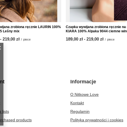
ijana zrobiona ręcznie LAURIN 100%
Czapka wywijana zrobiona ręcznie na
5 Leśny mix
KIARA 100% Alpaka 9044 ciemne win
-
to
219,00 zł
from
189,00 zł
-
to
219,00 zł
/
piece
/
piece
nt
Informacje
O Nitkowe Love
t
Kontakt
 lists
Regulamin
purchased products
Polityka prywatności i cookies