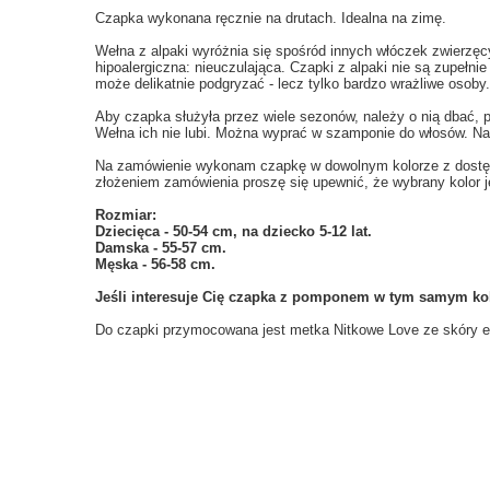
Czapka wykonana ręcznie na drutach. Idealna na zimę.
Wełna z alpaki wyróżnia się spośród innych włóczek zwierzęcy
hipoalergiczna: nieuczulająca. Czapki z alpaki nie są zupełnie
może delikatnie podgryzać - lecz tylko bardzo wrażliwe osoby.
Aby czapka służyła przez wiele sezonów, należy o nią dbać, 
Wełna ich nie lubi. Można wyprać w szamponie do włosów. Nal
Na zamówienie wykonam czapkę w dowolnym kolorze z dostępn
złożeniem zamówienia proszę się upewnić, że wybrany kolor j
Rozmiar:
Dziecięca - 50-54 cm, na dziecko 5-12 lat.
Damska - 55-57 cm.
Męska - 56-58 cm.
Jeśli interesuje Cię czapka z pomponem w tym samym kol
Do czapki przymocowana jest metka Nitkowe Love ze skóry ek