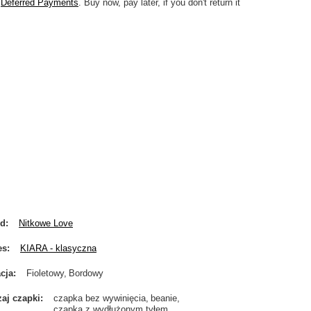
Deferred Payments
. Buy now, pay later, if you don't return it
nd
Nitkowe Love
es
KIARA - klasyczna
cja
Fioletowy
Bordowy
aj czapki
czapka bez wywinięcia
beanie
czapka z wydłużonym tyłem