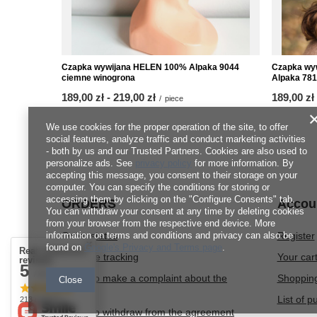
Czapka wywijana HELEN 100% Alpaka 9044
Czapka wyw
ciemne winogrona
Alpaka 781
from
189,00 zł
-
to
219,00 zł
from
189,00 zł
/
piece
We use cookies for the proper operation of the site, to offer
social features, analyze traffic and conduct marketing activities
- both by us and our Trusted Partners. Cookies are also used to
personalize ads. See
privacy policy
for more information. By
accepting this message, you consent to their storage on your
computer. You can specify the conditions for storing or
accessing them by clicking on the "Configure Consents" tab.
ORDERS
Accou
You can withdraw your consent at any time by deleting cookies
from your browser from the respective end device. More
information on terms and conditions and privacy can also be
Order status
Register
found on
Google's Privacy and Terms page
.
Real customers
Package tracking
Your car
reviews
5
/ 5.0
I want to make a complaint about the
Shopping
Close
product
List of 
213 reviews
I want to withdraw from the agreement