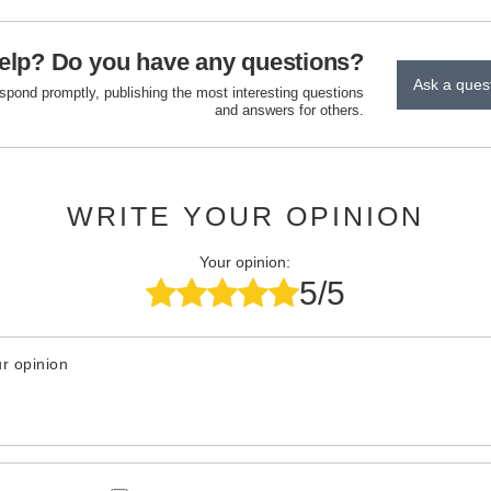
elp? Do you have any questions?
Ask a ques
espond promptly, publishing the most interesting questions
and answers for others.
WRITE YOUR OPINION
Your opinion:
5/5
r opinion