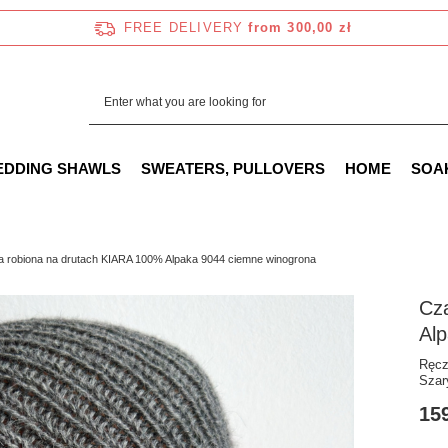
FREE DELIVERY
from 300,00 zł
EDDING SHAWLS
SWEATERS, PULLOVERS
HOME
SOA
 robiona na drutach KIARA 100% Alpaka 9044 ciemne winogrona
Cz
Al
Ręcz
Szar
159