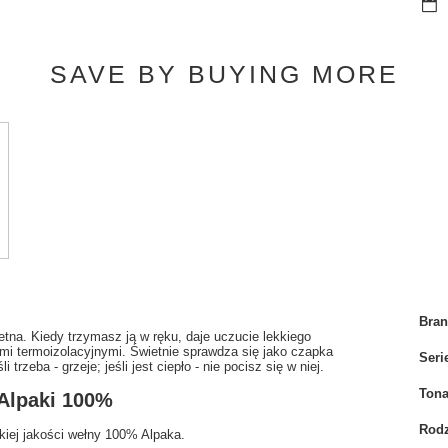
SAVE BY BUYING MORE
Bra
retna. Kiedy trzymasz ją w ręku, daje uczucie lekkiego
ami termoizolacyjnymi. Świetnie sprawdza się jako czapka
Seri
rzeba - grzeje; jeśli jest ciepło - nie pocisz się w niej.
Tona
 Alpaki 100%
Rodz
kiej jakości wełny 100% Alpaka.