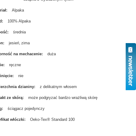
riał
Alpaka
d
100% Alpaka
bość
średnia
on
jesień
zima
rność na mechacenie
duża
ie
ręczne
nięcie
nie
erzchnia dzianiny
z delikatnym włosem
akt ze skórą
może podgryzać bardzo wrażliwą skórę
g
ściągacz pojedynczy
yfikat włóczki
Oeko-Tex® Standard 100