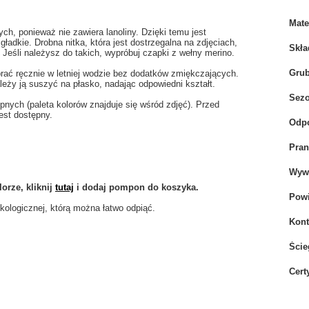
Mate
ch, ponieważ nie zawiera lanoliny. Dzięki temu jest
 gładkie. Drobna nitka, która jest dostrzegalna na zdjęciach,
Skła
 Jeśli należysz do takich, wypróbuj czapki z wełny merino.
Gru
prać ręcznie w letniej wodzie bez dodatków zmiękczających.
eży ją suszyć na płasko, nadając odpowiedni kształt.
Sez
ych (paleta kolorów znajduje się wśród zdjęć). Przed
est dostępny.
Odpo
Pran
Wywi
orze, kliknij
tutaj
i dodaj pompon do koszyka.
Powi
ologicznej, którą można łatwo odpiąć.
Kont
Ście
Cert