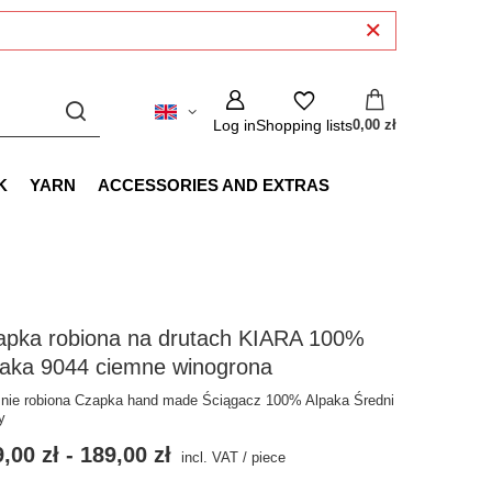
Log in
Shopping lists
0,00 zł
K
YARN
ACCESSORIES AND EXTRAS
apka robiona na drutach KIARA 100%
paka 9044 ciemne winogrona
nie robiona Czapka hand made Ściągacz 100% Alpaka Średni
y
,00 zł
-
189,00 zł
incl. VAT
/
piece