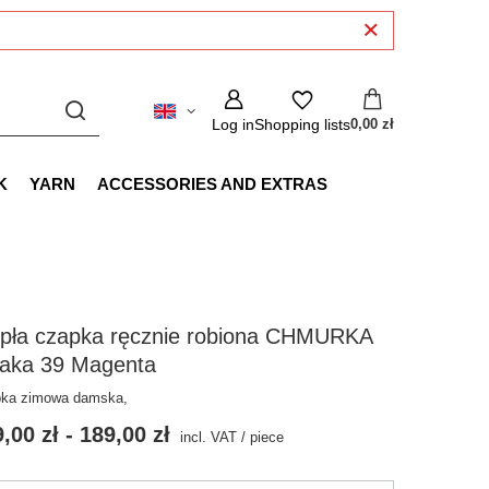
Log in
Shopping lists
0,00 zł
K
YARN
ACCESSORIES AND EXTRAS
epła czapka ręcznie robiona CHMURKA
paka 39 Magenta
ka zimowa damska,
,00 zł
-
189,00 zł
incl. VAT
/
piece