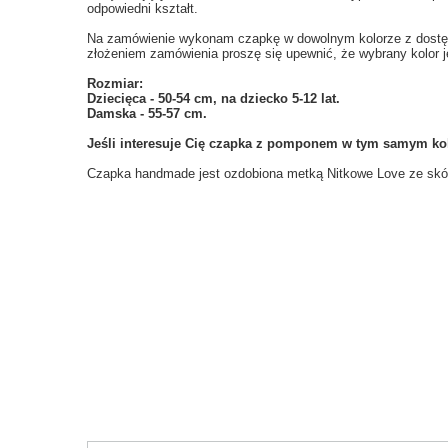
odpowiedni kształt.
Na zamówienie wykonam czapkę w dowolnym kolorze z dostępn
złożeniem zamówienia proszę się upewnić, że wybrany kolor j
Rozmiar:
Dziecięca - 50-54 cm, na dziecko 5-12 lat.
Damska - 55-57 cm.
Jeśli interesuje Cię czapka z pomponem w tym samym kol
Czapka handmade jest ozdobiona metką Nitkowe Love ze skóry