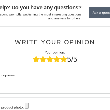
elp? Do you have any questions?
Ask a ques
espond promptly, publishing the most interesting questions
and answers for others.
WRITE YOUR OPINION
Your opinion:
5/5
r opinion
 product photo: