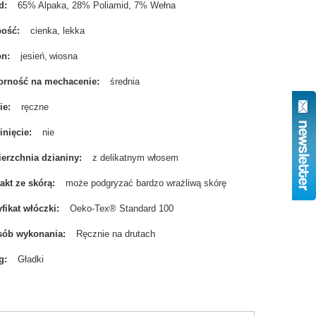
d
65% Alpaka, 28% Poliamid, 7% Wełna
bość
cienka, lekka
on
jesień
wiosna
rność na mechacenie
średnia
ie
ręczne
nięcie
nie
erzchnia dzianiny
z delikatnym włosem
akt ze skórą
może podgryzać bardzo wrażliwą skórę
yfikat włóczki
Oeko-Tex® Standard 100
sób wykonania
Ręcznie na drutach
g
Gładki