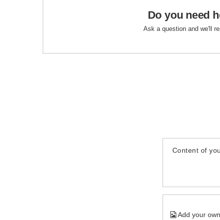
Do you need h
Ask a question and we'll r
Content of you
Add your own