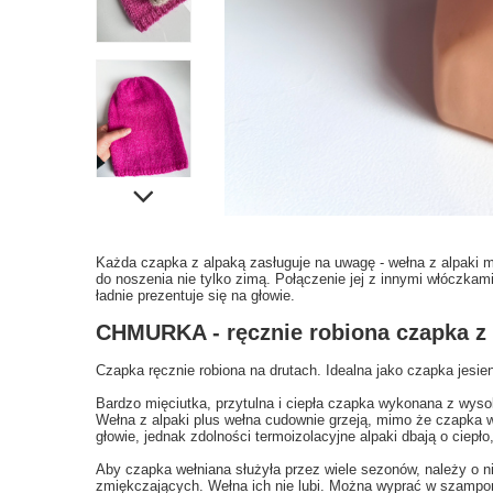
Każda czapka z alpaką zasługuje na uwagę - wełna z alpaki ma
do noszenia nie tylko zimą. Połączenie jej z innymi włóczka
ładnie prezentuje się na głowie.
CHMURKA - ręcznie robiona czapka z
Czapka ręcznie robiona na drutach. Idealna jako czapka jesie
Bardzo mięciutka, przytulna i ciepła czapka wykonana z wysok
Wełna z alpaki plus wełna cudownie grzeją, mimo że czapka wyd
głowie, jednak zdolności termoizolacyjne alpaki dbają o ciepł
Aby czapka wełniana służyła przez wiele sezonów, należy o ni
zmiękczających. Wełna ich nie lubi. Można wyprać w szampon