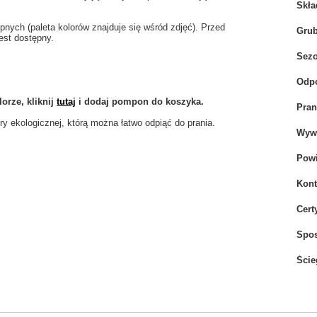
Skła
ych (paleta kolorów znajduje się wśród zdjęć). Przed
Gru
est dostępny.
Sez
Odpo
orze, kliknij
tutaj
i dodaj pompon do koszyka.
Pran
 ekologicznej, którą można łatwo odpiąć do prania.
Wywi
Powi
Kont
Cert
Spo
Ście