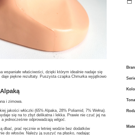
Bra
 wspaniałe właściwości, dzięki którym idealnie nadaje się
mi daje piękne rezultaty. Puszysta czapka Chmurka wyjątkowo
Seri
Kolo
 Alpaką
Tona
nna i zimowa.
iej jakości włóczki (
65% Alpaka, 28% Poliamid, 7% Wełna
).
Rodz
aje się na to zbyt delikatna i lekka. Prawie nie czuć jej na
o, a jednocześnie odprowadzają wilgoć.
Mate
ą dbać, prać ręcznie w letniej wodzie bez dodatków
ie do włosów. Należy ją suszyć na płasko, nadając