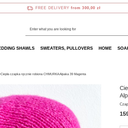
FREE DELIVERY
from 300,00 zł
EDDING SHAWLS
SWEATERS, PULLOVERS
HOME
SOA
Ciepła czapka ręcznie robiona CHMURKA Alpaka 39 Magenta
Ci
Al
Czap
159