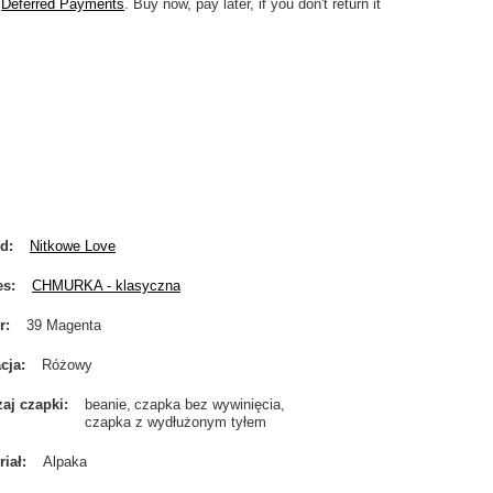
Deferred Payments
. Buy now, pay later, if you don't return it
nd
Nitkowe Love
es
CHMURKA - klasyczna
r
39 Magenta
cja
Różowy
aj czapki
beanie
czapka bez wywinięcia
czapka z wydłużonym tyłem
riał
Alpaka