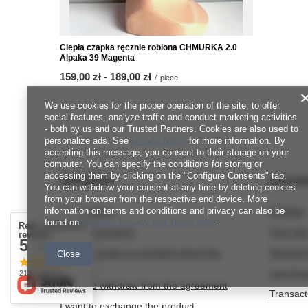
Ciepła czapka ręcznie robiona CHMURKA 2.0
Alpaka 39 Magenta
from
159,00 zł
-
to
189,00 zł
/
piece
We use cookies for the proper operation of the site, to offer
social features, analyze traffic and conduct marketing activities
- both by us and our Trusted Partners. Cookies are also used to
personalize ads. See
privacy policy
for more information. By
accepting this message, you consent to their storage on your
computer. You can specify the conditions for storing or
accessing them by clicking on the "Configure Consents" tab.
ORDERS
Accou
You can withdraw your consent at any time by deleting cookies
from your browser from the respective end device. More
information on terms and conditions and privacy can also be
Order status
Register
found on
Google's Privacy and Terms page
.
Real customers
Package tracking
Your car
reviews
5
/ 5.0
I want to make a complaint about the
Shopping
Close
product
List of 
213 reviews
I want to withdraw from the agreement
Transact
I want to exchange the product