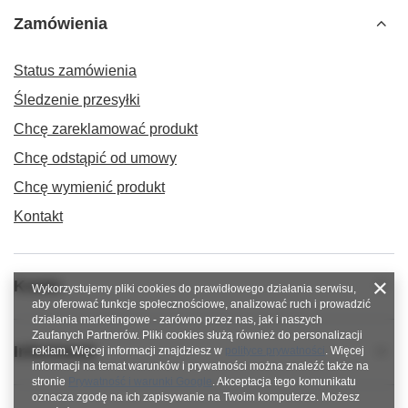
Zamówienia
Status zamówienia
Śledzenie przesyłki
Chcę zareklamować produkt
Chcę odstąpić od umowy
Chcę wymienić produkt
Kontakt
Konto
Wykorzystujemy pliki cookies do prawidłowego działania serwisu,
aby oferować funkcje społecznościowe, analizować ruch i prowadzić
działania marketingowe - zarówno przez nas, jak i naszych
Zaufanych Partnerów. Pliki cookies służą również do personalizacji
Informacje
reklam. Więcej informacji znajdziesz w
polityce prywatności
. Więcej
informacji na temat warunków i prywatności można znaleźć także na
stronie
Prywatność i warunki Google
. Akceptacja tego komunikatu
oznacza zgodę na ich zapisywanie na Twoim komputerze. Możesz