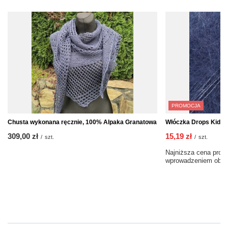
PROMOCJA
Chusta wykonana ręcznie, 100% Alpaka Granatowa
Włóczka Drops Kid-Si
309,00 zł
15,19 zł
/
szt.
/
szt.
Najniższa cena produ
wprowadzeniem obni