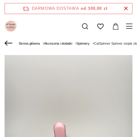
DARMOWA DOSTAWA
od 300,00 zł
Strona główna
Akcesoria i dodatki
Spinnery
CatSpinner Spinner stojak o