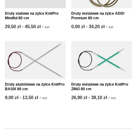
Druty stalowe na żyłce KnitPro
Druty metalowe na żyłce ADDI
Mindful 80 cm
Premium 80 cm
od
29,50 zł
-
do
45,50 zł
od
0,00 zł
-
do
34,20 zł
/
szt.
/
szt.
Druty aluminiowe na żyłce KnitPro
Druty metalowe na żyłce KnitPro
BASIX 80 cm
ZING 80 cm
od
9,00 zł
-
do
13,50 zł
od
26,90 zł
-
do
38,10 zł
/
szt.
/
szt.