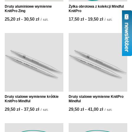
Druty aluminiowe wymienne
Żyłka obrotowa z kolekcji Mindful
KnitPro Zing
KnitPro
od
25,20 zł
-
do
30,50 zł
od
17,50 zł
-
do
19,50 zł
/
szt.
/
szt.
Druty stalowe wymienne krótkie
Druty stalowe wymienne KnitPro
KnitPro Mindful
Mindful
od
29,50 zł
-
do
37,50 zł
od
29,50 zł
-
do
41,00 zł
/
szt.
/
szt.