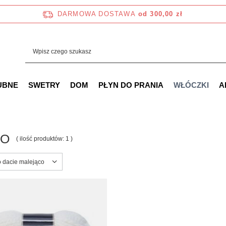
DARMOWA DOSTAWA
od 300,00 zł
UBNE
SWETRY
DOM
PŁYN DO PRANIA
WŁÓCZKI
A
KO
( ilość produktów:
1
)
ortowanie
o dacie malejąco