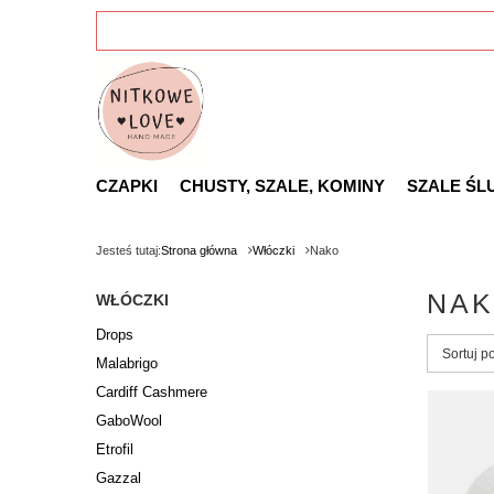
CZAPKI
CHUSTY, SZALE, KOMINY
SZALE ŚL
Jesteś tutaj:
Strona główna
Włóczki
Nako
NA
WŁÓCZKI
Drops
Zmień s
Sortuj p
Malabrigo
Cardiff Cashmere
GaboWool
Etrofil
Gazzal