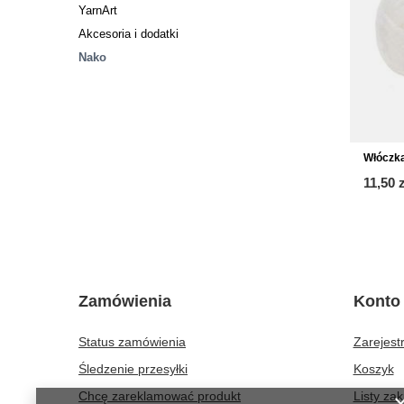
YarnArt
Akcesoria i dodatki
Nako
Włóczka
11,50 z
Zamówienia
Konto
Status zamówienia
Zarejestr
Śledzenie przesyłki
Koszyk
Chcę zareklamować produkt
Listy za