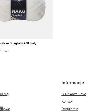
 Nako Spaghetti 208 biały
ł
/
szt.
Informacje
uj się
O Nitkowe Love
Kontakt
kupowe
Regulamin