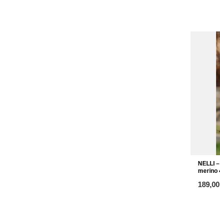
NELLI –
merino
od
189,00