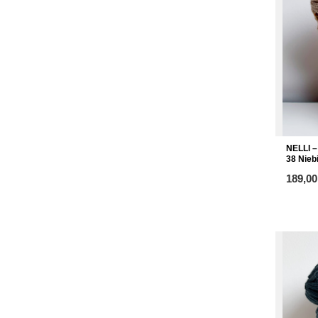
NELLI –
38 Nieb
od
189,00