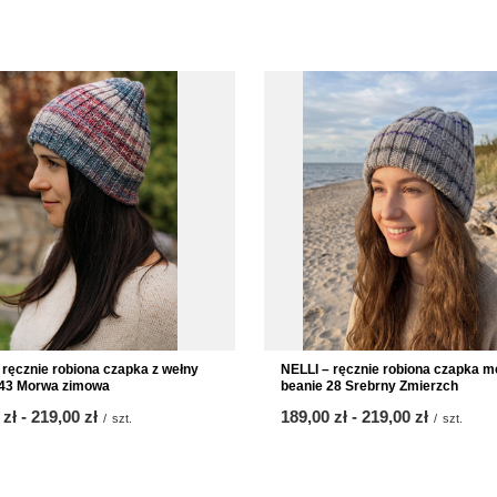
NELLI – ręcznie robiona czapka m
 ręcznie robiona czapka z wełny
beanie 28 Srebrny Zmierzch
 43 Morwa zimowa
od
189,00 zł
-
do
219,00 zł
 zł
-
do
219,00 zł
/
szt.
/
szt.