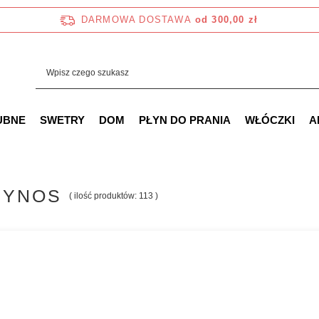
DARMOWA DOSTAWA
od 300,00 zł
UBNE
SWETRY
DOM
PŁYN DO PRANIA
WŁÓCZKI
A
RYNOS
( ilość produktów:
113
)