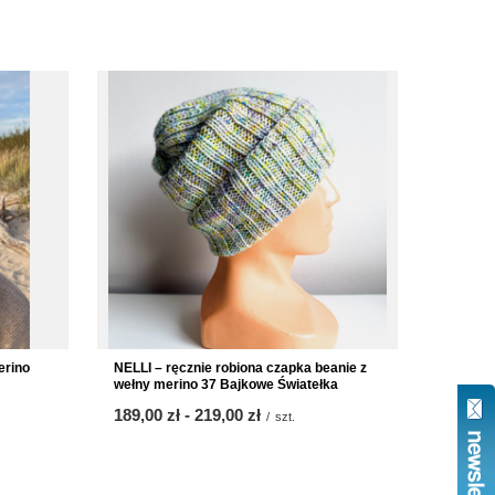
erino
NELLI – ręcznie robiona czapka beanie z
wełny merino 37 Bajkowe Światełka
od
189,00 zł
-
do
219,00 zł
/
szt.