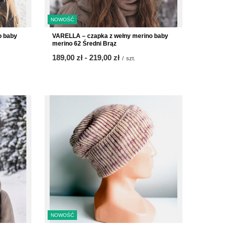
NOWOŚĆ
o baby
VARELLA – czapka z wełny merino baby
merino 62 Średni Brąz
od
189,00 zł
-
do
219,00 zł
/
szt.
NOWOŚĆ