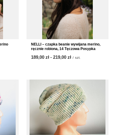
erino
NELLI – czapka beanie wywijana merino,
ręcznie robiona, 14 Tęczowa Posypka
od
189,00 zł
-
do
219,00 zł
/
szt.