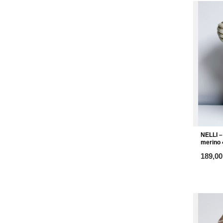
NELLI –
merino 
od
189,00