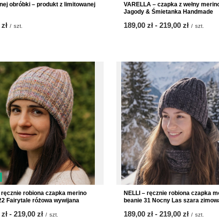
nej obróbki – produkt z limitowanej
VARELLA – czapka z wełny merin
Jagody & Śmietanka Handmade
 zł
od
189,00 zł
-
do
219,00 zł
/
szt.
/
szt.
 ręcznie robiona czapka merino
NELLI – ręcznie robiona czapka m
22 Fairytale różowa wywijana
beanie 31 Nocny Las szara zimow
 zł
-
do
219,00 zł
od
189,00 zł
-
do
219,00 zł
/
szt.
/
szt.