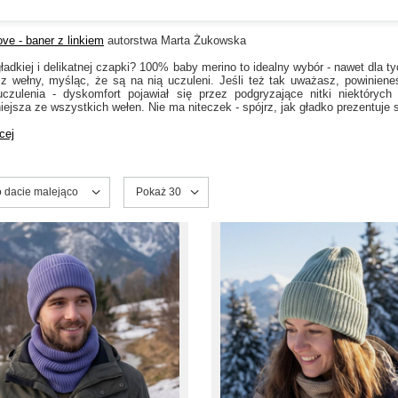
ve - baner z linkiem
autorstwa Marta Żukowska
adkiej i delikatnej
czapki
? 100% b
aby merino
to idealny wybór - nawet dla t
 z wełny, myśląc, że są na nią uczuleni. Jeśli też tak uważasz, powinien
czulenia - dyskomfort pojawiał się przez podgryzające nitki niektóryc
niejsza ze wszystkich wełen. Nie ma niteczek - spójrz, jak gładko prezentuje 
cej
ortowanie
o dacie malejąco
Zmień ilość wyświetlanych produktów
Pokaż 30