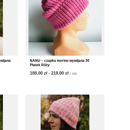
wijana
NANU – czapka merino wywijana 30
Płatek Róży
od
189,00 zł
-
do
219,00 zł
/
szt.