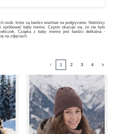
ych osób, które są bardzo wrażliwe na podgryzanie. Niektórzy
eś spróbować baby merino. Często okazuje się, że nie było
h włóczek.
Czapka z baby merino
jest bardzo delikatna -
się na zdjęciach.
1
2
3
4