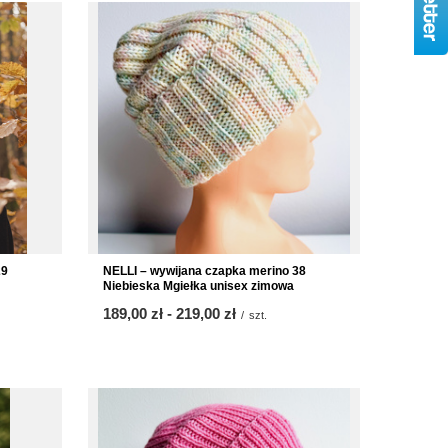
29
NELLI – wywijana czapka merino 38
Niebieska Mgiełka unisex zimowa
od
189,00 zł
-
do
219,00 zł
/
szt.