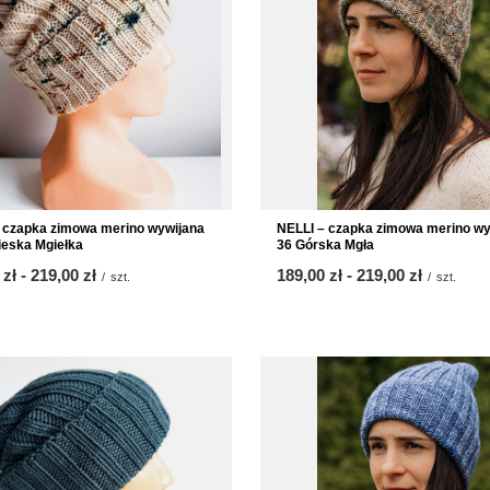
NELLI – czapka zimowa merino wy
 czapka zimowa merino wywijana
36 Górska Mgła
ieska Mgiełka
od
189,00 zł
-
do
219,00 zł
 zł
-
do
219,00 zł
/
szt.
/
szt.