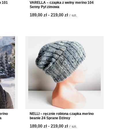
o 101
VARELLA – czapka z wełny merino 104
Senny Pył zimowa
od
189,00 zł
-
do
219,00 zł
/
szt.
erino
NELLI – ręcznie robiona czapka merino
a
beanie 24 Sprane Dżinsy
od
189,00 zł
-
do
219,00 zł
/
szt.