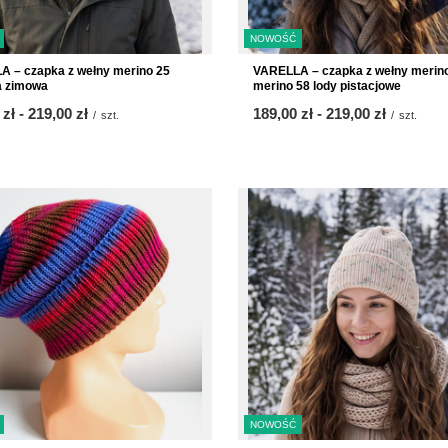
NOWOŚĆ
 – czapka z wełny merino 25
VARELLA – czapka z wełny merin
a zimowa
merino 58 lody pistacjowe
 zł
-
do
219,00 zł
od
189,00 zł
-
do
219,00 zł
/
szt.
/
szt.
NOWOŚĆ