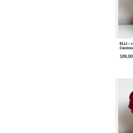
ELLI – 
Ciemnon
od
189,00