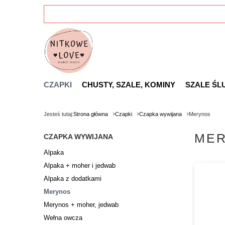
CZAPKI
CHUSTY, SZALE, KOMINY
SZALE ŚL
Jesteś tutaj:
Strona główna
Czapki
Czapka wywijana
Merynos
ME
CZAPKA WYWIJANA
Alpaka
Alpaka + moher i jedwab
Alpaka z dodatkami
Merynos
Merynos + moher, jedwab
Wełna owcza