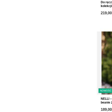
Do ręcz
kolekcji
219,00
NOWOŚĆ
NELLI –
beanie 
od
189,00