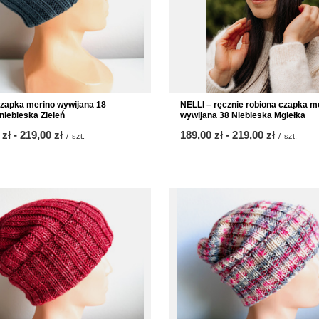
NELLI – ręcznie robiona czapka m
czapka merino wywijana 18
wywijana 38 Niebieska Mgiełka
iebieska Zieleń
od
189,00 zł
-
do
219,00 zł
 zł
-
do
219,00 zł
/
szt.
/
szt.