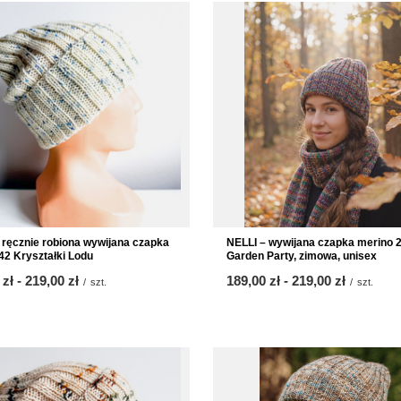
NELLI – wywijana czapka merino 
 ręcznie robiona wywijana czapka
Garden Party, zimowa, unisex
42 Kryształki Lodu
od
189,00 zł
-
do
219,00 zł
 zł
-
do
219,00 zł
/
szt.
/
szt.