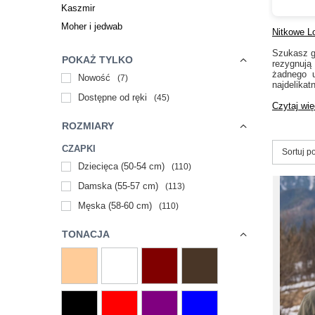
Kaszmir
Moher i jedwab
Nitkowe Lo
Szukasz gł
POKAŻ TYLKO
rezygnują
żadnego u
Nowość
7
najdelikat
Dostępne od ręki
45
Czytaj wię
ROZMIARY
CZAPKI
Zmień s
Sortuj p
Dziecięca (50-54 cm)
110
Damska (55-57 cm)
113
Męska (58-60 cm)
110
TONACJA