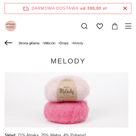
DARMOWA DOSTAWA
od 300,00 zł
Strona główna
Włóczki
Drops
Melody
MELODY
Skład:
71% Alpaka, 25% Wełna, 4% Poliamid