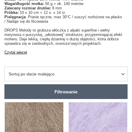
Waga/długość motka:
50 g = ok. 140 metrów
Zalecany rozmiar drutów:
8 mm
Próbka:
10 x 10 cm = 12 o. x 14 rz.
Pielęgnacja
: Pranie ręczne, max 30°C / suszyć rozłożone na płasko
/
Nadaje się do filcowania
DROPS Melody to grubsza włóczka z alpaki superfine i wełny
merynosa o puszystej, „włoskowej” strukturze, przypominającej efekt
moheru. Daje lekką, ciepłą dzianinę o dużej objętości, która dobrze
sprawdza się w swobodnych, oversize’owych projektach.
Czytaj więcej
Zmień sortowanie
Sortuj po dacie malejąco
Filtrowanie