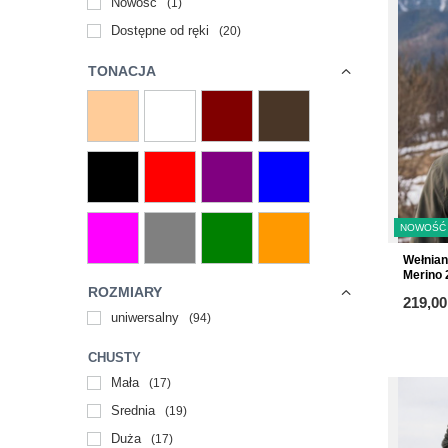
Nowość
1
Dostępne od ręki
20
TONACJA
NOWOŚĆ
Wełnia
Merino
ROZMIARY
219,00
uniwersalny
94
CHUSTY
Mała
17
Średnia
19
Duża
17