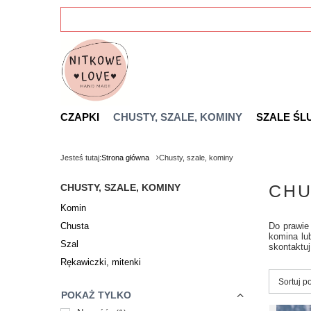
CZAPKI
CHUSTY, SZALE, KOMINY
SZALE ŚL
Jesteś tutaj:
Strona główna
Chusty, szale, kominy
CHU
CHUSTY, SZALE, KOMINY
Komin
Chusta
Do prawie
komina lu
Szal
skontaktu
Rękawiczki, mitenki
Zmień s
Sortuj p
POKAŻ TYLKO