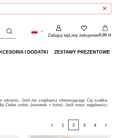
Zaloguj się
Listy zakupowe
0,00 zł
KCESORIA I DODATKI
ZESTAWY PREZENTOWE
cieniu. Jeśli nie znajdujesz interesującego Cię szalika,
 Ciebie zrobić (numerek + kolor). Jeśli masz wątpliwości,
1
2
3
4