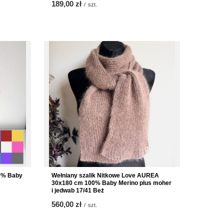
189,00 zł
/
szt.
0% Baby
Wełniany szalik Nitkowe Love AUREA
30x180 cm 100% Baby Merino plus moher
i jedwab 17/41 Beż
560,00 zł
/
szt.