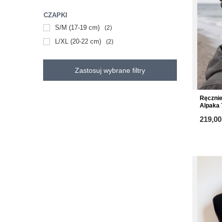
CZAPKI
S/M (17-19 cm)
2
L/XL (20-22 cm)
2
Zastosuj wybrane filtry
Ręczni
Alpaka 
219,00