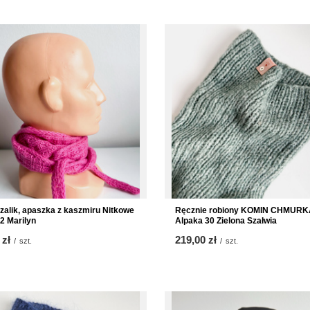
szalik, apaszka z kaszmiru Nitkowe
Ręcznie robiony KOMIN CHMUR
2 Marilyn
Alpaka 30 Zielona Szałwia
 zł
219,00 zł
/
szt.
/
szt.