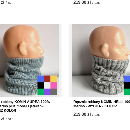
 zł
219,00 zł
/
szt.
/
szt.
e robiony KOMIN AUREA 100%
Ręcznie robiony KOMIN HELLI 10
rino plus moher i jedwab -
Merino - WYBIERZ KOLOR
RZ KOLOR
219,00 zł
/
szt.
 zł
/
szt.