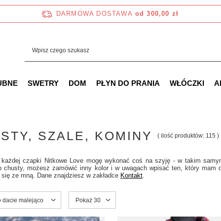
DARMOWA DOSTAWA
od 300,00 zł
UBNE
SWETRY
DOM
PŁYN DO PRANIA
WŁÓCZKI
A
STY, SZALE, KOMINY
( ilość produktów:
115
)
 każdej czapki Nitkowe Love mogę wykonać coś na szyję - w takim samym od
b chusty, możesz zamówić inny kolor i w uwagach wpisać ten, który mam dla
j się ze mną. Dane znajdziesz w zakładce
Kontakt
.
ortowanie
o dacie malejąco
Zmień ilość wyświetlanych produktów
Pokaż 30