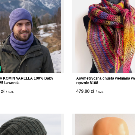
ny KOMIN VARELLA 100% Baby
Asymetryczna chusta wełniana w
 25 Lawenda
ręcznie 8108
 zł
479,00 zł
/
szt.
/
szt.