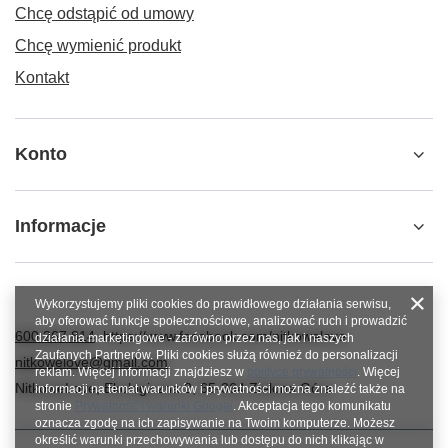
Chcę odstąpić od umowy
Chcę wymienić produkt
Kontakt
Konto
Informacje
Wykorzystujemy pliki cookies do prawidłowego działania serwisu,
aby oferować funkcje społecznościowe, analizować ruch i prowadzić
600 267 814
https://www.facebook.com/nitkowelove
działania marketingowe - zarówno przez nas, jak i naszych
Zaufanych Partnerów. Pliki cookies służą również do personalizacji
nitkowelove@gmail.com
reklam. Więcej informacji znajdziesz w
polityce prywatności
. Więcej
NitkoweLove
,
Ekologiczna 2
,
65-364
Zielona Góra
informacji na temat warunków i prywatności można znaleźć także na
stronie
Prywatność i warunki Google
. Akceptacja tego komunikatu
oznacza zgodę na ich zapisywanie na Twoim komputerze. Możesz
określić warunki przechowywania lub dostępu do nich klikając w