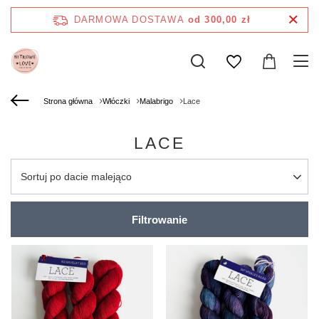
DARMOWA DOSTAWA
od 300,00 zł
Strona główna
Włóczki
Malabrigo
Lace
LACE
Zmień sortowanie
Sortuj po dacie malejąco
Filtrowanie