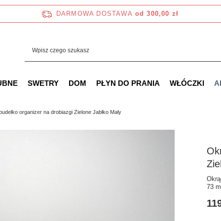
DARMOWA DOSTAWA
od 300,00 zł
UBNE
SWETRY
DOM
PŁYN DO PRANIA
WŁÓCZKI
A
pudełko organizer na drobiazgi Zielone Jabłko Mały
Okr
Zie
Okrą
73 
119