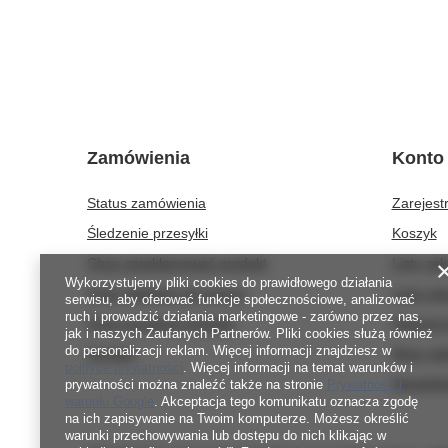
Zamówienia
Konto
Status zamówienia
Zarejestr
Śledzenie przesyłki
Koszyk
Chcę zareklamować produkt
Listy za
Wykorzystujemy pliki cookies do prawidłowego działania
Chcę odstąpić od umowy
Lista za
serwisu, aby oferować funkcje społecznościowe, analizować
ruch i prowadzić działania marketingowe - zarówno przez nas,
Chcę wymienić produkt
Historia 
jak i naszych Zaufanych Partnerów. Pliki cookies służą również
do personalizacji reklam. Więcej informacji znajdziesz w
Kontakt
Moje rab
polityce prywatności
. Więcej informacji na temat warunków i
Newslett
prywatności można znaleźć także na stronie
Prywatność i
warunki Google
. Akceptacja tego komunikatu oznacza zgodę
na ich zapisywanie na Twoim komputerze. Możesz określić
warunki przechowywania lub dostępu do nich klikając w