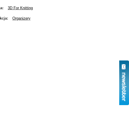
ka
3D For Knitting
kcja
Organizery