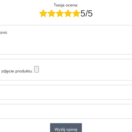
Twoja ocena:
5/5
inii
zdjęcie produktu:
Wyślij opinię