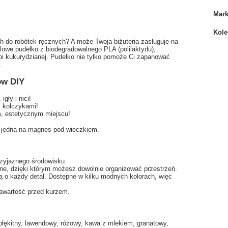
Mar
Kole
 do robótek ręcznych? A może Twoja biżuteria zasługuje na
lowe pudełko z biodegradowalnego PLA (polilaktydu),
i kukurydzianej. Pudełko nie tylko pomoże Ci zapanować
.
ów DIY
gły i nici!
i kolczykami!
ym, estetycznym miejscu!
 jedna na magnes pod wieczkiem.
zyjaznego środowisku.
, dzięki którym możesz dowolnie organizować przestrzeń.
o każdy detal. Dostępne w kilku modnych kolorach, więc
awartość przed kurzem.
łękitny, lawendowy, różowy, kawa z mlekiem, granatowy,