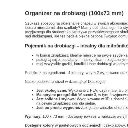
Organizer na drobiazgi (100x73 mm)
Szukasz sposobu na okiełznanie chaosu w swoich akcesoriach
lepsze miejsce niż dno szuflady? Mamy coś idealnego! To sty
przyjaznego dla środowiska tworzywa pozyskiwanego ze skrob
nad drobiazgami, ale też będzie piękną ozdobą Twojego domu
Pojemnik na drobiazgi - idealny dla miłośnik
w końcu znajdziesz idealne miejsce na swoje szydełka, i
pożegnaj się z poplątanymi naszyjnikami i zagubionym
miej wszystkie guziki, koraliki i inne drobiazgi w jedn
Pudełko z przegródkami - 4 komory, w tym 2 wyjmowane oraz
Nasze pudełko to strzał w dziesiątkę! Dlaczego?
Jest ekologiczne:
Wykonane z PLA, czyli materiału pr
Ma sprytne przegródki:
W sumie 3, w tym 2 wyjmowane
Jest solidne i stylowe:
Wydrukowane w 3D z dbałością 
na pewno znajdziesz coś dla siebie.
Jest po prostu wygodne:
Zakręcane wieczko chroni z
Wymiary:
100 x 73 mm - dostępny również w większej wersji!
Dostępne kolory w pastelowych odcieniach:
czekoladowy, b