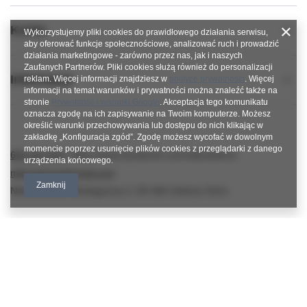
Konto
Wykorzystujemy pliki cookies do prawidłowego działania serwisu,
aby oferować funkcje społecznościowe, analizować ruch i prowadzić
działania marketingowe - zarówno przez nas, jak i naszych
Zaufanych Partnerów. Pliki cookies służą również do personalizacji
Informacje
reklam. Więcej informacji znajdziesz w
polityce prywatności
. Więcej
informacji na temat warunków i prywatności można znaleźć także na
stronie
Prywatność i warunki Google
. Akceptacja tego komunikatu
oznacza zgodę na ich zapisywanie na Twoim komputerze. Możesz
określić warunki przechowywania lub dostępu do nich klikając w
zakładkę „Konfiguracja zgód”. Zgodę możesz wycofać w dowolnym
momencie poprzez usunięcie plików cookies z przeglądarki z danego
600 267 814
https://www.facebook.com/nitkowelove
urządzenia końcowego.
nitkowelove@gmail.com
Zamknij
NitkoweLove
,
Ekologiczna 2
,
65-364
Zielona Góra
W sklepie prezentujemy ceny brutto (z VAT).