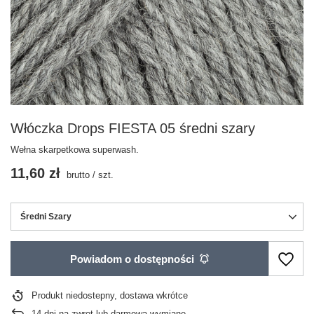
Włóczka Drops FIESTA 05 średni szary
Wełna skarpetkowa superwash.
11,60 zł
brutto
/
szt.
Średni Szary
Powiadom o dostępności
Produkt niedostepny, dostawa wkrótce
14
dni na zwrot lub darmową wymianę