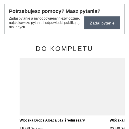
Potrzebujesz pomocy? Masz pytania?
Zadaj pytanie a my odpowiemy niezwłocznie,
Zadaj pytanie
najciekawsze pytania i odpowiedzi publikując
dla innych.
DO KOMPLETU
Włóczka Drops Alpaca 517 średni szary
Włóczka Drops Air 04
16,60 zł
22,80 zł
/
szt.
/
szt.