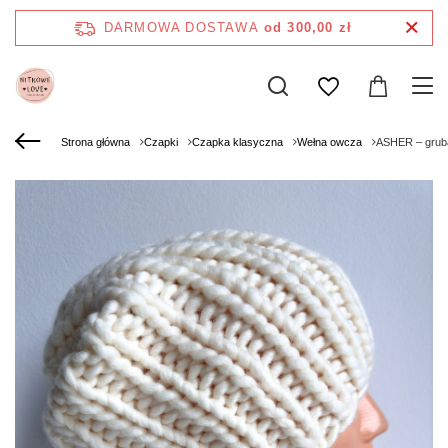
DARMOWA DOSTAWA
od 300,00 zł
Strona główna
Czapki
Czapka klasyczna
Wełna owcza
ASHER – gruba