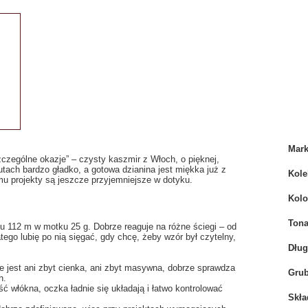
Mar
czególne okazje” – czysty kaszmir z Włoch, o pięknej,
rutach bardzo gładko, a gotowa dzianina jest miękka już z
Kole
mu projekty są jeszcze przyjemniejsze w dotyku.
Kolo
Tona
u 112 m w motku 25 g. Dobrze reaguje na różne ściegi – od
atego lubię po nią sięgać, gdy chcę, żeby wzór był czytelny,
Dłu
e jest ani zbyt cienka, ani zbyt masywna, dobrze sprawdza
Grub
h.
ć włókna, oczka ładnie się układają i łatwo kontrolować
Skła