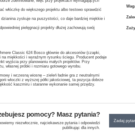
 dobrze zdefiniowane, więc przy projektach wymagających
Wag
ć włóczkę do większego projektu albo testowo sprawdzić
Zale
zianina zyskuje na puszystości, co daje bardziej miękkie i
owiedniej pielęgnacji projekty dłużej zachowują swój
Zuży
shmere Classic 624 Bosco głównie do akcesoriów (czapki,
mi na miękkości i wyraźnym rysunku ściegu. Producent podaje
nkt wyjścia przy planowaniu małych projektów. Przy
u, własnej próbki i rozmiaru gotowego wyrobu.
mowy i wczesną wiosnę – zieleń ładnie gra z neutralnymi
rii wloczki z wyższej półki jakościowej, ta pozycja dobrze
miękkość kaszmiru i staranne wykonanie samej przędzy.
zebujesz pomocy? Masz pytania?
Zadaj pyta
powiemy niezwłocznie, najciekawsze pytania i odpowiedzi
publikując dla innych.