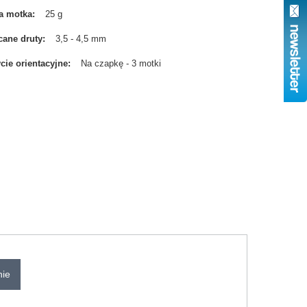
a motka
25 g
cane druty
3,5 - 4,5 mm
cie orientacyjne
Na czapkę - 3 motki
nie