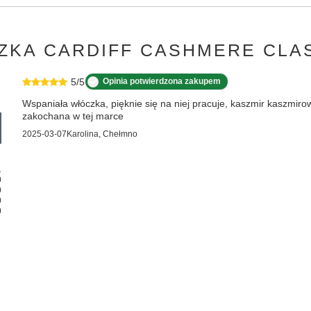
ZKA CARDIFF CASHMERE CLA
5/5
Opinia potwierdzona zakupem
Wspaniała włóczka, pięknie się na niej pracuje, kaszmir kaszmir
zakochana w tej marce
2025-03-07
Karolina, Chełmno
1
0
0
0
0