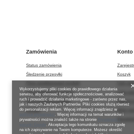
Zamówienia
Konto
Status zamówienia
Zarejestr
Śledzenie przesyłki
Koszyk
Chcę zareklamować produkt
Listy za
Wykorzystujemy pliki cookies do prawidłowego działania
Chcę odstąpić od umowy
Lista za
serwisu, aby oferować funkcje społecznościowe, analizować
ruch i prowadzić działania marketingowe - zarówno przez nas,
Chcę wymienić produkt
Historia 
jak i naszych Zaufanych Partnerów. Pliki cookies służą również
do personalizacji reklam. Więcej informacji znajdziesz w
Kontakt
Moje rab
polityce prywatności
. Więcej informacji na temat warunków i
Newslett
prywatności można znaleźć także na stronie
Prywatność i
warunki Google
. Akceptacja tego komunikatu oznacza zgodę
na ich zapisywanie na Twoim komputerze. Możesz określić