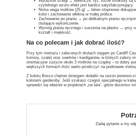
Wyraziste ściegi → warkocze, ryż, różne struktury są
czytelnego wzoru efekt jest bardzo satysfakcjonujący.
Niska waga motków (25 g) → łatwo stopniowo dokupywa
kolor i zachowanie włókna w małej próbce.
Zachowanie po praniu → po delikatnym praniu ręcznym d
otulające wykończenie.
Wymóg prania ręcznego i suszenia na płasko → przy odp
kształt i miękkość.
Na co polecam i jak dobrać ilość?
Przy tym metrażu i zalecanych drutach sięgam po Cardiff Ca
kominy, szale) oraz swetrów i kardiganów, w których zależy 
orientacyjne zużycie około 3 motków na czapkę – to dobry pu
większych formach ilość warto przeliczyć na podstawie metraż
Z koloru Bosco chętnie dziergam dodatki na sezon jesienno-zi
kolorami garderoby. Jeśli szukasz czegoś specjalnego w katego
sprawdzi się właśnie w projektach „na lata”, gdzie docenisz 
Potr
Zadaj pytanie a my od