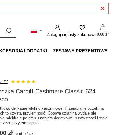
Zaloguj się
Listy zakupowe
0,00 zł
KCESORIA I DODATKI
ZESTAWY PREZENTOWE
e (1)
czka Cardiff Cashmere Classic 624
sco
tkowo delikatne włókno kaszmirowe. Przerabianie oczek na
ach to czysta przyjemność. Gotowa dzianina wydaje się
lnie miękka a po praniu nabiera dodatkowej puszystości i staje
jeszcze przyjemniejsza.
00 zł
brutto
/
szt.