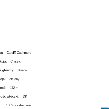
ka
Cardiff Cashmere
kcja
Classic
r główny
Bosco
cja
Zielony
gość
112 m
ość włóczki
DK
d
100% cashemere