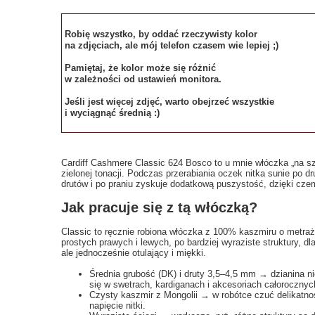
Robię wszystko, by oddać rzeczywisty kolor
na zdjęciach, ale mój telefon czasem wie lepiej ;)
Pamiętaj, że kolor może się różnić
w zależności od ustawień monitora.
Jeśli jest więcej zdjęć, warto obejrzeć wszystkie
i wyciągnąć średnią :)
Cardiff Cashmere Classic 624 Bosco to u mnie włóczka „na sz
zielonej tonacji. Podczas przerabiania oczek nitka sunie po d
drutów i po praniu zyskuje dodatkową puszystość, dzięki cze
Jak pracuje się z tą włóczką?
Classic to ręcznie robiona włóczka z 100% kaszmiru o metraż
prostych prawych i lewych, po bardziej wyraziste struktury, dl
ale jednocześnie otulający i miękki.
Średnia grubość (DK) i druty 3,5–4,5 mm → dzianina ni
się w swetrach, kardiganach i akcesoriach całorocznyc
Czysty kaszmir z Mongolii → w robótce czuć delikatnoś
napięcie nitki.