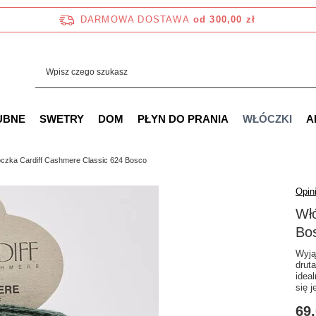
DARMOWA DOSTAWA
od 300,00 zł
UBNE
SWETRY
DOM
PŁYN DO PRANIA
WŁÓCZKI
A
czka Cardiff Cashmere Classic 624 Bosco
Opini
Włó
Bo
Wyją
drut
idea
się 
69,