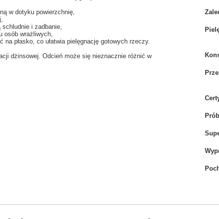
mną w dotyku powierzchnię,
Zale
j,
 schludnie i zadbanie,
Piel
u osób wrażliwych,
ć na płasko, co ułatwia pielęgnację gotowych rzeczy.
Kons
nacji dżinsowej. Odcień może się nieznacznie różnić w
Prze
Cert
Pró
Sup
Wyp
Poch