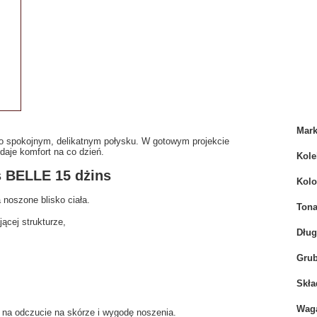
Mar
 o spokojnym, delikatnym połysku. W gotowym projekcie
daje komfort na co dzień.
Kole
s BELLE 15 dżins
Kolo
 noszone blisko ciała.
Tona
jącej strukturze,
Dłu
Grub
Skła
Wag
 na odczucie na skórze i wygodę noszenia.