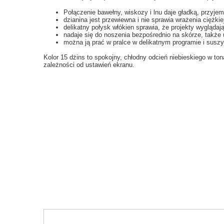
Połączenie bawełny, wiskozy i lnu daje gładką, przyje
dzianina jest przewiewna i nie sprawia wrażenia ciężkie
delikatny połysk włókien sprawia, że projekty wyglądają
nadaje się do noszenia bezpośrednio na skórze, także 
można ją prać w pralce w delikatnym programie i suszy
Kolor 15 dżins to spokojny, chłodny odcień niebieskiego w to
zależności od ustawień ekranu.