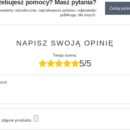
zebujesz pomocy? Masz pytania?
Zadaj pyta
powiemy niezwłocznie, najciekawsze pytania i odpowiedzi
publikując dla innych.
NAPISZ SWOJĄ OPINIĘ
Twoja ocena:
5/5
inii
zdjęcie produktu: