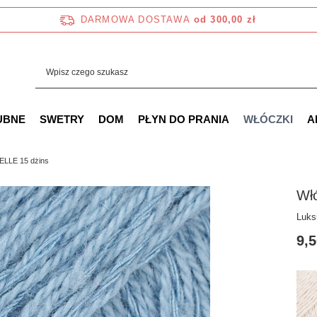
DARMOWA DOSTAWA
od 300,00 zł
UBNE
SWETRY
DOM
PŁYN DO PRANIA
WŁÓCZKI
A
ELLE 15 dżins
Wł
Luks
9,5