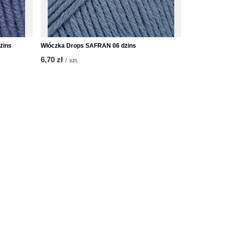
żins
Włóczka Drops SAFRAN 06 dżins
MIRA – ręcz
moher i jedw
6,70 zł
/
szt.
od
189,00 zł