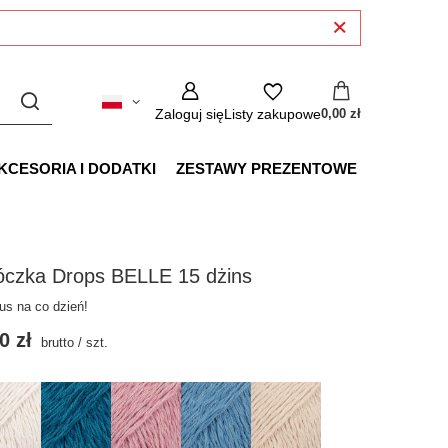
Zaloguj się
Listy zakupowe
0,00 zł
KCESORIA I DODATKI
ZESTAWY PREZENTOWE
óczka Drops BELLE 15 dżins
us na co dzień!
0 zł
brutto
/
szt.