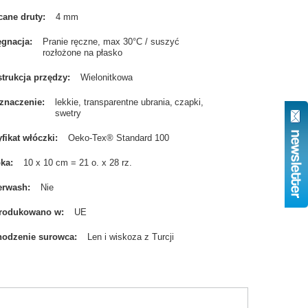
cane druty
4 mm
ęgnacja
Pranie ręczne, max 30°C / suszyć
rozłożone na płasko
trukcja przędzy
Wielonitkowa
znaczenie
lekkie, transparentne ubrania
czapki
swetry
yfikat włóczki
Oeko-Tex® Standard 100
bka
10 x 10 cm = 21 o. x 28 rz.
erwash
Nie
rodukowano w
UE
odzenie surowca
Len i wiskoza z Turcji