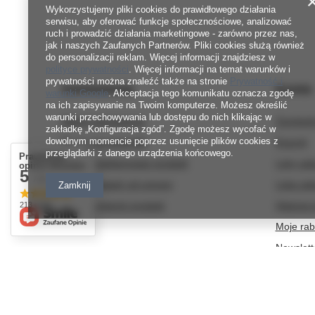
Wykorzystujemy pliki cookies do prawidłowego działania
serwisu, aby oferować funkcje społecznościowe, analizować
ruch i prowadzić działania marketingowe - zarówno przez nas,
jak i naszych Zaufanych Partnerów. Pliki cookies służą również
do personalizacji reklam. Więcej informacji znajdziesz w
polityce prywatności
. Więcej informacji na temat warunków i
prywatności można znaleźć także na stronie
Prywatność i
Zamówienia
Konto
warunki Google
. Akceptacja tego komunikatu oznacza zgodę
na ich zapisywanie na Twoim komputerze. Możesz określić
warunki przechowywania lub dostępu do nich klikając w
Status zamówienia
Zarejestr
zakładkę „Konfiguracja zgód”. Zgodę możesz wycofać w
dowolnym momencie poprzez usunięcie plików cookies z
Śledzenie przesyłki
Koszyk
przeglądarki z danego urządzenia końcowego.
Prawdziwe
Chcę zareklamować produkt
Listy za
opinie klientów
5
/ 5.0
Chcę odstąpić od umowy
Lista za
Zamknij
Chcę wymienić produkt
Historia 
213 opinii
Kontakt
Moje rab
Newslett
600 267 814
https://www.facebook.com/nitkowelove
nit