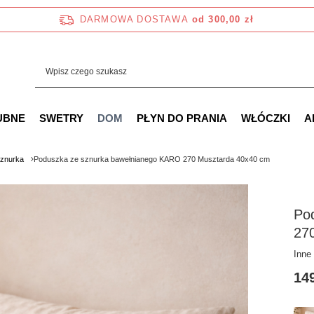
DARMOWA DOSTAWA
od 300,00 zł
UBNE
SWETRY
DOM
PŁYN DO PRANIA
WŁÓCZKI
A
sznurka
Poduszka ze sznurka bawełnianego KARO 270 Musztarda 40x40 cm
Po
27
Inne
149