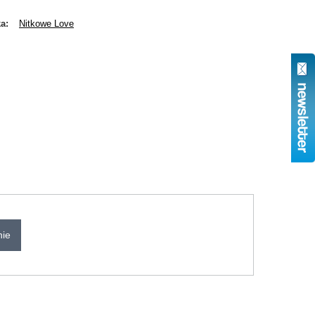
ka
Nitkowe Love
nie