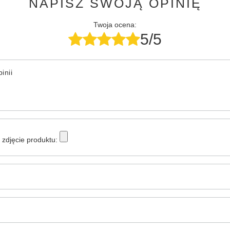
NAPISZ SWOJĄ OPINIĘ
Twoja ocena:
5/5
inii
zdjęcie produktu: