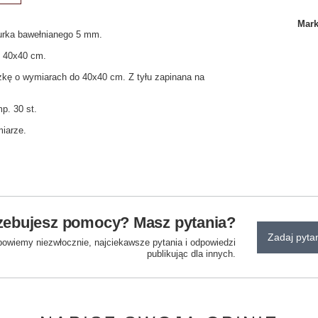
Mar
urka bawełnianego 5 mm.
 40x40 cm.
zkę o wymiarach do 40x40 cm. Z tyłu zapinana na
p. 30 st.
miarze.
zebujesz pomocy? Masz pytania?
Zadaj pyta
powiemy niezwłocznie, najciekawsze pytania i odpowiedzi
publikując dla innych.