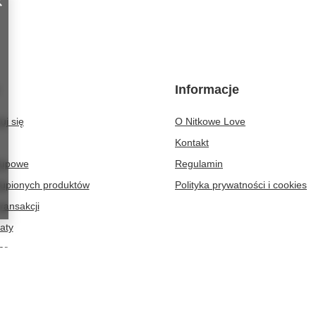
Informacje
uj się
O Nitkowe Love
Kontakt
kupowe
Regulamin
kupionych produktów
Polityka prywatności i cookies
transakcji
aty
er
kowelove@gmail.com
NitkoweLove
,
Ekologiczna 2
,
65-364
Zielona Gó