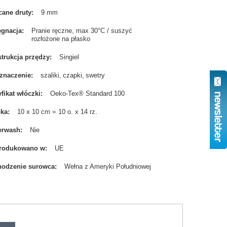
cane druty
9 mm
ęgnacja
Pranie ręczne, max 30°C / suszyć
rozłożone na płasko
trukcja przędzy
Singiel
znaczenie
szaliki
czapki
swetry
yfikat włóczki
Oeko-Tex® Standard 100
bka
10 x 10 cm = 10 o. x 14 rz.
erwash
Nie
rodukowano w
UE
odzenie surowca
Wełna z Ameryki Południowej