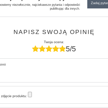
Zadaj pyta
powiemy niezwłocznie, najciekawsze pytania i odpowiedzi
publikując dla innych.
NAPISZ SWOJĄ OPINIĘ
Twoja ocena:
5/5
inii
zdjęcie produktu: