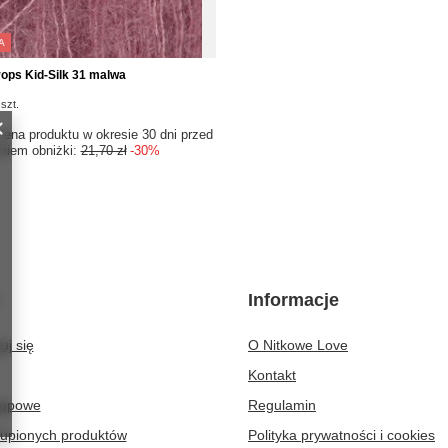
A
ops Kid-Silk 31 malwa
szt.
cena produktu w okresie 30 dni przed
niem obniżki:
21,70 zł
-30%
Informacje
uj się
O Nitkowe Love
Kontakt
kupowe
Regulamin
kupionych produktów
Polityka prywatności i cookies