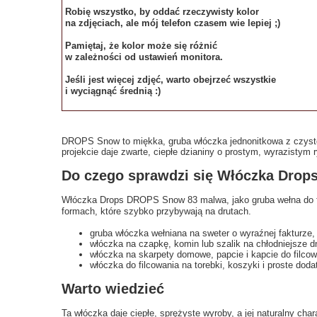
Robię wszystko, by oddać rzeczywisty kolor
na zdjęciach, ale mój telefon czasem wie lepiej ;)
Pamiętaj, że kolor może się różnić
w zależności od ustawień monitora.
Jeśli jest więcej zdjęć, warto obejrzeć wszystkie
i wyciągnąć średnią :)
DROPS Snow to miękka, gruba włóczka jednonitkowa z czyst
projekcie daje zwarte, ciepłe dzianiny o prostym, wyrazistym 
Do czego sprawdzi się Włóczka Dro
Włóczka Drops DROPS Snow 83 malwa, jako gruba wełna do filc
formach, które szybko przybywają na drutach.
gruba włóczka wełniana na sweter o wyraźnej fakturze,
włóczka na czapkę, komin lub szalik na chłodniejsze dn
włóczka na skarpety domowe, papcie i kapcie do filcow
włóczka do filcowania na torebki, koszyki i proste dodat
Warto wiedzieć
Ta włóczka daje ciepłe, sprężyste wyroby, a jej naturalny c