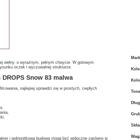
Mar
ej wełny, o wyraźnym, pełnym chwycie. W gotowym
rysunku oczek i wyczuwalnej strukturze.
Kole
ps DROPS Snow 83 malwa
Kolo
owania, najlepiej sprawdzi się w prostych, ciepłych
Tona
Dłu
i,
ania,
Grub
ki.
Skła
Wag
harakter i jednonitkowa budowa mogą być widoczne zarówno w