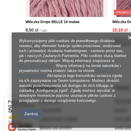
PROMOCJ
Włóczka Drops BELLE 16 malwa
Włóczka Dr
9,50 zł
15,19 zł
/
szt.
/
Najniższa 
Wykorzystujemy pliki cookies do prawidłowego działania
wprowadze
serwisu, aby oferować funkcje społecznościowe, analizować
ruch i prowadzić działania marketingowe - zarówno przez nas,
jak i naszych Zaufanych Partnerów. Pliki cookies służą również
do personalizacji reklam. Więcej informacji znajdziesz w
polityce prywatności
. Więcej informacji na temat warunków i
prywatności można znaleźć także na stronie
Prywatność i
warunki Google
. Akceptacja tego komunikatu oznacza zgodę
na ich zapisywanie na Twoim komputerze. Możesz określić
warunki przechowywania lub dostępu do nich klikając w
Zamówienia
Konto
zakładkę „Konfiguracja zgód”. Zgodę możesz wycofać w
dowolnym momencie poprzez usunięcie plików cookies z
przeglądarki z danego urządzenia końcowego.
Status zamówienia
Zarejestr
Prawdziwe
opinie klientów
5
Śledzenie przesyłki
Koszyk
/ 5.0
Zamknij
Chcę zareklamować produkt
Listy za
213 opinii
Chcę odstąpić od umowy
Lista za