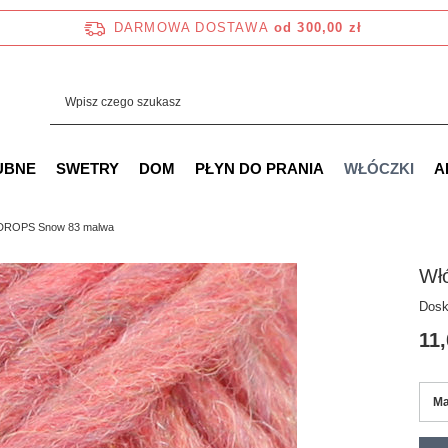
DARMOWA DOSTAWA
od 300,00 zł
UBNE
SWETRY
DOM
PŁYN DO PRANIA
WŁÓCZKI
A
 DROPS Snow 83 malwa
Wł
Dosk
11,
Ma