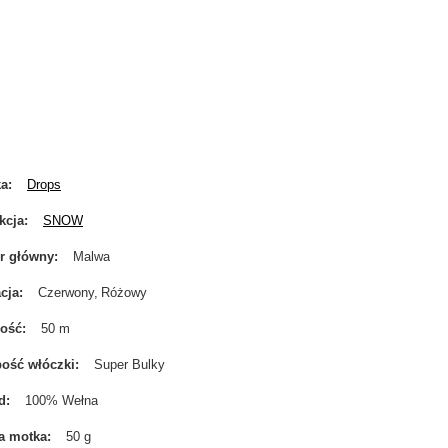
ka
Drops
kcja
SNOW
r główny
Malwa
cja
Czerwony
Różowy
gość
50 m
ość włóczki
Super Bulky
d
100% Wełna
a motka
50 g