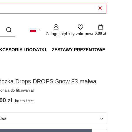
Zaloguj się
Listy zakupowe
0,00 zł
KCESORIA I DODATKI
ZESTAWY PREZENTOWE
óczka Drops DROPS Snow 83 malwa
onała do filcowania!
00 zł
brutto
/
szt.
lwa