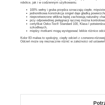
robótce, jak i w codziennym użytkowaniu.
100% wełny i gruba przędza oznaczają ciepłe, mięsiste
jednonitkowa konstrukcja singiel daje gładką powierzch
nieprzetworzone włókna lepiej zachowują naturalny chara
przy odpowiedniej pielęgnacji ręcznej można kontrolow
certyfikat Oeko-Tex® Standard 100, Klasa I potwierdza
szkodliwych,
między motkami mogą występować lekkie różnice odcieni
Kolor 83 malwa to spokojny, ciepły odcień z czerwono-różowej t
Odcień może się nieznacznie różnić w zależności od ustawień
Potr