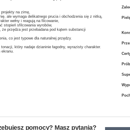
Zale
 projekty na zimę,
nię, ale wymaga delikatnego prucia i obchodzenia się z nitką,
Piel
kter wełny i reagują na filcowanie,
ać stopień sfilcowania wyrobów,
, że przędza jest przebadana pod kątem substancji
Kons
a, co jest typowe dla naturalnej przędzy.
Prze
onacji, który nadaje dzianinie łagodny, wyrazisty charakter.
 ekranu.
Cert
Pró
Sup
Wyp
Poch
zebujesz pomocy? Masz pytania?