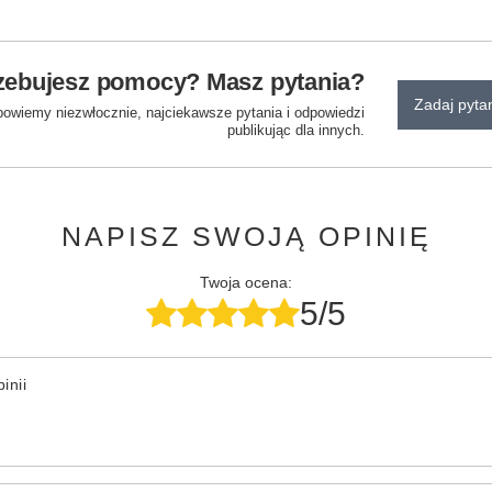
zebujesz pomocy? Masz pytania?
Zadaj pyta
powiemy niezwłocznie, najciekawsze pytania i odpowiedzi
publikując dla innych.
NAPISZ SWOJĄ OPINIĘ
Twoja ocena:
5/5
inii