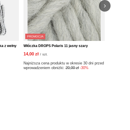
PROMOCJA
a z wełny
Włóczka DROPS Polaris 11 jasny szary
Włóczka Ga
Szary
14,00 zł
/
szt.
30,90 zł
/
s
Najniższa cena produktu w okresie 30 dni przed
wprowadzeniem obniżki:
20,00 zł
-30%