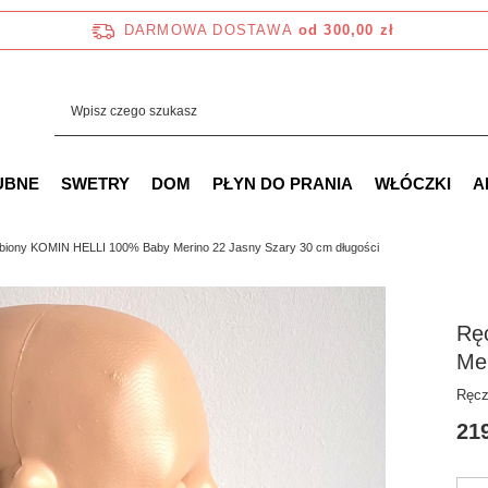
DARMOWA DOSTAWA
od 300,00 zł
UBNE
SWETRY
DOM
PŁYN DO PRANIA
WŁÓCZKI
A
obiony KOMIN HELLI 100% Baby Merino 22 Jasny Szary 30 cm długości
Rę
Mer
Ręcz
219