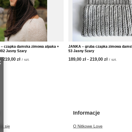
 czapka damska zimowa alpaka +
JANKA – gruba czapka zimowa damsk
/02 Jasny Szary
53 Jasny Szary
-
do
219,00 zł
od
189,00 zł
-
do
219,00 zł
/
szt.
/
szt.
Informacje
uj się
O Nitkowe Love