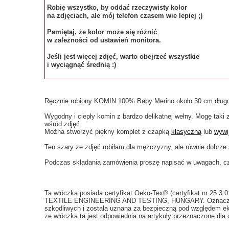
Robię wszystko, by oddać rzeczywisty kolor
na zdjęciach, ale mój telefon czasem wie lepiej ;)
Pamiętaj, że kolor może się różnić
w zależności od ustawień monitora.
Jeśli jest więcej zdjęć, warto obejrzeć wszystkie
i wyciągnąć średnią :)
Ręcznie robiony KOMIN 100% Baby Merino około 30 cm dług
Wygodny i ciepły komin z bardzo delikatnej wełny. Mogę taki
wśród zdjęć.
Można stworzyć piękny komplet z czapką
klasyczną
lub
wywi
Ten szary ze zdjęć robiłam dla mężczyzny, ale równie dobrze 
Podczas składania zamówienia proszę napisać w uwagach, cz
Ta włóczka posiada certyfikat Oeko-Tex® (certyfikat nr 25.3
TEXTILE ENGINEERING AND TESTING, HUNGARY. Oznacza to,
szkodliwych i została uznana za bezpieczną pod względem ek
że włóczka ta jest odpowiednia na artykuły przeznaczone dla d