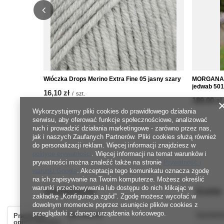
Włóczka Drops Merino Extra Fine 05 jasny szary
MORGANA –
jedwab 501
16,10 zł
/
szt.
od
189,00 zł
Wykorzystujemy pliki cookies do prawidłowego działania
serwisu, aby oferować funkcje społecznościowe, analizować
ruch i prowadzić działania marketingowe - zarówno przez nas,
jak i naszych Zaufanych Partnerów. Pliki cookies służą również
do personalizacji reklam. Więcej informacji znajdziesz w
polityce prywatności
. Więcej informacji na temat warunków i
prywatności można znaleźć także na stronie
Prywatność i
warunki Google
. Akceptacja tego komunikatu oznacza zgodę
na ich zapisywanie na Twoim komputerze. Możesz określić
warunki przechowywania lub dostępu do nich klikając w
Zamówienia
Konto
zakładkę „Konfiguracja zgód”. Zgodę możesz wycofać w
dowolnym momencie poprzez usunięcie plików cookies z
przeglądarki z danego urządzenia końcowego.
Status zamówienia
Zarejestr
Prawdziwe
opinie klientów