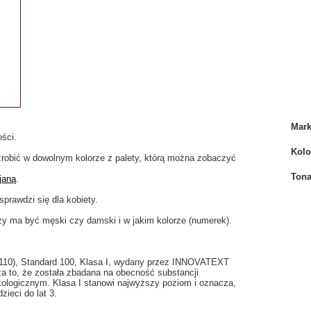
Mar
ości.
Kolo
 zrobić w dowolnym kolorze z palety, którą można zobaczyć
Tona
janą
.
sprawdzi się dla kobiety.
y ma być męski czy damski i w jakim kolorze (numerek).
.0110), Standard 100, Klasa I, wydany przez INNOVATEXT
 że została zbadana na obecność substancji
ologicznym. Klasa I stanowi najwyższy poziom i oznacza,
zieci do lat 3.