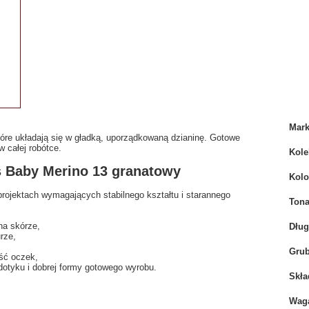
Mar
óre układają się w gładką, uporządkowaną dzianinę. Gotowe
w całej robótce.
Kole
s Baby Merino 13 granatowy
Kolo
projektach wymagających stabilnego kształtu i starannego
Tona
na skórze,
Dłu
rze,
Grub
ość oczek,
 dotyku i dobrej formy gotowego wyrobu.
Skła
Wag