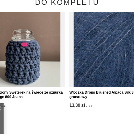
DO KOMPLETU
biony Sweterek na świecę ze sznurka
Włóczka Drops Brushed Alpaca Silk 3
go 800 Jeans
granatowy
13,30 zł
szt.
/
szt.