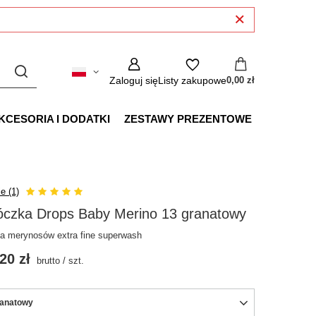
Zaloguj się
Listy zakupowe
0,00 zł
KCESORIA I DODATKI
ZESTAWY PREZENTOWE
e (1)
óczka Drops Baby Merino 13 granatowy
a merynosów extra fine superwash
20 zł
brutto
/
szt.
anatowy