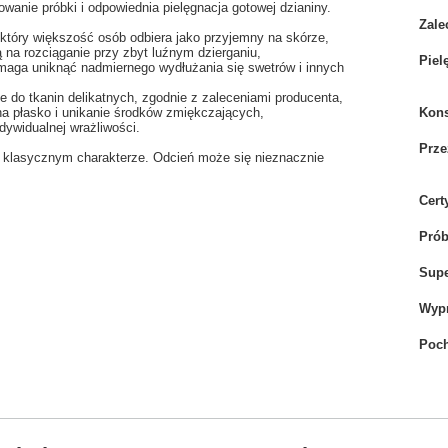
owanie próbki i odpowiednia pielęgnacja gotowej dzianiny.
Zale
który większość osób odbiera jako przyjemny na skórze,
ą na rozciąganie przy zbyt luźnym dzierganiu,
Piel
omaga uniknąć nadmiernego wydłużania się swetrów i innych
do tkanin delikatnych, zgodnie z zaleceniami producenta,
na płasko i unikanie środków zmiękczających,
Kons
dywidualnej wrażliwości.
Prze
o klasycznym charakterze. Odcień może się nieznacznie
Cert
Pró
Sup
Wyp
Poch