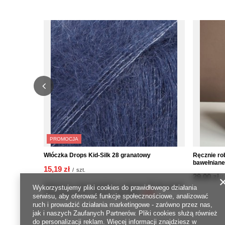
PROMOCJA
Włóczka Drops Kid-Silk 28 granatowy
Ręcznie ro
bawełniane
15,19 zł
/
szt.
29,00 zł
/
Najniższa cena produktu w okresie 30 dni przed
Wykorzystujemy pliki cookies do prawidłowego działania
wprowadzeniem obniżki:
21,70 zł
-30%
serwisu, aby oferować funkcje społecznościowe, analizować
ruch i prowadzić działania marketingowe - zarówno przez nas,
jak i naszych Zaufanych Partnerów. Pliki cookies służą również
do personalizacji reklam. Więcej informacji znajdziesz w