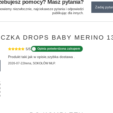
zebujesz pomocy? Masz pytania?
Zadaj pyta
powiemy niezwłocznie, najciekawsze pytania i odpowiedzi
publikując dla innych.
ÓCZKA DROPS BABY MERINO 
5/5
Opinia potwierdzona zakupem
Produkt taki jak w opisie,szybka dostawa .
2026-07-22
Irena, SOKOŁÓW MŁP.
1
0
0
0
0