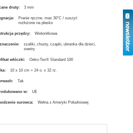
cane druty
3 mm
ęgnacja
Pranie ręczne, max 30°C / suszyć
rozłożone na płasko
trukcja przędzy
Wielonitkowa
znaczenie
szaliki
chusty
czapki
ubranka dla dzieci
swetry
yfikat włóczki
Oeko-Tex® Standard 100
bka
10 x 10 cm = 24 o. x 32 rz.
erwash
Tak
rodukowano w
UE
odzenie surowca
Wełna z Ameryki Południowej