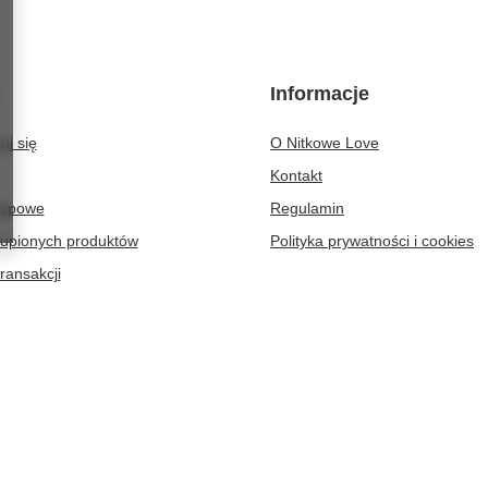
Informacje
uj się
O Nitkowe Love
Kontakt
kupowe
Regulamin
kupionych produktów
Polityka prywatności i cookies
transakcji
aty
er
kowelove@gmail.com
NitkoweLove
,
Ekologiczna 2
,
65-364
Zielona Gó