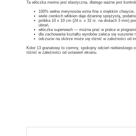
Ta włóczka merino jest elastyczna, dlatego ważne jest kontrol
100% wełna merynosów extra fine o miękkim chwycie, 
wiele cienkich włókien daje dzianinę sprężystą, podatn
próbka 10 x 10 cm (24 o. x 32 rz. na drutach 3 mm) p
ubrań,
włóczka superwash — można prać w pralce w programie 
dla zachowania kształtu wyrobów zaleca się suszenie 
odczucie na skórze może się różnić w zależności od in
Kolor 13 granatowy to ciemny, spokojny odcień niebieskiego 
różnić w zależności od ustawień ekranu.