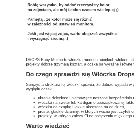
Robię wszystko, by oddać rzeczywisty kolor
na zdjęciach, ale mój telefon czasem wie lepiej ;)
Pamiętaj, że kolor może się różnić
w zależności od ustawień monitora.
Jeśli jest więcej zdjęć, warto obejrzeć wszystkie
i wyciągnąć średnią :)
DROPS Baby Merino to włóczka merino z cienkich włókien, kt
projekty dobrze trzymają kształt, a oczka są wyraźne i równe 
Do czego sprawdzi się Włóczka Drop
Sprężysta struktura tej włóczki sprawia, że dobrze wypada w 
wyglądu oczek.
ubrania dziecięce i niemowlęce noszone bezpośrednio 
włóczka na sweter lub kardigan o uporządkowanej faktu
włóczka na czapkę i lekkie akcesoria na co dzień,
proste, gładkie dzianiny, w których ważna jest czyteln
projekty, w których zależy Ci na połączeniu miękkiego
Warto wiedzieć