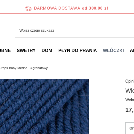
DARMOWA DOSTAWA
od 300,00 zł
UBNE
SWETRY
DOM
PŁYN DO PRANIA
WŁÓCZKI
A
Drops Baby Merino 13 granatowy
Opini
Wł
Wełn
17,
Gr