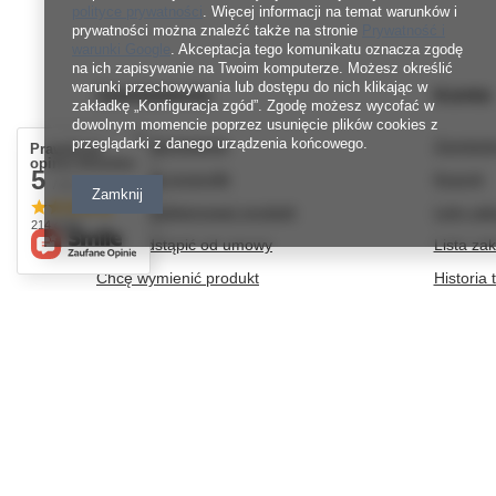
polityce prywatności
. Więcej informacji na temat warunków i
prywatności można znaleźć także na stronie
Prywatność i
warunki Google
. Akceptacja tego komunikatu oznacza zgodę
na ich zapisywanie na Twoim komputerze. Możesz określić
warunki przechowywania lub dostępu do nich klikając w
Zamówienia
Konto
zakładkę „Konfiguracja zgód”. Zgodę możesz wycofać w
dowolnym momencie poprzez usunięcie plików cookies z
przeglądarki z danego urządzenia końcowego.
Status zamówienia
Zarejestr
Prawdziwe
opinie klientów
5
Śledzenie przesyłki
Koszyk
/ 5.0
Zamknij
Chcę zareklamować produkt
Listy za
214 opinii
Chcę odstąpić od umowy
Lista za
Chcę wymienić produkt
Historia 
Kontakt
Moje rab
Newslett
600 267 814
https://www.facebook.com/nitkowelove
nit