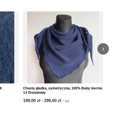
9
Chusta gładka, symetryczna, 100% Baby merino
Włóczka Dro
13 Granatowy
22,80 zł
/
s
od
199,00 zł
-
do
299,00 zł
/
szt.