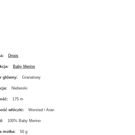
ka
Drops
kcja
Baby Merino
r główny
Granatowy
cja
Niebieski
gość
175 m
ość włóczki
Worsted / Aran
d
100% Baby Merino
a motka
50 g