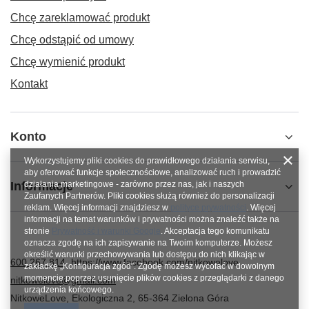
Chcę zareklamować produkt
Chcę odstąpić od umowy
Chcę wymienić produkt
Kontakt
Konto
Wykorzystujemy pliki cookies do prawidłowego działania serwisu,
aby oferować funkcje społecznościowe, analizować ruch i prowadzić
Informacje
działania marketingowe - zarówno przez nas, jak i naszych
Zaufanych Partnerów. Pliki cookies służą również do personalizacji
reklam. Więcej informacji znajdziesz w
polityce prywatności
. Więcej
informacji na temat warunków i prywatności można znaleźć także na
stronie
Prywatność i warunki Google
. Akceptacja tego komunikatu
oznacza zgodę na ich zapisywanie na Twoim komputerze. Możesz
określić warunki przechowywania lub dostępu do nich klikając w
600 267 814
https://www.facebook.com/nitkowelove
zakładkę „Konfiguracja zgód”. Zgodę możesz wycofać w dowolnym
momencie poprzez usunięcie plików cookies z przeglądarki z danego
nitkowelove@gmail.com
urządzenia końcowego.
NitkoweLove
,
Ekologiczna 2
,
65-364
Zielona Góra