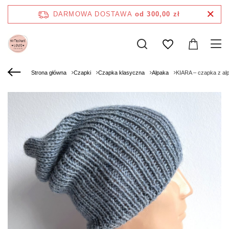
DARMOWA DOSTAWA
od 300,00 zł
Strona główna
Czapki
Czapka klasyczna
Alpaka
KIARA – czapka z al