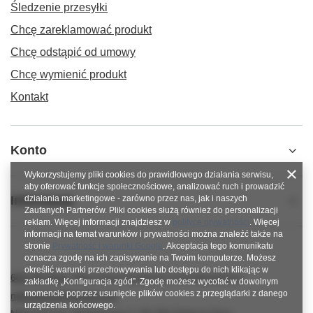
Śledzenie przesyłki
Chcę zareklamować produkt
Chcę odstąpić od umowy
Chcę wymienić produkt
Kontakt
Konto
Wykorzystujemy pliki cookies do prawidłowego działania serwisu,
aby oferować funkcje społecznościowe, analizować ruch i prowadzić
Informacje
działania marketingowe - zarówno przez nas, jak i naszych
Zaufanych Partnerów. Pliki cookies służą również do personalizacji
reklam. Więcej informacji znajdziesz w
polityce prywatności
. Więcej
informacji na temat warunków i prywatności można znaleźć także na
stronie
Prywatność i warunki Google
. Akceptacja tego komunikatu
oznacza zgodę na ich zapisywanie na Twoim komputerze. Możesz
określić warunki przechowywania lub dostępu do nich klikając w
600 267 814
https://www.facebook.com/nitkowelove
zakładkę „Konfiguracja zgód”. Zgodę możesz wycofać w dowolnym
momencie poprzez usunięcie plików cookies z przeglądarki z danego
nitkowelove@gmail.com
urządzenia końcowego.