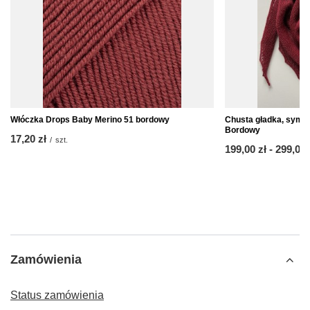
Włóczka Drops Baby Merino 51 bordowy
Chusta gładka, syme
Bordowy
17,20 zł
/
szt.
od
199,00 zł
-
do
299,00 
Zamówienia
Status zamówienia