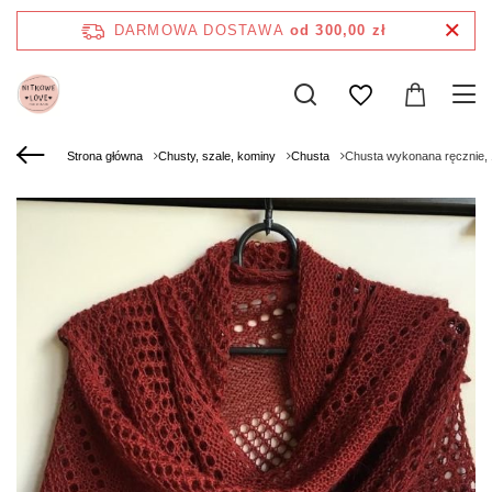
DARMOWA DOSTAWA
od 300,00 zł
Strona główna
Chusty, szale, kominy
Chusta
Chusta wykonana ręcznie,