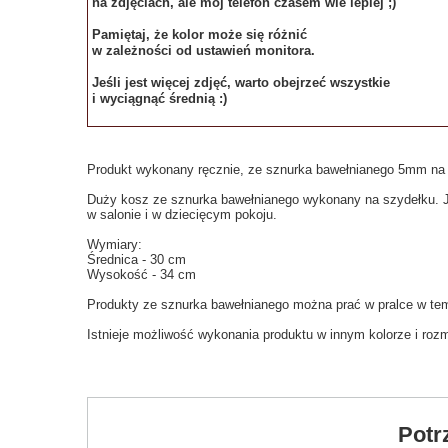
na zdjęciach, ale mój telefon czasem wie lepiej ;)
Pamiętaj, że kolor może się różnić
w zależności od ustawień monitora.
Jeśli jest więcej zdjęć, warto obejrzeć wszystkie
i wyciągnąć średnią :)
Produkt wykonany ręcznie, ze sznurka bawełnianego 5mm na 
Duży kosz ze sznurka bawełnianego wykonany na szydełku. J
w salonie i w dziecięcym pokoju.
Wymiary:
Średnica - 30 cm
Wysokość - 34 cm
Produkty ze sznurka bawełnianego można prać w pralce w tem
Istnieje możliwość wykonania produktu w innym kolorze i rozm
Potr