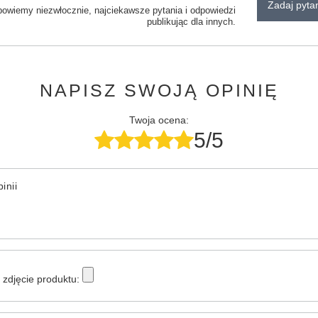
Zadaj pyta
powiemy niezwłocznie, najciekawsze pytania i odpowiedzi
publikując dla innych.
NAPISZ SWOJĄ OPINIĘ
Twoja ocena:
5/5
inii
zdjęcie produktu: