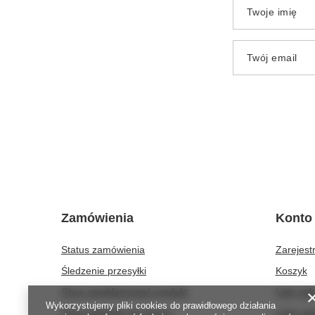
Twoje imię
Twój email
Zamówienia
Konto
Status zamówienia
Zarejestr
Śledzenie przesyłki
Koszyk
Chcę zareklamować produkt
Listy za
Wykorzystujemy pliki cookies do prawidłowego działania
Chcę odstąpić od umowy
Lista za