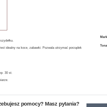
Mar
szydełku.
Tona
est idealny na koce, zabawki. Pozwala utrzymać porządek
p. 30 st.
iarze.
zebujesz pomocy? Masz pytania?