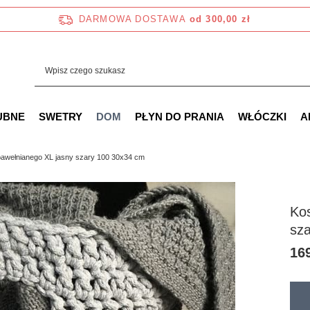
DARMOWA DOSTAWA
od 300,00 zł
UBNE
SWETRY
DOM
PŁYN DO PRANIA
WŁÓCZKI
A
bawełnianego XL jasny szary 100 30x34 cm
Kos
sz
169