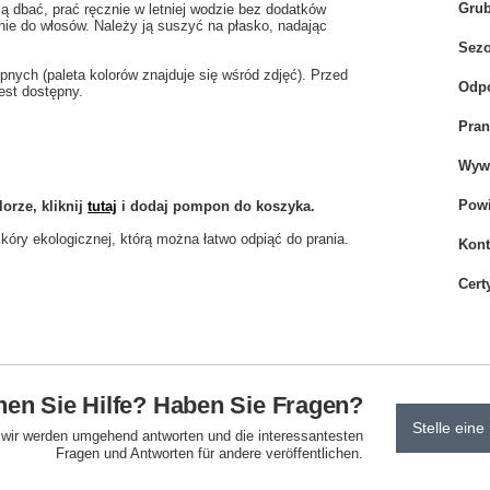
Gru
ą dbać, prać ręcznie w letniej wodzie bez dodatków
ie do włosów. Należy ją suszyć na płasko, nadając
Sez
ych (paleta kolorów znajduje się wśród zdjęć). Przed
Odpo
est dostępny.
Pran
Wywi
Powi
rze, kliknij
tutaj
i dodaj pompon
do koszyka.
óry ekologicznej, którą można łatwo odpiąć do prania.
Kont
Cert
en Sie Hilfe? Haben Sie Fragen?
Stelle eine
d wir werden umgehend antworten und die interessantesten
Fragen und Antworten für andere veröffentlichen.