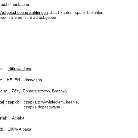
Sicher einkaufen
Aufgeschobene Zahlungen
. Jetzt kaufen, später bezahlen,
wenn Sie es nicht zurückgeben
ke
Nitkowe Love
e
HELEN - klasyczna
cja
Żółty, Pomarańczowy
Brązowy
aj czapki
czapka z wywinięciem
beanie
czapka dopasowana
riał
Alpaka
d
100% Alpaka