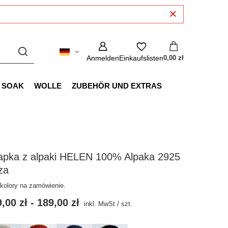
Anmelden
Einkaufslisten
0,00 zł
SOAK
WOLLE
ZUBEHÖR UND EXTRAS
apka z alpaki HELEN 100% Alpaka 2925
za
 kolory na zamówienie.
,00 zł
-
189,00 zł
inkl. MwSt
/
szt.