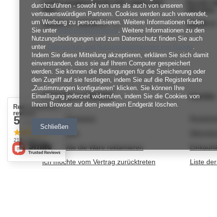
Czapka wywijana HELEN 100% Alpaka 2925
Ręcznie ro
durchzuführen - sowohl von uns als auch von unseren
Rdza
2925 Rdza
vertrauenswürdigen Partnern. Cookies werden auch verwendet,
um Werbung zu personalisieren. Weitere Informationen finden
ab
189,00 zł
-
bis
219,00 zł
ab
159,00 zł
/
szt.
Sie unter
Datenschutzhinweise
. Weitere Informationen zu den
Nutzungsbedingungen und zum Datenschutz finden Sie auch
unter
Datenschutz und Nutzungsbedingungen von Google
.
Indem Sie diese Mitteilung akzeptieren, erklären Sie sich damit
einverstanden, dass sie auf Ihrem Computer gespeichert
werden. Sie können die Bedingungen für die Speicherung oder
den Zugriff auf sie festlegen, indem Sie auf die Registerkarte
„Zustimmungen konfigurieren“ klicken. Sie können Ihre
BESTELLUNGEN
Konto
Einwilligung jederzeit widerrufen, indem Sie die Cookies von
Ihrem Browser auf dem jeweiligen Endgerät löschen.
Real customers
reviews
5
Bestellungsstatus
Registri
/ 5.0
Schließen
Track-Paket
Warenko
213 reviews
Ich möchte die Ware reklamieren
Einkaufsl
Ich möchte vom Vertrag zurücktreten
Liste de
Ich möchte die Ware umtauschen
Transakt
Kontakt
Ihre Rab
Newslett