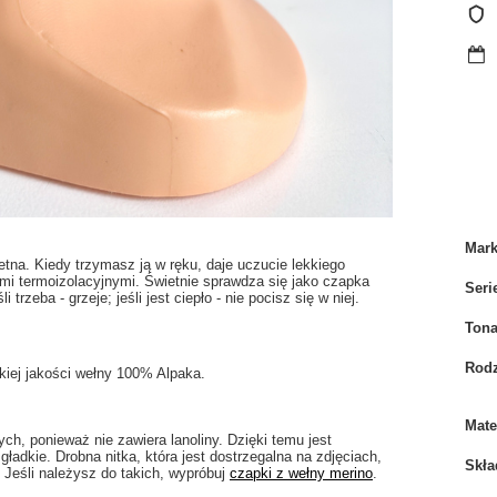
Mar
retna. Kiedy trzymasz ją w ręku, daje uczucie lekkiego
ami termoizolacyjnymi. Świetnie sprawdza się jako czapka
Seri
trzeba - grzeje; jeśli jest ciepło - nie pocisz się w niej.
Tona
Rodz
kiej jakości wełny 100% Alpaka.
Mate
ch, ponieważ nie zawiera lanoliny. Dzięki temu jest
 gładkie. Drobna nitka, która jest dostrzegalna na zdjęciach,
Skła
 Jeśli należysz do takich, wypróbuj
czapki z wełny merino
.