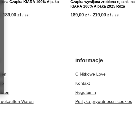
biona Czapka KIARA 100% Alpaka
Czapka wywijana zrobiona ręcznie na
KIARA 100% Alpaka 2925 Rdza
-
bis
189,00 zł
ab
189,00 zł
-
bis
219,00 zł
/
szt.
/
szt.
Informacje
eren
O Nitkowe Love
rb
Kontakt
isten
Regulamin
r gekauften Waren
Polityka prywatności i cookies
ionsverlauf
atte
er