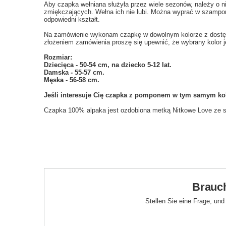
Aby czapka wełniana służyła przez wiele sezonów, należy o ni
zmiękczających. Wełna ich nie lubi. Można wyprać w szampon
odpowiedni kształt.
Na zamówienie wykonam czapkę w dowolnym kolorze z dostępn
złożeniem zamówienia proszę się upewnić, że wybrany kolor j
Rozmiar:
Dziecięca - 50-54 cm, na dziecko 5-12 lat.
Damska - 55-57 cm.
Męska - 56-58 cm.
Jeśli
interesuje Cię czapka z pomponem w tym samym kolo
Czapka 100% alpaka jest ozdobiona metką Nitkowe Love ze sk
Brauch
Stellen Sie eine Frage, un