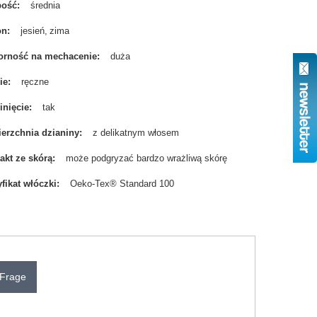
bość
średnia
on
jesień
zima
rność na mechacenie
duża
ie
ręczne
nięcie
tak
erzchnia dzianiny
z delikatnym włosem
akt ze skórą
może podgryzać bardzo wrażliwą skórę
yfikat włóczki
Oeko-Tex® Standard 100
 Frage