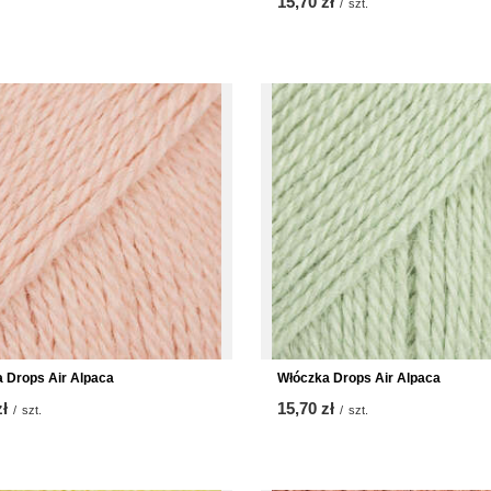
15,70 zł
/
szt.
 Drops Air Alpaca
Włóczka Drops Air Alpaca
zł
15,70 zł
/
szt.
/
szt.