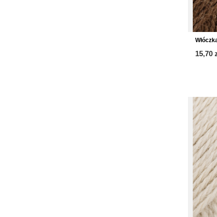
Włóczka
15,70 