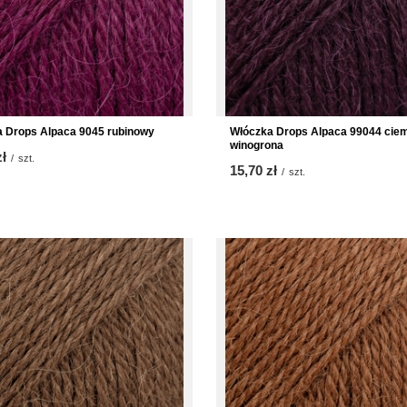
 Drops Alpaca 9045 rubinowy
Włóczka Drops Alpaca 99044 cie
winogrona
zł
/
szt.
15,70 zł
/
szt.