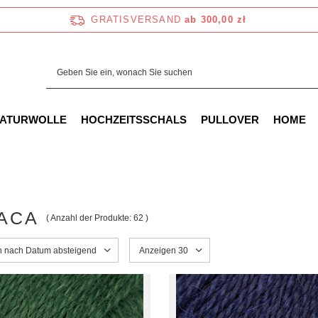
GRATISVERSAND
ab 300,00 zł
NATURWOLLE
HOCHZEITSSCHALS
PULLOVER
HOME
ACA
( Anzahl der Produkte:
62
)
ng ändern
en nach Datum absteigend
Anzahl der angezeigten Produkte ändern
Anzeigen 30