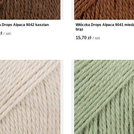
 Drops Alpaca 9042 kasztan
Włóczka Drops Alpaca 9041 mied
brąz
zł
/
szt.
15,70 zł
/
szt.