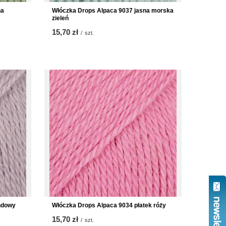
na
Włóczka Drops Alpaca 9037 jasna morska
zieleń
15,70 zł
/
szt.
ndowy
Włóczka Drops Alpaca 9034 płatek róży
15,70 zł
/
szt.