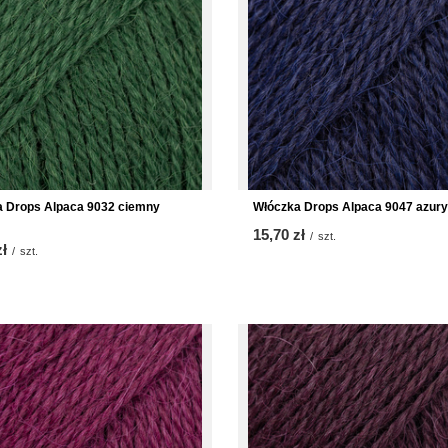
 Drops Alpaca 9032 ciemny
Włóczka Drops Alpaca 9047 azury
15,70 zł
/
szt.
zł
/
szt.