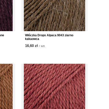
mne
Włóczka Drops Alpaca 9043 ziarno
kakaowca
16,60 zł
/
szt.