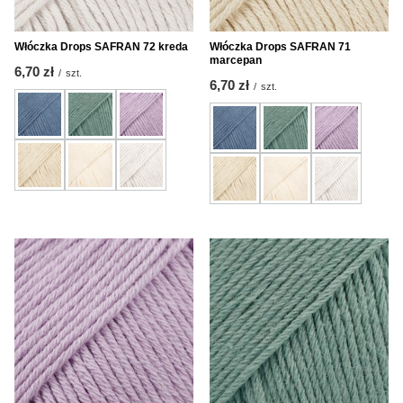
Włóczka Drops SAFRAN 72 kreda
Włóczka Drops SAFRAN 71
marcepan
6,70 zł
/
szt.
6,70 zł
/
szt.