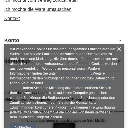
Ich möchte vom Vertrag zurücktreten
Ich möchte die Ware umtauschen
Kontakt
Konto
Wir verwenden Cookies für das ordnungsgemäße Funktionieren der
Website, um soziale Funktionen anzubieten, den Datenverkehr zu
analysieren und Marketingaktivitäten durchzuführen - sowohl von uns
Informacje
als auch von unseren vertrauenswürdigen Partnern. Cookies werden
auch verwendet, um Werbung zu personalisieren. Weitere
Informationen finden Sie unter
Datenschutzhinweise
. Weitere
Informationen zu den Nutzungsbedingungen und zum Datenschutz
finden Sie auch unter
Datenschutz und Nutzungsbedingungen von
Google
. Indem Sie diese Mitteilung akzeptieren, erklären Sie sich
nitkowelove@gmail.com
damit einverstanden, dass sie auf Ihrem Computer gespeichert
werden. Sie können die Bedingungen für die Speicherung oder den
NitkoweLove
,
Ekologiczna 2
,
65-364
Zielona Góra
Zugriff auf sie festlegen, indem Sie auf die Registerkarte
„Zustimmungen konfigurieren“ klicken. Sie können Ihre Einwilligung
jederzeit widerrufen, indem Sie die Cookies von Ihrem Browser auf
dem jeweiligen Endgerät löschen.
Im Shop präsentieren wir die Bruttopreise (inkl. MwSt.).
Schließen