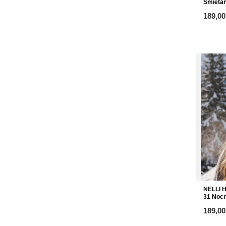
Śmieta
ab
189,00
NELLI 
31 Nocn
ab
189,00