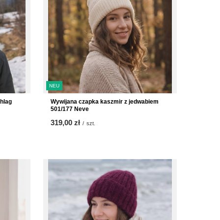
NEU
hlag
Wywijana czapka kaszmir z jedwabiem
501/177 Neve
319,00 zł
/
szt.