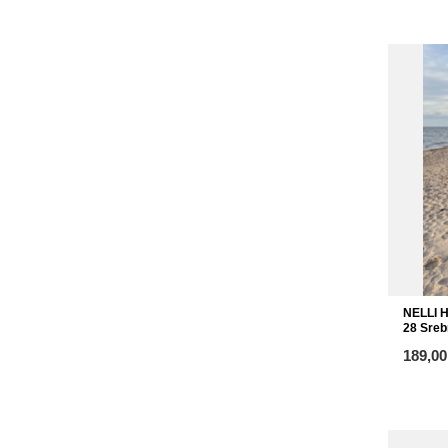
NELLI 
28 Sreb
ab
189,00