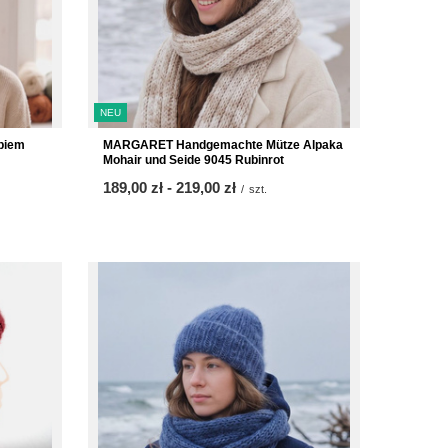
NEU
biem
MARGARET Handgemachte Mütze Alpaka
Mohair und Seide 9045 Rubinrot
ab
189,00 zł
-
bis
219,00 zł
/
szt.