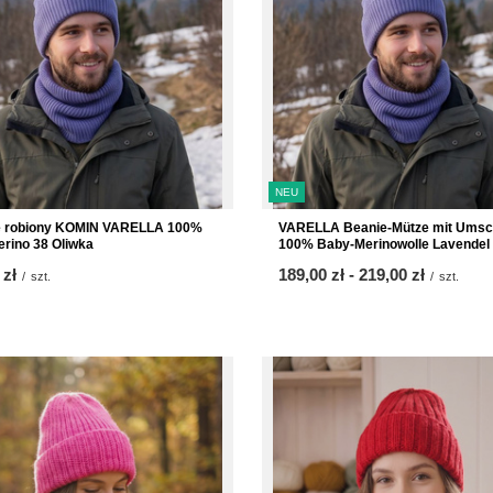
NEU
e robiony KOMIN VARELLA 100%
VARELLA Beanie-Mütze mit Umsc
rino 38 Oliwka
100% Baby-Merinowolle Lavendel
 zł
ab
189,00 zł
-
bis
219,00 zł
/
szt.
/
szt.