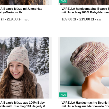
NEU
A Beanie-Mütze mit Umschlag
VARELLA handgemachte Beanie-
aby-Merinowolle
mit Umschlag 100% Baby-Merinow
 zł
-
bis
219,00 zł
ab
189,00 zł
-
bis
219,00 zł
/
szt.
/
szt.
NEU
A Beanie-Mütze aus 100% Baby-
VARELLA Handgemachte Beanie-
olle mit Umschlag 101 Jagody &
mit Umschlag aus Merinowolle Ec