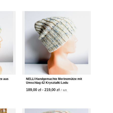
ze aus
NELLI Handgemachte Merinomütze mit
Umschlag 42 Kryształki Lodu
ab
189,00 zł
-
bis
219,00 zł
/
szt.