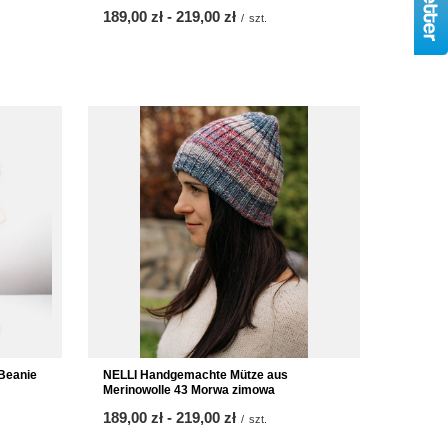
ab
189,00 zł
-
bis
219,00 zł
/
szt.
NELLI Handgemachte Mütze aus
Beanie
Merinowolle 43 Morwa zimowa
ab
189,00 zł
-
bis
219,00 zł
/
szt.