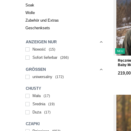
Soak
Wolle
Zubehör und Extras
Geschenksets
ANZEIGEN NUR
Nowość
15
NEU
Sofort lieferbar
266
Ręczni
Baby Me
GRÖSSEN
219,00
uniwersalny
172
CHUSTY
Mała
17
Średnia
19
Duża
17
CZAPKI