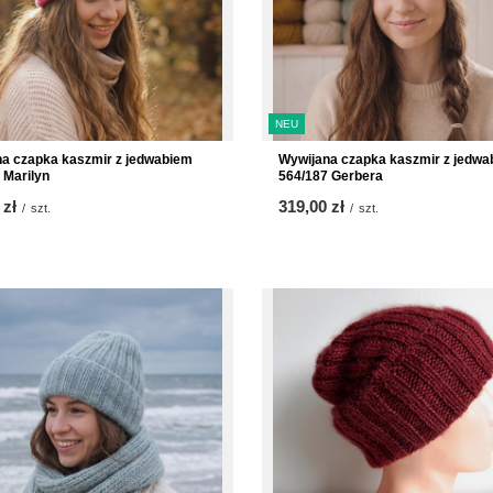
NEU
a czapka kaszmir z jedwabiem
Wywijana czapka kaszmir z jedwa
 Marilyn
564/187 Gerbera
 zł
319,00 zł
/
szt.
/
szt.