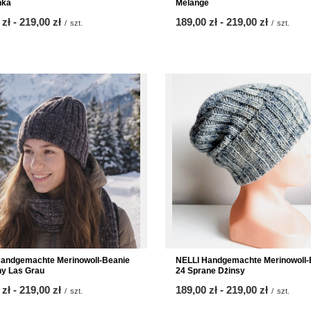
nka
Melange
 zł
-
bis
219,00 zł
ab
189,00 zł
-
bis
219,00 zł
/
szt.
/
szt.
Handgemachte Merinowoll-Beanie
NELLI Handgemachte Merinowoll-
y Las Grau
24 Sprane Dżinsy
 zł
-
bis
219,00 zł
ab
189,00 zł
-
bis
219,00 zł
/
szt.
/
szt.