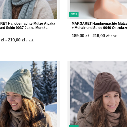
NEU
ET Handgemachte Mütze Alpaka
MARGARET Handgemachte Mütze
und Seide 9037 Jasna Morska
+ Mohair und Seide 9040 Ostrokr
ab
189,00 zł
-
bis
219,00 zł
/
szt.
 zł
-
bis
219,00 zł
/
szt.