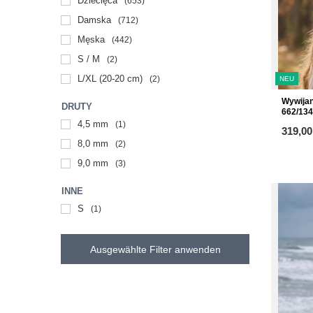
Dziecięca
653
Damska
712
Męska
442
S / M
2
L/XL (20-20 cm)
2
NEU
Wywijan
DRUTY
662/134
4,5 mm
1
319,00
8,0 mm
2
9,0 mm
3
INNE
S
1
Ausgewählte Filter anwenden