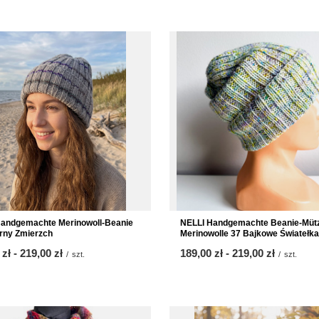
Handgemachte Merinowoll-Beanie
NELLI Handgemachte Beanie-Müt
rny Zmierzch
Merinowolle 37 Bajkowe Światełka
 zł
-
bis
219,00 zł
ab
189,00 zł
-
bis
219,00 zł
/
szt.
/
szt.