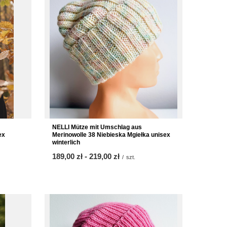
NELLI Mütze mit Umschlag aus
ex
Merinowolle 38 Niebieska Mgiełka unisex
winterlich
ab
189,00 zł
-
bis
219,00 zł
/
szt.