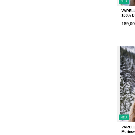
NEU
VARELL
100% B
ab
189,00
NEU
VARELL
Merinow