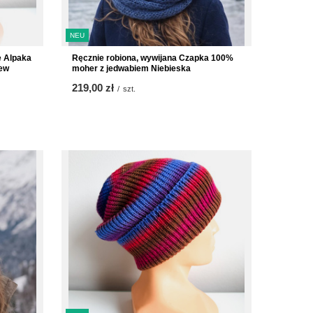
NEU
 Alpaka
Ręcznie robiona, wywijana Czapka 100%
zew
moher z jedwabiem Niebieska
219,00 zł
/
szt.