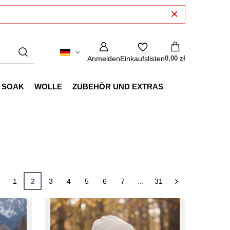
Anmelden
Einkaufslisten
0,00 zł
SOAK
WOLLE
ZUBEHÖR UND EXTRAS
1
2
3
4
5
6
7
...
31