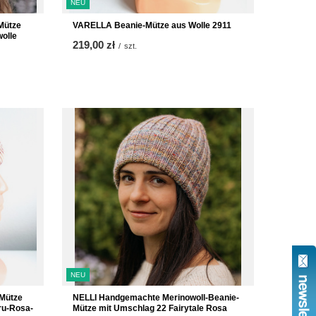
NEU
Mütze
VARELLA Beanie-Mütze aus Wolle 2911
olle
219,00 zł
/
szt.
NEU
NELLI Handgemachte Merinowoll-Beanie-
Mütze
Mütze mit Umschlag 22 Fairytale Rosa
ru-Rosa-