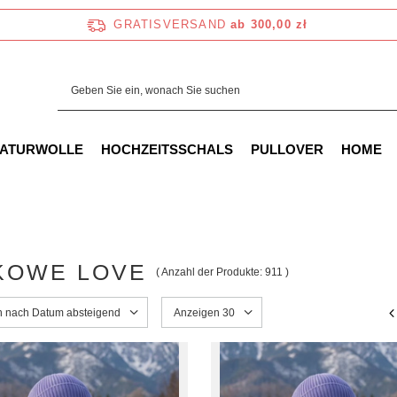
GRATISVERSAND
ab 300,00 zł
NATURWOLLE
HOCHZEITSSCHALS
PULLOVER
HOME
KOWE LOVE
( Anzahl der Produkte:
911
)
ng ändern
en nach Datum absteigend
Anzahl der angezeigten Produkte ändern
Anzeigen 30