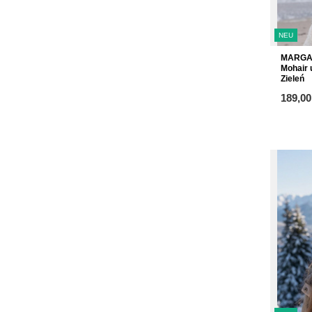
NEU
MARGAR
Mohair 
Zieleń
ab
189,00