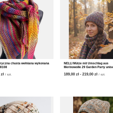
NELLI Mütze mit Umschlag aus
ryczna chusta wełniana wykonana
Merinowolle 29 Garden Party unis
 8108
ab
189,00 zł
-
bis
219,00 zł
 zł
/
szt.
/
szt.