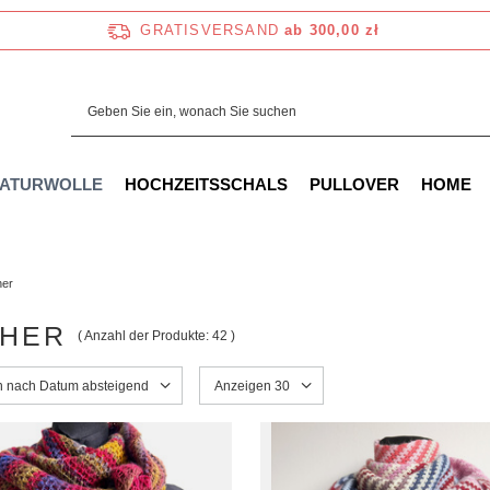
GRATISVERSAND
ab 300,00 zł
NATURWOLLE
HOCHZEITSSCHALS
PULLOVER
HOME
her
HER
( Anzahl der Produkte:
42
)
ng ändern
en nach Datum absteigend
Anzahl der angezeigten Produkte ändern
Anzeigen 30