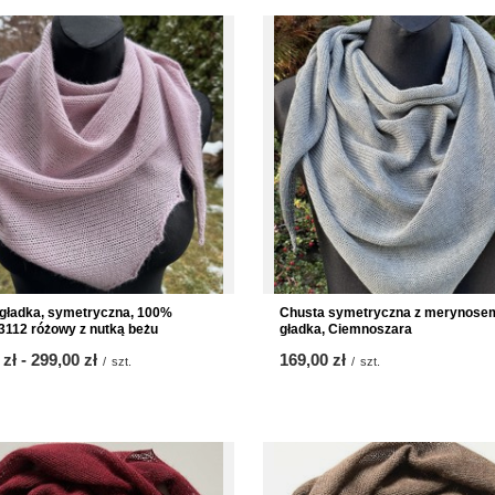
gładka, symetryczna, 100%
Chusta symetryczna z merynose
3112 różowy z nutką beżu
gładka, Ciemnoszara
 zł
-
bis
299,00 zł
169,00 zł
/
szt.
/
szt.