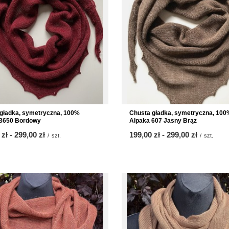
gładka, symetryczna, 100%
Chusta gładka, symetryczna, 100
 3650 Bordowy
Alpaka 607 Jasny Brąz
 zł
-
bis
299,00 zł
ab
199,00 zł
-
bis
299,00 zł
/
szt.
/
szt.