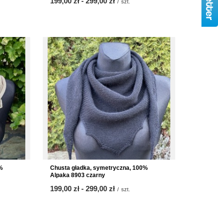
ab
199,00 zł
-
bis
299,00 zł
/
szt.
%
Chusta gładka, symetryczna, 100%
Alpaka 8903 czarny
ab
199,00 zł
-
bis
299,00 zł
/
szt.