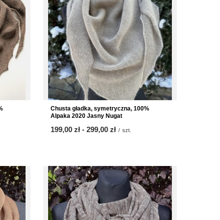
%
Chusta gładka, symetryczna, 100%
Alpaka 2020 Jasny Nugat
ab
199,00 zł
-
bis
299,00 zł
/
szt.