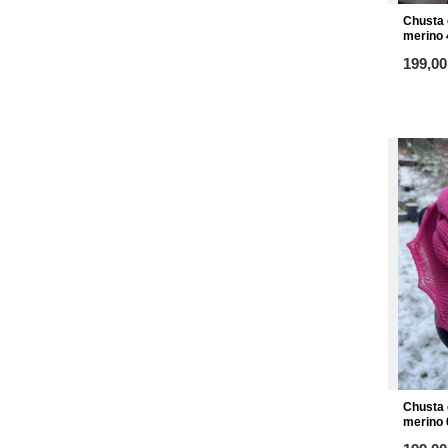
Chusta 
merino 
ab
199,00
Chusta 
merino 