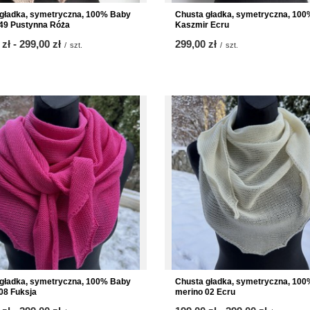
gładka, symetryczna, 100% Baby
Chusta gładka, symetryczna, 100
49 Pustynna Róża
Kaszmir Ecru
 zł
-
bis
299,00 zł
299,00 zł
/
szt.
/
szt.
gładka, symetryczna, 100% Baby
Chusta gładka, symetryczna, 10
08 Fuksja
merino 02 Ecru