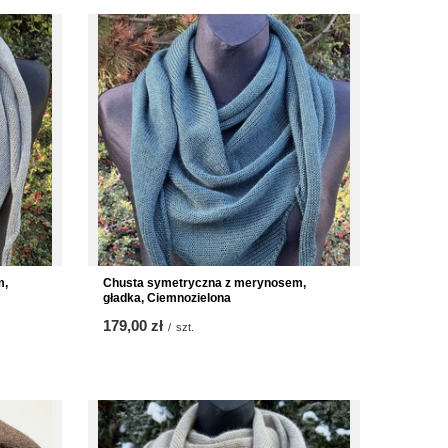
m,
Chusta symetryczna z merynosem,
gładka, Ciemnozielona
179,00 zł
/
szt.