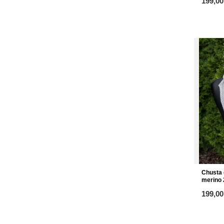
ab
199,00
Chusta 
merino 
ab
199,00