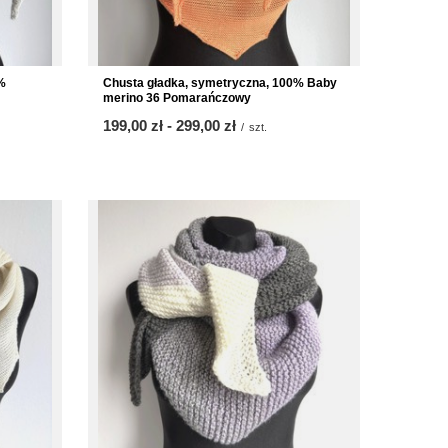
%
Chusta gładka, symetryczna, 100% Baby
merino 36 Pomarańczowy
ab
199,00 zł
-
bis
299,00 zł
/
szt.