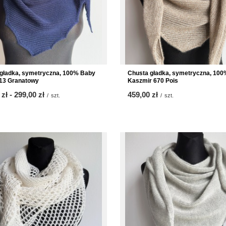
gładka, symetryczna, 100% Baby
Chusta gładka, symetryczna, 100
13 Granatowy
Kaszmir 670 Pois
 zł
-
bis
299,00 zł
459,00 zł
/
szt.
/
szt.