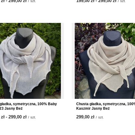
 zł
-
bis
299,00 zł
ab
199,00 zł
-
bis
299,00 zł
/
szt.
/
szt.
gładka, symetryczna, 100% Baby
Chusta gładka, symetryczna, 100
23 Jasny Beż
Kaszmir Jasny Beż
 zł
-
bis
299,00 zł
299,00 zł
/
szt.
/
szt.