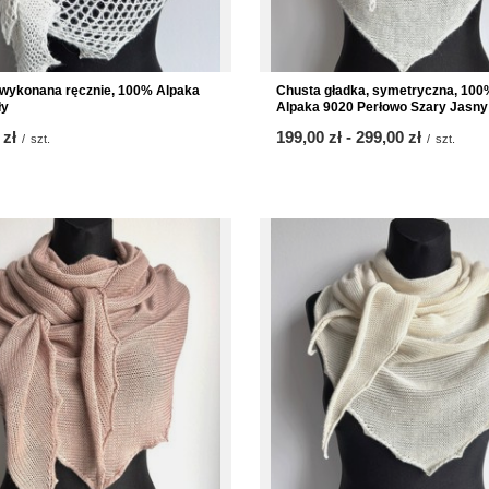
wykonana ręcznie, 100% Alpaka
Chusta gładka, symetryczna, 100
ły
Alpaka 9020 Perłowo Szary Jasny
 zł
ab
199,00 zł
-
bis
299,00 zł
/
szt.
/
szt.