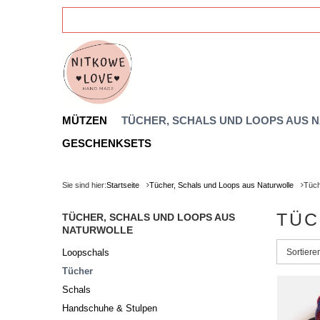
MÜTZEN
TÜCHER, SCHALS UND LOOPS AUS 
GESCHENKSETS
Sie sind hier:
Startseite
Tücher, Schals und Loops aus Naturwolle
Tüc
TÜC
TÜCHER, SCHALS UND LOOPS AUS
NATURWOLLE
Sortieru
Sortier
Loopschals
Tücher
Schals
Handschuhe & Stulpen