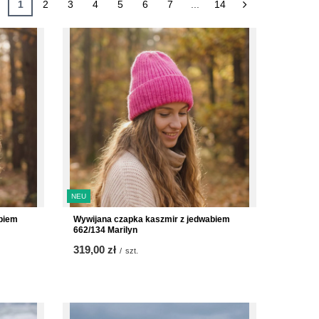
1
2
3
4
5
6
7
...
14
NEU
biem
Wywijana czapka kaszmir z jedwabiem
662/134 Marilyn
319,00 zł
/
szt.