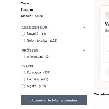
Wolle
Kaschmir
S
Mohair & Seide
W
ANZEIGEN NUR
So
Nowość
14
Sofort lieferbar
122
GRÖSSEN
uniwersalny
2
CZAPKI
Dziecięca
357
Damska
412
Męska
259
Weiterles
Ausgewählte Filter anwenden