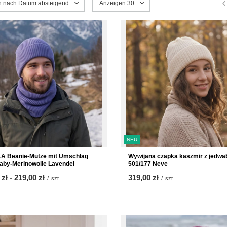
ng ändern
en nach Datum absteigend
Anzahl der angezeigten Produkte ändern
Anzeigen 30
NEU
A Beanie-Mütze mit Umschlag
Wywijana czapka kaszmir z jedwa
by-Merinowolle Lavendel
501/177 Neve
 zł
-
bis
219,00 zł
319,00 zł
/
szt.
/
szt.