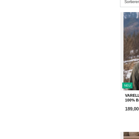
Sortieru
Sortier
NEU
VARELL
100% Ba
ab
189,00