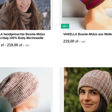
NEU
A handgemachte Beanie-Mütze
VARELLA Beanie-Mütze aus Wolle
schlag 100% Baby-Merinowolle
219,00 zł
/
szt.
 zł
-
bis
219,00 zł
/
szt.