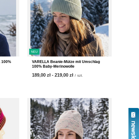
NEU
a 100%
VARELLA Beanie-Mütze mit Umschlag
100% Baby-Merinowolle
ab
189,00 zł
-
bis
219,00 zł
/
szt.