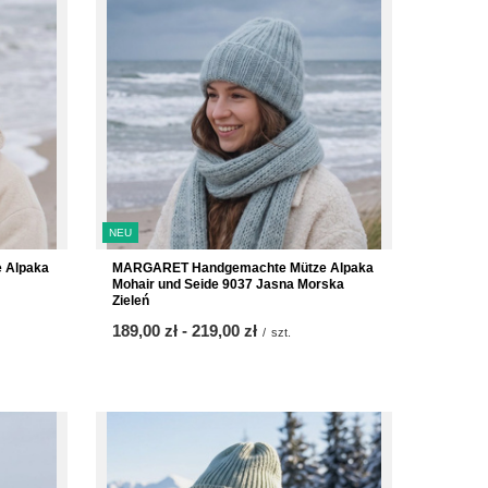
NEU
 Alpaka
MARGARET Handgemachte Mütze Alpaka
Mohair und Seide 9037 Jasna Morska
Zieleń
ab
189,00 zł
-
bis
219,00 zł
/
szt.