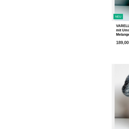
NEU
VARELL
mit Ums
Melang
ab
189,00