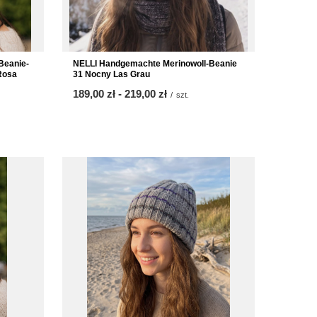
Beanie-
NELLI Handgemachte Merinowoll-Beanie
Rosa
31 Nocny Las Grau
ab
189,00 zł
-
bis
219,00 zł
/
szt.