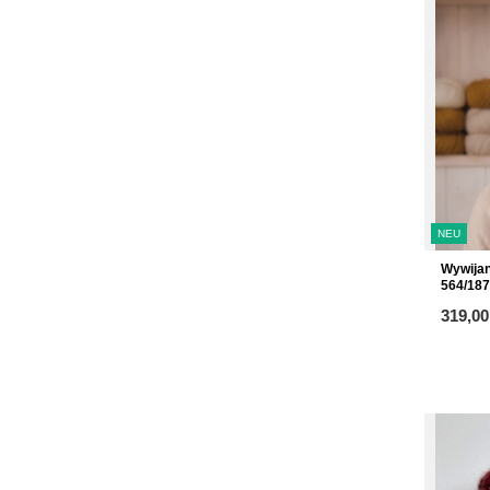
NEU
Wywijan
564/187
319,00