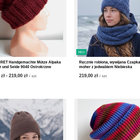
NEU
ET Handgemachte Mütze Alpaka
Ręcznie robiona, wywijana Czapk
r und Seide 9040 Ostrokrzew
moher z jedwabiem Niebieska
 zł
-
bis
219,00 zł
219,00 zł
/
szt.
/
szt.