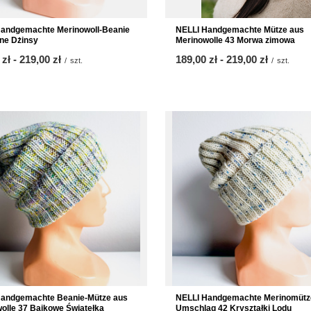
NELLI Handgemachte Mütze aus
Handgemachte Merinowoll-Beanie
Merinowolle 43 Morwa zimowa
ne Dżinsy
ab
189,00 zł
-
bis
219,00 zł
 zł
-
bis
219,00 zł
/
szt.
/
szt.
Handgemachte Beanie-Mütze aus
NELLI Handgemachte Merinomütz
olle 37 Bajkowe Światełka
Umschlag 42 Kryształki Lodu