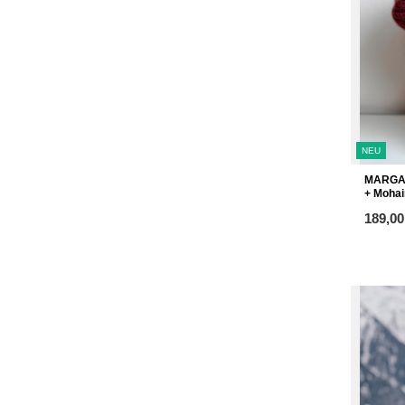
NEU
MARGAR
+ Mohai
ab
189,00