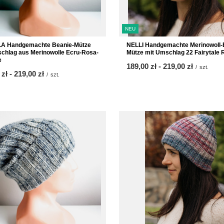
NEU
NELLI Handgemachte Merinowoll-
A Handgemachte Beanie-Mütze
Mütze mit Umschlag 22 Fairytale 
chlag aus Merinowolle Ecru-Rosa-
e
ab
189,00 zł
-
bis
219,00 zł
/
szt.
 zł
-
bis
219,00 zł
/
szt.