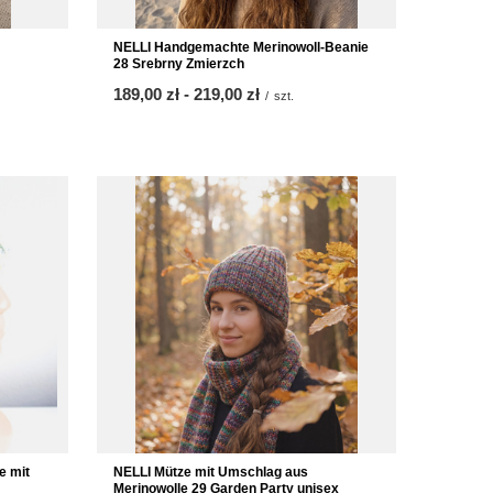
NELLI Handgemachte Merinowoll-Beanie
28 Srebrny Zmierzch
ab
189,00 zł
-
bis
219,00 zł
/
szt.
NELLI Mütze mit Umschlag aus
e mit
Merinowolle 29 Garden Party unisex