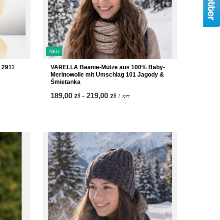
NEU
 2911
VARELLA Beanie-Mütze aus 100% Baby-
Merinowolle mit Umschlag 101 Jagody &
Śmietanka
ab
189,00 zł
-
bis
219,00 zł
/
szt.