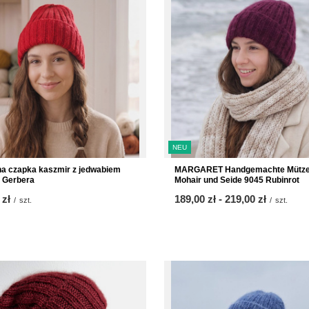
NEU
a czapka kaszmir z jedwabiem
MARGARET Handgemachte Mütze
 Gerbera
Mohair und Seide 9045 Rubinrot
 zł
ab
189,00 zł
-
bis
219,00 zł
/
szt.
/
szt.