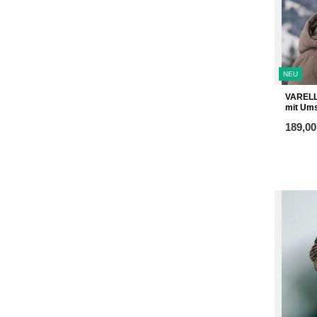
NEU
VARELL
mit Um
ab
189,00