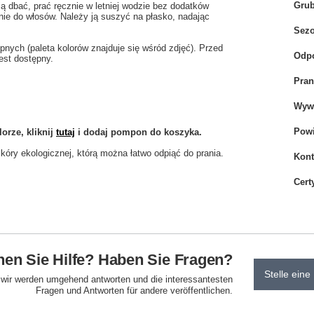
Gru
ą dbać, prać ręcznie w letniej wodzie bez dodatków
ie do włosów. Należy ją suszyć na płasko, nadając
Sez
ych (paleta kolorów znajduje się wśród zdjęć). Przed
Odpo
est dostępny.
Pran
Wywi
Powi
rze, kliknij
tutaj
i dodaj pompon
do koszyka.
óry ekologicznej, którą można łatwo odpiąć do prania.
Kont
Cert
en Sie Hilfe? Haben Sie Fragen?
Stelle eine
d wir werden umgehend antworten und die interessantesten
Fragen und Antworten für andere veröffentlichen.