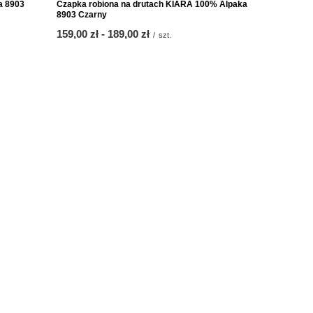
a 8903
Czapka robiona na drutach KIARA 100% Alpaka
Czapka zim
8903 Czarny
Czarny
ab
159,00 zł
-
bis
189,00 zł
ab
159,00 zł
/
szt.