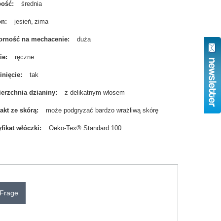
bość
średnia
on
jesień
zima
rność na mechacenie
duża
ie
ręczne
nięcie
tak
erzchnia dzianiny
z delikatnym włosem
akt ze skórą
może podgryzać bardzo wrażliwą skórę
yfikat włóczki
Oeko-Tex® Standard 100
 Frage