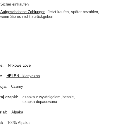
Sicher einkaufen
Aufgeschobene Zahlungen
. Jetzt kaufen, später bezahlen,
wenn Sie es nicht zurückgeben
ke
Nitkowe Love
e
HELEN - klasyczna
cja
Czarny
aj czapki
czapka z wywinięciem
beanie
czapka dopasowana
riał
Alpaka
d
100% Alpaka