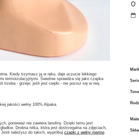
Mar
retna. Kiedy trzymasz ją w ręku, daje uczucie lekkiego
ami termoizolacyjnymi. Świetnie sprawdza się jako czapka
Seri
trzeba - grzeje; jeśli jest ciepło - nie pocisz się w niej.
Tona
Rodz
kiej jakości wełny 100% Alpaka.
Mate
ch, ponieważ nie zawiera lanoliny. Dzięki temu jest
 gładkie. Drobna nitka, która jest dostrzegalna na zdjęciach,
Skła
 Jeśli należysz do takich, wypróbuj
czapki z wełny merino
.