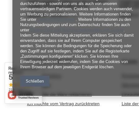
Czapka wywijana zrobiona ręcznie na drutach
Czapka wyw
durchzuführen - sowohl von uns als auch von unseren
LAURIN 100% Alpaka 8903 Czarny
KIARA 100
vertrauenswürdigen Partnern. Cookies werden auch verwendet,
um Werbung zu personalisieren. Weitere Informationen finden
ab
189,00 zł
-
bis
219,00 zł
ab
189,00 zł
/
szt.
Sie unter
Datenschutzhinweise
. Weitere Informationen zu den
Nutzungsbedingungen und zum Datenschutz finden Sie auch
unter
Datenschutz und Nutzungsbedingungen von Google
.
Indem Sie diese Mitteilung akzeptieren, erklären Sie sich damit
einverstanden, dass sie auf Ihrem Computer gespeichert
werden. Sie können die Bedingungen für die Speicherung oder
den Zugriff auf sie festlegen, indem Sie auf die Registerkarte
„Zustimmungen konfigurieren“ klicken. Sie können Ihre
BESTELLUNGEN
Konto
Einwilligung jederzeit widerrufen, indem Sie die Cookies von
Ihrem Browser auf dem jeweiligen Endgerät löschen.
Real customers
reviews
5
Bestellungsstatus
Registri
/ 5.0
Schließen
Track-Paket
Warenko
213 reviews
Ich möchte die Ware reklamieren
Einkaufsl
Ich möchte vom Vertrag zurücktreten
Liste de
Ich möchte die Ware umtauschen
Transakt
Kontakt
Ihre Rab
Newslett