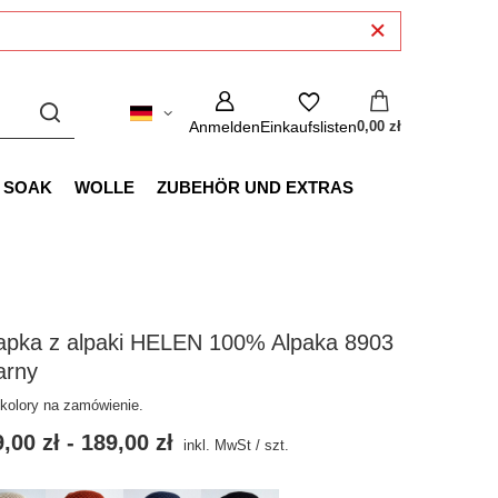
Anmelden
Einkaufslisten
0,00 zł
SOAK
WOLLE
ZUBEHÖR UND EXTRAS
apka z alpaki HELEN 100% Alpaka 8903
arny
 kolory na zamówienie.
,00 zł
-
189,00 zł
inkl. MwSt
/
szt.