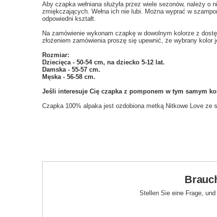
Aby czapka wełniana służyła przez wiele sezonów, należy o ni
zmiękczających. Wełna ich nie lubi. Można wyprać w szampon
odpowiedni kształt.
Na zamówienie wykonam czapkę w dowolnym kolorze z dostępn
złożeniem zamówienia proszę się upewnić, że wybrany kolor j
Rozmiar:
Dziecięca - 50-54 cm, na dziecko 5-12 lat.
Damska - 55-57 cm.
Męska - 56-58 cm.
Jeśli
interesuje Cię czapka z pomponem w tym samym kolo
Czapka 100% alpaka jest ozdobiona metką Nitkowe Love ze sk
Brauch
Stellen Sie eine Frage, un