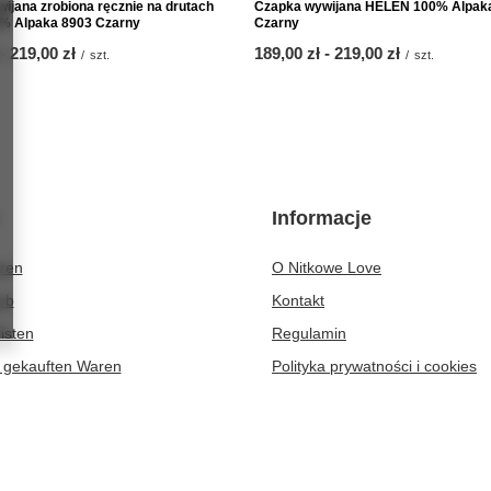
ijana zrobiona ręcznie na drutach
Czapka wywijana HELEN 100% Alpak
% Alpaka 8903 Czarny
Czarny
-
bis
219,00 zł
ab
189,00 zł
-
bis
219,00 zł
/
szt.
/
szt.
Informacje
eren
O Nitkowe Love
rb
Kontakt
isten
Regulamin
r gekauften Waren
Polityka prywatności i cookies
ionsverlauf
atte
er