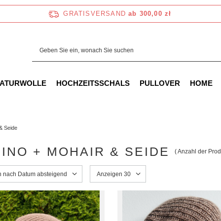
GRATISVERSAND
ab 300,00 zł
NATURWOLLE
HOCHZEITSSCHALS
PULLOVER
HOME
& Seide
INO + MOHAIR & SEIDE
( Anzahl der Pro
ng ändern
en nach Datum absteigend
Anzahl der angezeigten Produkte ändern
Anzeigen 30