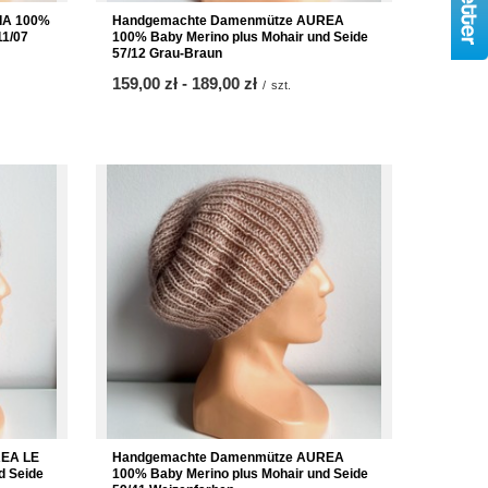
IA 100%
Handgemachte Damenmütze AUREA
11/07
100% Baby Merino plus Mohair und Seide
57/12 Grau-Braun
ab
159,00 zł
-
bis
189,00 zł
/
szt.
EA LE
Handgemachte Damenmütze AUREA
d Seide
100% Baby Merino plus Mohair und Seide