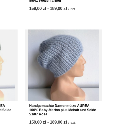
59/41 Weizenfarben
ab
159,00 zł
-
bis
189,00 zł
/
szt.
REA
Handgemachte Damenmütze AUREA
d Seide
100% Baby-Merino plus Mohair und Seide
53/07 Rosa
ab
159,00 zł
-
bis
189,00 zł
/
szt.