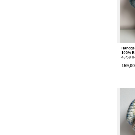
Handge
100% Ba
43/58 H
ab
159,00