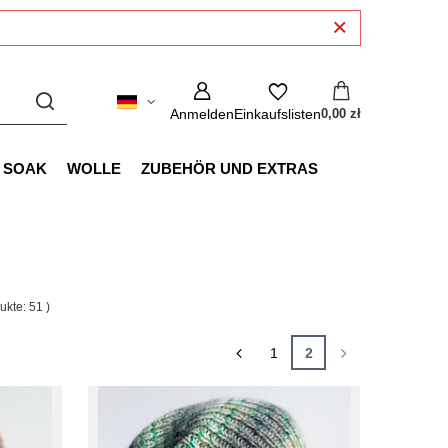
Anmelden
Einkaufslisten
0,00 zł
SOAK
WOLLE
ZUBEHÖR UND EXTRAS
dukte:
51
)
1
2