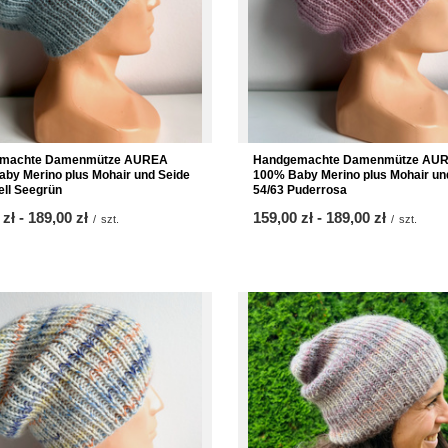
machte Damenmütze AUREA
Handgemachte Damenmütze AU
by Merino plus Mohair und Seide
100% Baby Merino plus Mohair un
ell Seegrün
54/63 Puderrosa
 zł
-
bis
189,00 zł
ab
159,00 zł
-
bis
189,00 zł
/
szt.
/
szt.