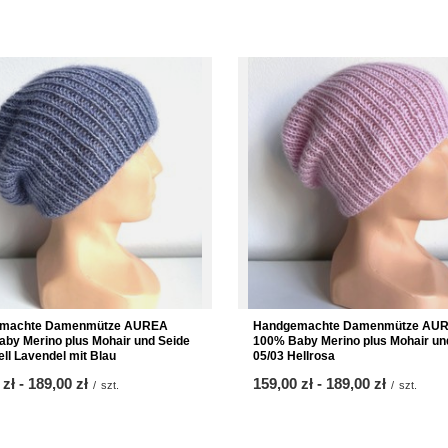
machte Damenmütze AUREA
Handgemachte Damenmütze AU
by Merino plus Mohair und Seide
100% Baby Merino plus Mohair un
ell Lavendel mit Blau
05/03 Hellrosa
 zł
-
bis
189,00 zł
ab
159,00 zł
-
bis
189,00 zł
/
szt.
/
szt.