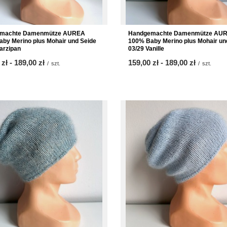
machte Damenmütze AUREA
Handgemachte Damenmütze AU
by Merino plus Mohair und Seide
100% Baby Merino plus Mohair un
arzipan
03/29 Vanille
 zł
-
bis
189,00 zł
ab
159,00 zł
-
bis
189,00 zł
/
szt.
/
szt.