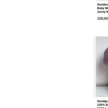
Handma
Baby Me
Jasny M
ab
159,00
Handge
100% Ba