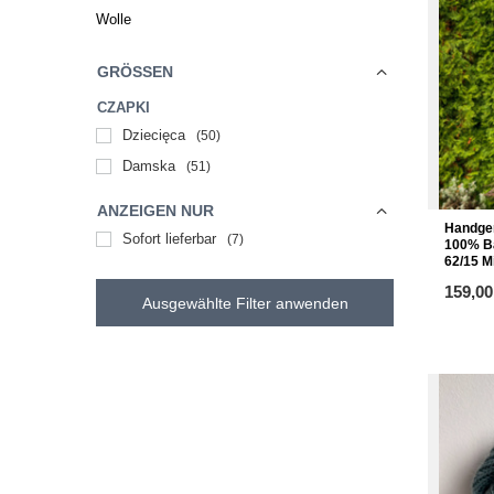
Wolle
GRÖSSEN
CZAPKI
Dziecięca
50
Damska
51
ANZEIGEN NUR
Handge
Sofort lieferbar
7
100% Ba
62/15 M
ab
159,00
Ausgewählte Filter anwenden