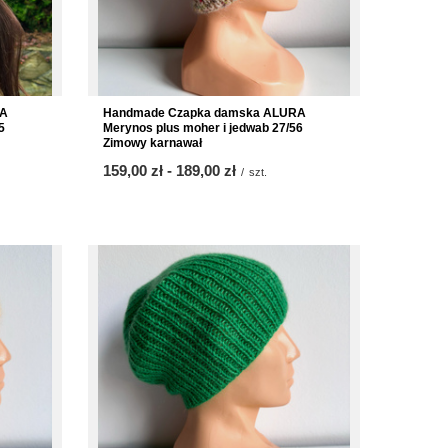
RA
Handmade Czapka damska ALURA
5
Merynos plus moher i jedwab 27/56
Zimowy karnawał
ab
159,00 zł
-
bis
189,00 zł
/
szt.