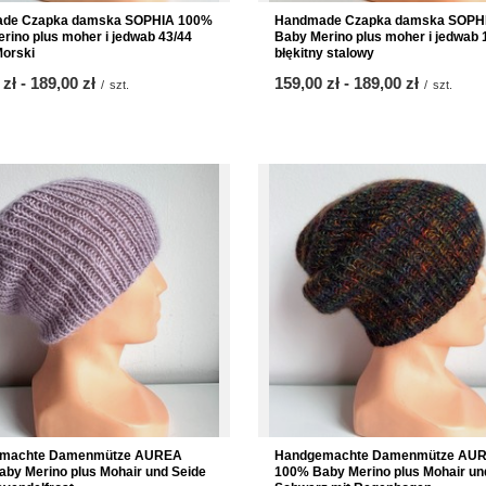
de Czapka damska SOPHIA 100%
Handmade Czapka damska SOPH
rino plus moher i jedwab 43/44
Baby Merino plus moher i jedwab 
orski
błękitny stalowy
 zł
-
bis
189,00 zł
ab
159,00 zł
-
bis
189,00 zł
/
szt.
/
szt.
machte Damenmütze AUREA
Handgemachte Damenmütze AUR
by Merino plus Mohair und Seide
100% Baby Merino plus Mohair un