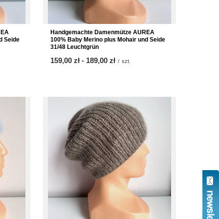
REA
Handgemachte Damenmütze AUREA
d Seide
100% Baby Merino plus Mohair und Seide
31/48 Leuchtgrün
ab
159,00 zł
-
bis
189,00 zł
/
szt.