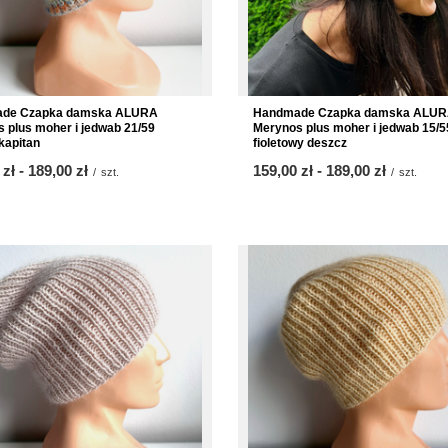
de Czapka damska ALURA
Handmade Czapka damska ALU
 plus moher i jedwab 21/59
Merynos plus moher i jedwab 15/5
kapitan
fioletowy deszcz
 zł
-
bis
189,00 zł
ab
159,00 zł
-
bis
189,00 zł
/
szt.
/
szt.