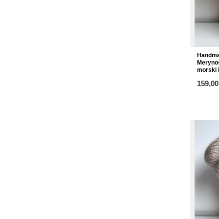
Handma
Merynos
morski 
ab
159,00