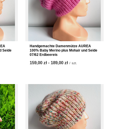
REA
Handgemachte Damenmütze AUREA
d Seide
100% Baby Merino plus Mohair und Seide
07/62 Erdbeereis
ab
159,00 zł
-
bis
189,00 zł
/
szt.