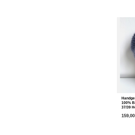
Handge
100% Ba
37/39 H
ab
159,00