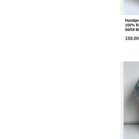
Handge
100% Ba
56/59 M
ab
159,00