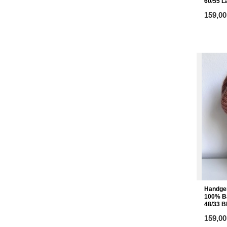
60/55 L
ab
159,00
Handge
100% Ba
48/33 B
ab
159,00