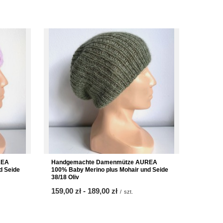
REA
Handgemachte Damenmütze AUREA
d Seide
100% Baby Merino plus Mohair und Seide
38/18 Oliv
ab
159,00 zł
-
bis
189,00 zł
/
szt.