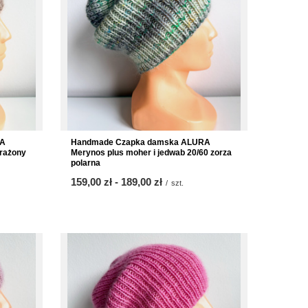
RA
Handmade Czapka damska ALURA
Prażony
Merynos plus moher i jedwab 20/60 zorza
polarna
ab
159,00 zł
-
bis
189,00 zł
/
szt.