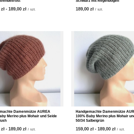
avendelfrost
Schwarz mit Regenbogen
 zł
-
bis
189,00 zł
189,00 zł
/
szt.
/
szt.
machte Damenmütze AUREA
Handgemachte Damenmütze AU
by Merino plus Mohair und Seide
100% Baby Merino plus Mohair un
lush
50/34 Salbeigrün
 zł
-
bis
189,00 zł
ab
159,00 zł
-
bis
189,00 zł
/
szt.
/
szt.