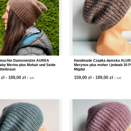
machte Damenmütze AUREA
Handmade Czapka damska ALU
by Merino plus Mohair und Seide
Merynos plus moher i jedwab 30 
ittelbraun
Migdał
 zł
-
bis
189,00 zł
ab
159,00 zł
-
bis
189,00 zł
/
szt.
/
szt.