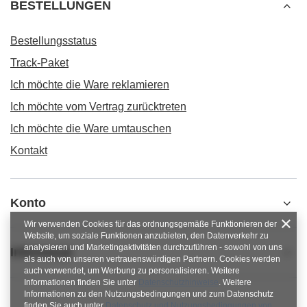
BESTELLUNGEN
Bestellungsstatus
Track-Paket
Ich möchte die Ware reklamieren
Ich möchte vom Vertrag zurücktreten
Ich möchte die Ware umtauschen
Kontakt
Konto
Wir verwenden Cookies für das ordnungsgemäße Funktionieren der
Website, um soziale Funktionen anzubieten, den Datenverkehr zu
analysieren und Marketingaktivitäten durchzuführen - sowohl von uns
Informacje
als auch von unseren vertrauenswürdigen Partnern. Cookies werden
auch verwendet, um Werbung zu personalisieren. Weitere
Informationen finden Sie unter
Datenschutzhinweise
. Weitere
Informationen zu den Nutzungsbedingungen und zum Datenschutz
finden Sie auch unter
Datenschutz und Nutzungsbedingungen von