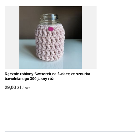
Ręcznie robiony Sweterek na świecę ze sznurka
bawełnianego 300 jasny róż
29,00 zł
/
szt.