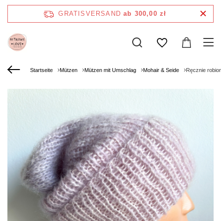
GRATISVERSAND
ab 300,00 zł
Startseite
Mützen
Mützen mit Umschlag
Mohair & Seide
Ręcznie robio