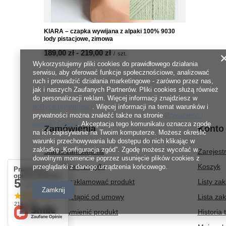
KIARA – czapka wywijana z alpaki 100% 9030
lody pistacjowe, zimowa
od
189,00 zł
-
do
219,00 zł
/
szt.
Wykorzystujemy pliki cookies do prawidłowego działania
serwisu, aby oferować funkcje społecznościowe, analizować
ruch i prowadzić działania marketingowe - zarówno przez nas,
jak i naszych Zaufanych Partnerów. Pliki cookies służą również
do personalizacji reklam. Więcej informacji znajdziesz w
polityce prywatności
. Więcej informacji na temat warunków i
prywatności można znaleźć także na stronie
Prywatność i
warunki Google
. Akceptacja tego komunikatu oznacza zgodę
Zamówienia
Konto
na ich zapisywanie na Twoim komputerze. Możesz określić
warunki przechowywania lub dostępu do nich klikając w
zakładkę „Konfiguracja zgód”. Zgodę możesz wycofać w
Status zamówienia
Zarejestr
dowolnym momencie poprzez usunięcie plików cookies z
Śledzenie przesyłki
Koszyk
przeglądarki z danego urządzenia końcowego.
Prawdziwe
opinie klientów
5
Chcę zareklamować produkt
Listy za
/ 5.0
Zamknij
Chcę odstąpić od umowy
Lista za
214 opinii
Chcę wymienić produkt
Historia 