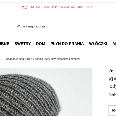
DARMOWA DOSTAWA
od 300,00 zł
UBNE
SWETRY
DOM
PŁYN DO PRANIA
WŁÓCZKI
A
RA – czapka z alpaki 100% beanie 9030 lody pistacjowe zimowa
Opini
KI
lod
159
90