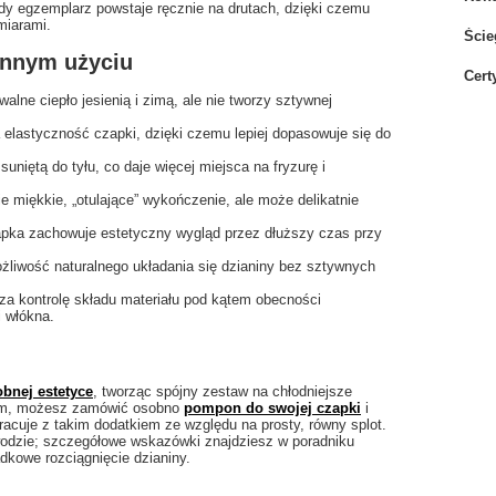
żdy egzemplarz powstaje ręcznie na drutach, dzięki czemu
miarami.
Ście
ennym użyciu
Cert
lne ciepło jesienią i zimą, ale nie tworzy sztywnej
elastyczność czapki, dzięki czemu lepiej dopasowuje się do
uniętą do tyłu, co daje więcej miejsca na fryzurę i
e miękkie, „otulające” wykończenie, ale może delikatnie
apka zachowuje estetyczny wygląd przez dłuższy czas przy
ożliwość naturalnego układania się dzianiny bez sztywnych
za kontrolę składu materiału pod kątem obecności
i włókna.
bnej estetyce
, tworząc spójny zestaw na chłodniejsze
ntem, możesz zamówić osobno
pompon do swojej czapki
i
acuje z takim dodatkiem ze względu na prosty, równy splot.
 wodzie; szczegółowe wskazówki znajdziesz w poradniku
dkowe rozciągnięcie dzianiny.