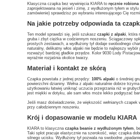
Klasyczna czapka bez wywinięcia KIARA to
ręcznie robiona
zaprojektowana na jesień i zimę, z wydłużonym tyłem w stylu
zamówienie) sprawdzisz po wybraniu interesującego Cię rozmi
Na jakie potrzeby odpowiada ta czapk
Ten model sprawdzi się, jeśli szukasz
czapki z alpaki
, która
gruba i zbyt ciężka w codziennym noszeniu. Ściągaczowy splot
prostych zestawach, a wydłużony tył dodaje swobodnego chara
naturalny, delikatny włos alpaki nie będzie to najlepszy wybór
rozważyć bardziej gładkie przędze. Kolor 9030 Lody Pistacjowe 
wyraźnie rozjaśnia okolice twarzy.
Materiał i kontakt ze skórą
Czapka powstała z jednej przędzy:
100% alpaki
o średniej gr
powierzchni dzianiny. Wełna z alpaki naturalnie dobrze trzym
użytkowaniu łatwiej uniknąć uczucia przegrzania niż w grubyc
jest miękki w dotyku, ale sam włos może lekko podgryzać bar
Jeśli masz doświadczenie, że większość wełnianych czapek w
przy całodziennym noszeniu.
Krój i dopasowanie w modelu KIARA
KIARA to klasyczna
czapka beanie z wydłużonym tyłem
, b
Taki splot pracuje elastycznie na szerokość, więc czapka dobr
silnego ucisku. Wydłużony tył pozwala na swobodne „opadani