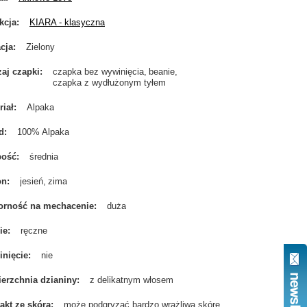
kcja
KIARA - klasyczna
cja
Zielony
aj czapki
czapka bez wywinięcia
beanie
czapka z wydłużonym tyłem
riał
Alpaka
d
100% Alpaka
bość
średnia
on
jesień
zima
rność na mechacenie
duża
ie
ręczne
nięcie
nie
erzchnia dzianiny
z delikatnym włosem
akt ze skórą
może podgryzać bardzo wrażliwą skórę