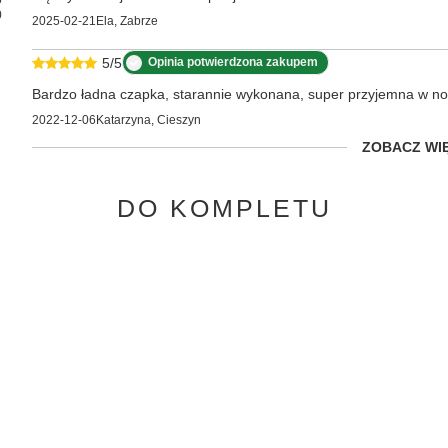
0
0
2025-02-21
Ela, Zabrze
5/5
Opinia potwierdzona zakupem
Bardzo ładna czapka, starannie wykonana, super przyjemna w no
2022-12-06
Katarzyna, Cieszyn
ZOBACZ WI
DO KOMPLETU