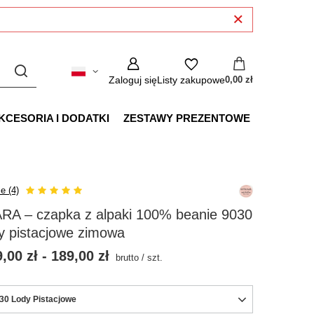
Zaloguj się
Listy zakupowe
0,00 zł
KCESORIA I DODATKI
ZESTAWY PREZENTOWE
e (4)
ARA – czapka z alpaki 100% beanie 9030
y pistacjowe zimowa
,00 zł
-
189,00 zł
brutto
/
szt.
30 Lody Pistacjowe