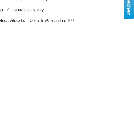
g
ściągacz pojedynczy
yfikat włóczki
Oeko-Tex® Standard 100