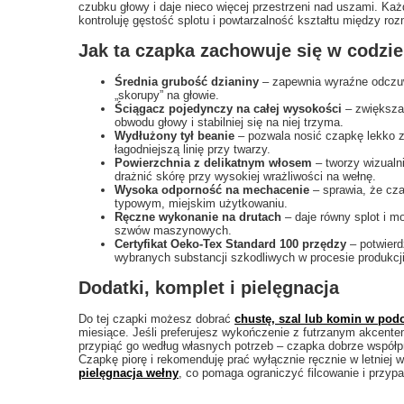
czubku głowy i daje nieco więcej przestrzeni nad uszami. Ka
kontroluję gęstość splotu i powtarzalność kształtu między roz
Jak ta czapka zachowuje się w codzi
Średnia grubość dzianiny
– zapewnia wyraźne odczuwa
„skorupy” na głowie.
Ściągacz pojedynczy na całej wysokości
– zwiększa 
obwodu głowy i stabilniej się na niej trzyma.
Wydłużony tył beanie
– pozwala nosić czapkę lekko zs
łagodniejszą linię przy twarzy.
Powierzchnia z delikatnym włosem
– tworzy wizualni
drażnić skórę przy wysokiej wrażliwości na wełnę.
Wysoka odporność na mechacenie
– sprawia, że cz
typowym, miejskim użytkowaniu.
Ręczne wykonanie na drutach
– daje równy splot i m
szwów maszynowych.
Certyfikat Oeko-Tex Standard 100 przędzy
– potwierd
wybranych substancji szkodliwych w procesie produkcj
Dodatki, komplet i pielęgnacja
Do tej czapki możesz dobrać
chustę, szal lub komin w podo
miesiące. Jeśli preferujesz wykończenie z futrzanym akce
przypiąć go według własnych potrzeb – czapka dobrze współpr
Czapkę piorę i rekomenduję prać wyłącznie ręcznie w letniej
pielęgnacja wełny
, co pomaga ograniczyć filcowanie i przypa