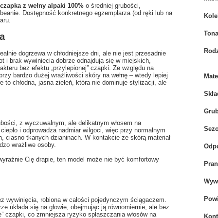
 czapka z wełny alpaki 100%
o średniej grubości,
 beanie. Dostępność konkretnego egzemplarza (od ręki lub na
Kole
aru.
Tona
a
Rodz
 realnie dogrzewa w chłodniejsze dni, ale nie jest przesadnie
 i brak wywinięcia dobrze odnajdują się w miejskich,
kteru bez efektu „przylepionej” czapki. Ze względu na
 przy bardzo dużej wrażliwości skóry na wełnę – wtedy lepiej
Mate
to chłodna, jasna zieleń, która nie dominuje stylizacji, ale
Skła
Gru
ubości, z wyczuwalnym, ale delikatnym włosem na
Sez
a ciepło i odprowadza nadmiar wilgoci, więc przy normalnym
h, ciasno tkanych dzianinach. W kontakcie ze skórą materiał
dzo wrażliwe osoby.
Odpo
yraźnie Cię drapie, ten model może nie być komfortowy
Pran
Wywi
Powi
ez wywinięcia, robiona w całości pojedynczym ściągaczem.
ze układa się na głowie, obejmując ją równomiernie, ale bez
e” czapki, co zmniejsza ryzyko spłaszczania włosów na
Kont