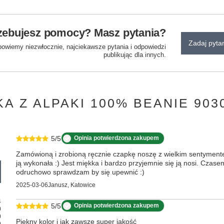
zebujesz pomocy? Masz pytania?
Zadaj pyta
powiemy niezwłocznie, najciekawsze pytania i odpowiedzi
publikując dla innych.
KA Z ALPAKI 100% BEANIE 90
5/5
Opinia potwierdzona zakupem
Zamówioną i zrobioną ręcznie czapkę noszę z wielkim sentyment
ją wykonała :) Jest miękka i bardzo przyjemnie się ją nosi. Czas
odruchowo sprawdzam by się upewnić :)
2025-03-06
Janusz, Katowice
4
5/5
Opinia potwierdzona zakupem
0
0
Piękny kolor i jak zawsze super jakość