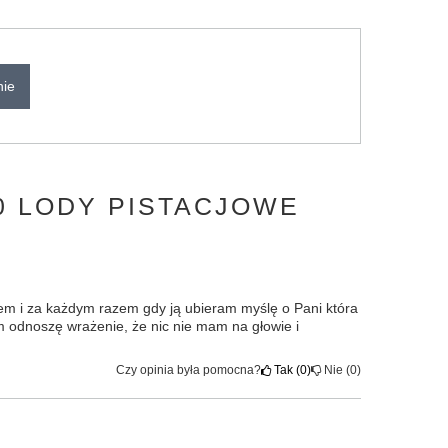
nie
30 LODY PISTACJOWE
em i za każdym razem gdy ją ubieram myślę o Pani która
em odnoszę wrażenie, że nic nie mam na głowie i
Czy opinia była pomocna?
Tak
0
Nie
0