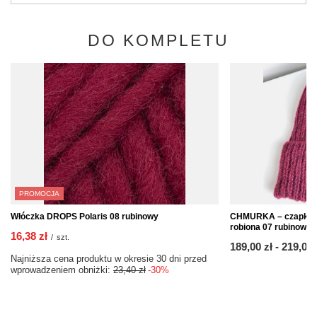
DO KOMPLETU
PROMOCJA
Włóczka DROPS Polaris 08 rubinowy
CHMURKA – czapka z 
robiona 07 rubinowy
16,38 zł
/
szt.
od
189,00 zł
-
do
219,00 
Najniższa cena produktu w okresie 30 dni przed
wprowadzeniem obniżki:
23,40 zł
-30%