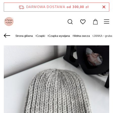
DARMOWA DOSTAWA
od 300,00 zł
Strona główna
Czapki
Czapka wywijana
Wełna owcza
JANKA – gruba 