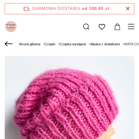
DARMOWA DOSTAWA
od 300,00 zł
Strona główna
Czapki
Czapka wywijana
Alpaka z dodatkami
WATA CUK