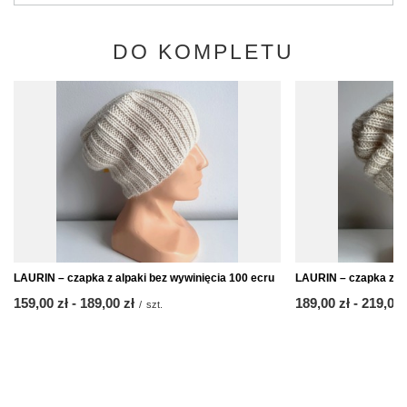
DO KOMPLETU
LAURIN – czapka z alpaki bez wywinięcia 100 ecru
LAURIN – czapka z al
od
159,00 zł
-
do
189,00 zł
od
189,00 zł
-
do
219,00 
/
szt.