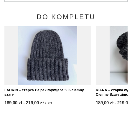
DO KOMPLETU
LAURIN – czapka z alpaki wywijana 506 ciemny
KIARA – czapka wywi
szary
Ciemny Szary zimow
od
189,00 zł
-
do
219,00 zł
od
189,00 zł
-
do
219,00 
/
szt.