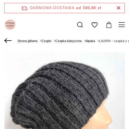
DARMOWA DOSTAWA
od 300,00 zł
Strona główna
Czapki
Czapka klasyczna
Alpaka
LAURIN – czapka z 