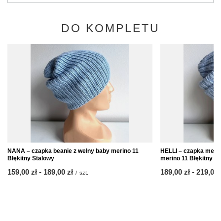
DO KOMPLETU
NANA – czapka beanie z wełny baby merino 11
HELLI – czapka meri
Błękitny Stalowy
merino 11 Błękitny S
od
159,00 zł
-
do
189,00 zł
od
189,00 zł
-
do
219,00 
/
szt.