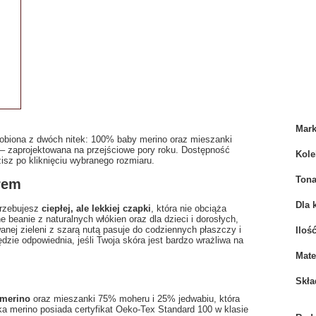
Mar
obiona z dwóch nitek: 100% baby merino oraz mieszanki
 – zaprojektowana na przejściowe pory roku. Dostępność
Kole
isz po kliknięciu wybranego rozmiaru.
Tona
rem
Dla 
trzebujesz
ciepłej, ale lekkiej czapki
, która nie obciąża
 beanie z naturalnych włókien oraz dla dzieci i dorosłych,
anej zieleni z szarą nutą pasuje do codziennych płaszczy i
Iloś
dzie odpowiednia, jeśli Twoja skóra jest bardzo wrażliwa na
Mate
Skła
merino
oraz mieszanki 75% moheru i 25% jedwabiu, która
ka merino posiada certyfikat Oeko‑Tex Standard 100 w klasie