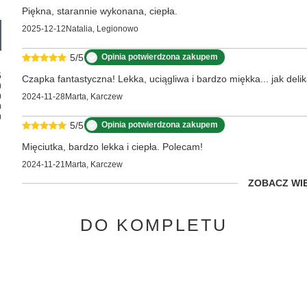
Piękna, starannie wykonana, ciepła.
2025-12-12
Natalia, Legionowo
5/5
Opinia potwierdzona zakupem
5
Czapka fantastyczna! Lekka, uciągliwa i bardzo miękka... jak deli
0
0
2024-11-28
Marta, Karczew
0
0
5/5
Opinia potwierdzona zakupem
Mięciutka, bardzo lekka i ciepła. Polecam!
2024-11-21
Marta, Karczew
ZOBACZ WI
DO KOMPLETU