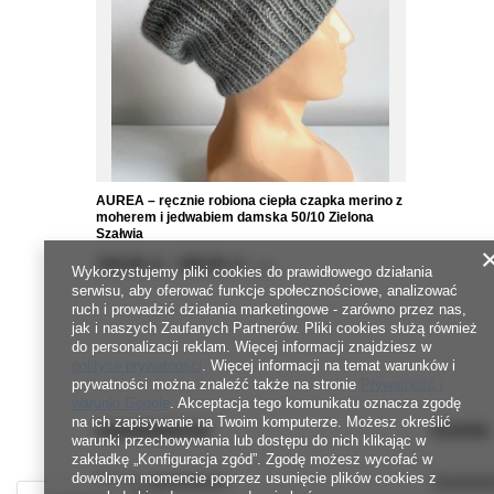
AUREA – ręcznie robiona ciepła czapka merino z
moherem i jedwabiem damska 50/10 Zielona
Szałwia
od
159,00 zł
-
do
189,00 zł
/
szt.
Wykorzystujemy pliki cookies do prawidłowego działania
serwisu, aby oferować funkcje społecznościowe, analizować
ruch i prowadzić działania marketingowe - zarówno przez nas,
jak i naszych Zaufanych Partnerów. Pliki cookies służą również
do personalizacji reklam. Więcej informacji znajdziesz w
polityce prywatności
. Więcej informacji na temat warunków i
prywatności można znaleźć także na stronie
Prywatność i
warunki Google
. Akceptacja tego komunikatu oznacza zgodę
na ich zapisywanie na Twoim komputerze. Możesz określić
Zamówienia
Konto
warunki przechowywania lub dostępu do nich klikając w
zakładkę „Konfiguracja zgód”. Zgodę możesz wycofać w
dowolnym momencie poprzez usunięcie plików cookies z
Status zamówienia
Zarejestr