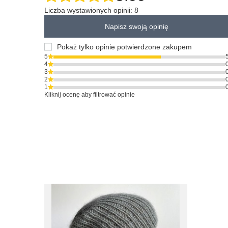
Liczba wystawionych opinii: 8
Napisz swoją opinię
Pokaż tylko opinie potwierdzone zakupem
5
4
3
2
1
Kliknij ocenę aby filtrować opinie