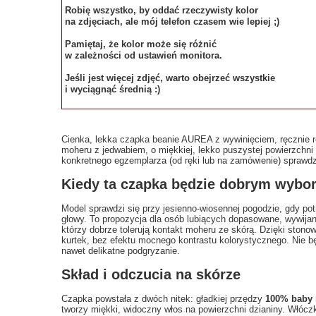
Robię wszystko, by oddać rzeczywisty kolor
na zdjęciach, ale mój telefon czasem wie lepiej ;)
Pamiętaj, że kolor może się różnić
w zależności od ustawień monitora.
Jeśli jest więcej zdjęć, warto obejrzeć wszystkie
i wyciągnąć średnią :)
Cienka, lekka czapka beanie AUREA z wywinięciem, ręcznie r
moheru z jedwabiem, o miękkiej, lekko puszystej powierzchni
konkretnego egzemplarza (od ręki lub na zamówienie) sprawdz
Kiedy ta czapka będzie dobrym wybo
Model sprawdzi się przy jesienno‑wiosennej pogodzie, gdy po
głowy. To propozycja dla osób lubiących dopasowane, wywijane
którzy dobrze tolerują kontakt moheru ze skórą. Dzięki stonow
kurtek, bez efektu mocnego kontrastu kolorystycznego. Nie bę
nawet delikatne podgryzanie.
Skład i odczucia na skórze
Czapka powstała z dwóch nitek: gładkiej przędzy
100% baby 
tworzy miękki, widoczny włos na powierzchni dzianiny. Włócz