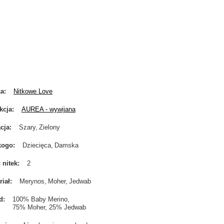
ka
Nitkowe Love
kcja
AUREA - wywijana
cja
Szary
Zielony
kogo
Dziecięca
Damska
ć nitek
2
riał
Merynos
Moher
Jedwab
d
100% Baby Merino
75% Moher, 25% Jedwab