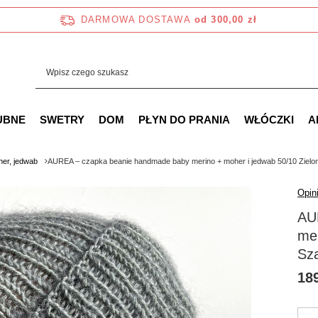
DARMOWA DOSTAWA
od 300,00 zł
UBNE
SWETRY
DOM
PŁYN DO PRANIA
WŁÓCZKI
A
er, jedwab
AUREA – czapka beanie handmade baby merino + moher i jedwab 50/10 Zielo
Opini
AU
mer
Sza
189