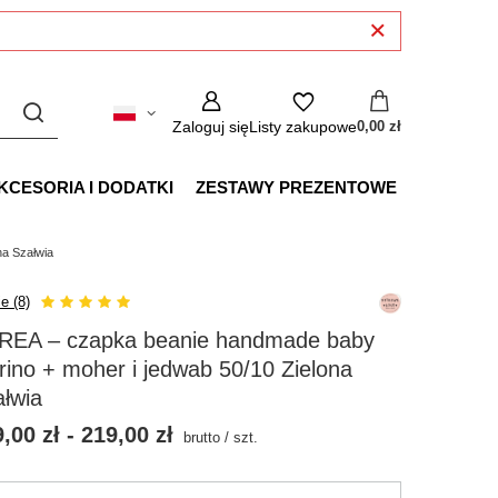
Zaloguj się
Listy zakupowe
0,00 zł
KCESORIA I DODATKI
ZESTAWY PREZENTOWE
na Szałwia
e (8)
REA – czapka beanie handmade baby
ino + moher i jedwab 50/10 Zielona
łwia
,00 zł
-
219,00 zł
brutto
/
szt.