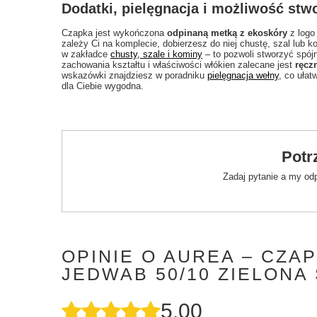
Dodatki, pielęgnacja i możliwość stw
Czapka jest wykończona
odpinaną metką z ekoskóry
z logo
zależy Ci na komplecie, dobierzesz do niej chustę, szal lub ko
w zakładce
chusty, szale i kominy
– to pozwoli stworzyć spójn
zachowania kształtu i właściwości włókien zalecane jest
ręcz
wskazówki znajdziesz w poradniku
pielęgnacja wełny
, co ułat
dla Ciebie wygodna.
Potr
Zadaj pytanie a my od
OPINIE O AUREA – CZA
JEDWAB 50/10 ZIELONA
5.00