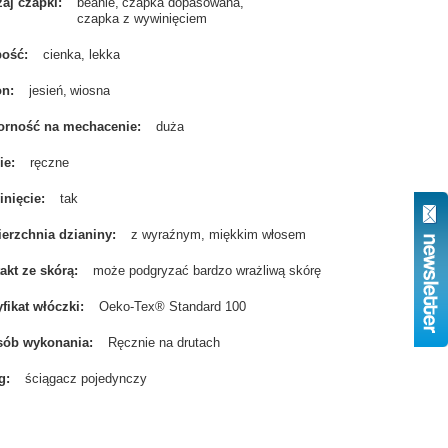
aj czapki
beanie
czapka dopasowana
czapka z wywinięciem
bość
cienka, lekka
on
jesień
wiosna
rność na mechacenie
duża
ie
ręczne
nięcie
tak
erzchnia dzianiny
z wyraźnym, miękkim włosem
akt ze skórą
może podgryzać bardzo wrażliwą skórę
yfikat włóczki
Oeko-Tex® Standard 100
sób wykonania
Ręcznie na drutach
g
ściągacz pojedynczy