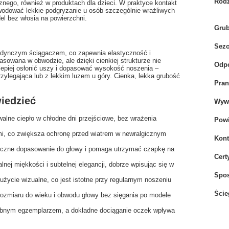
Rodz
znego, również w produktach dla dzieci. W praktyce kontakt
owodować lekkie podgryzanie u osób szczególnie wrażliwych
l bez włosia na powierzchni.
Gru
Sez
edynczym ściągaczem, co zapewnia elastyczność i
asowana w obwodzie, ale dzięki cienkiej strukturze nie
Odpo
 lepiej osłonić uszy i dopasować wysokość noszenia –
zylegająca lub z lekkim luzem u góry. Cienka, lekka grubość
Pran
iedzieć
Wywi
walne ciepło w chłodne dni przejściowe, bez wrażenia
Powi
i, co zwiększa ochronę przed wiatrem w newralgicznym
Kont
tyczne dopasowanie do głowy i pomaga utrzymać czapkę na
Cert
ej miękkości i subtelnej elegancji, dobrze wpisując się w
Spo
życie wizualne, co jest istotne przy regularnym noszeniu
Ście
 rozmiaru do wieku i obwodu głowy bez sięgania po modele
obnym egzemplarzem, a dokładne dociąganie oczek wpływa