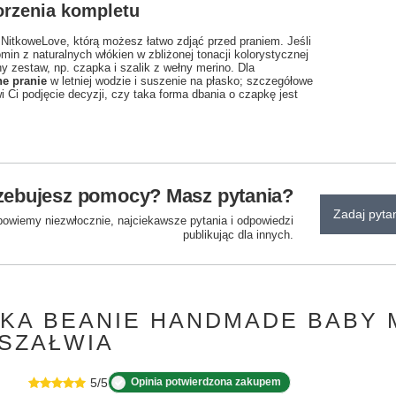
orzenia kompletu
 NitkoweLove, którą możesz łatwo zdjąć przed praniem. Jeśli
min z naturalnych włókien w zbliżonej tonacji kolorystycznej
y zestaw, np. czapka i szalik z wełny merino. Dla
ne pranie
w letniej wodzie i suszenie na płasko; szczegółowe
wi Ci podjęcie decyzji, czy taka forma dbania o czapkę jest
zebujesz pomocy? Masz pytania?
Zadaj pyta
powiemy niezwłocznie, najciekawsze pytania i odpowiedzi
publikując dla innych.
PKA BEANIE HANDMADE BABY 
 SZAŁWIA
5/5
Opinia potwierdzona zakupem