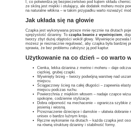
I, co potwierdza jej bezpieczeństwo pod kątem składu chemic
ze skórą jest miękki i otulający, ale dodatek moheru może p
na naturalne włókna – w takim przypadku warto rozważyć mode
Jak układa się na głowie
Czapka jest wykonywana przeze mnie ręcznie na drutach poj
sprężystość dzianiny. To
czapka beanie z wywinięciem
, dop
tworzy zbyt dużej objętości wokół głowy. Wywinięcie pozwala
możesz je nieznacznie regulować, aby czapka była bardziej pr
sprawia, że bez problemu założysz ją pod kaptur.
Użytkowanie na co dzień – co warto w
Cienka, lekka dzianina z merino i moheru – daje odczu
ciężkiej, grubej czapki.
Wywinięty brzeg – tworzy podwójną warstwę nad uszam
miejscu.
Ściągaczowy ścieg na całej długości – zapewnia elas
miejscu podczas ruchu.
Powierzchnia z miękkim włosem – nadaje czapce wizualn
spokojne, codzienne stylizacje.
Dobra odporność na mechacenie – ogranicza szybkie zu
jesienią i wiosną.
Przeznaczenie dziecięce i damskie – ułatwia dobranie
unisex o bardzo luźnym kroju.
Ręczne wykonanie na drutach – każda czapka jest os
na równą strukturę dzianiny i stabilność formy.