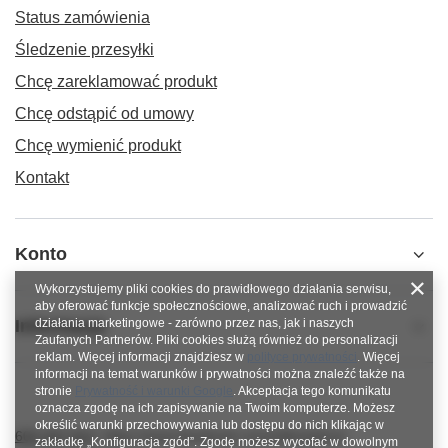
Status zamówienia
Śledzenie przesyłki
Chcę zareklamować produkt
Chcę odstąpić od umowy
Chcę wymienić produkt
Kontakt
Konto
Wykorzystujemy pliki cookies do prawidłowego działania serwisu,
aby oferować funkcje społecznościowe, analizować ruch i prowadzić
Informacje
działania marketingowe - zarówno przez nas, jak i naszych
Zaufanych Partnerów. Pliki cookies służą również do personalizacji
reklam. Więcej informacji znajdziesz w
polityce prywatności
. Więcej
informacji na temat warunków i prywatności można znaleźć także na
stronie
Prywatność i warunki Google
. Akceptacja tego komunikatu
oznacza zgodę na ich zapisywanie na Twoim komputerze. Możesz
określić warunki przechowywania lub dostępu do nich klikając w
600 267 814
https://www.facebook.com/nitkowelove
zakładkę „Konfiguracja zgód”. Zgodę możesz wycofać w dowolnym