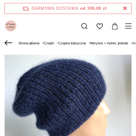
DARMOWA DOSTAWA
od 300,00 zł
Strona główna
Czapki
Czapka klasyczna
Merynos + moher, jedwab
AU