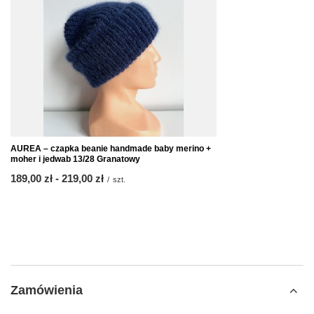
AUREA – czapka beanie handmade baby merino +
moher i jedwab 13/28 Granatowy
od
189,00 zł
-
do
219,00 zł
/
szt.
Zamówienia